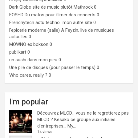
Dark Globe
site de music plutôt Mathrock 0
EOSHD
Du matos pour filmer des concerts 0
Frenchytech
actu techno…mon autre site 0
l'epicerie moderne (salle)
A Feyzin, live de musiques
actuelles 0
MOWNO ex bokson
0
publikart
0
un sushi dans mon pieu
0
Une pile de disques (pour passer le temps)
0
Who cares, really ?
0
I'm popular
Découvrez MLCD… vous ne le regretterez pas
MLCD ? Kesako ce groupe aux initiales
d’entreprises… My...
14 views