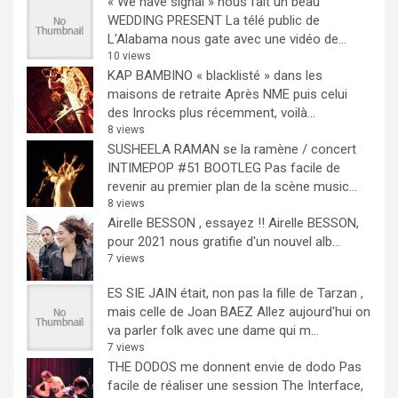
« We have signal » nous fait un beau
WEDDING PRESENT
La télé public de
L'Alabama nous gate avec une vidéo de...
10 views
KAP BAMBINO « blacklisté » dans les
maisons de retraite
Après NME puis celui
des Inrocks plus récemment, voilà...
8 views
SUSHEELA RAMAN se la ramène / concert
INTIMEPOP #51 BOOTLEG
Pas facile de
revenir au premier plan de la scène music...
8 views
Airelle BESSON , essayez !!
Airelle BESSON,
pour 2021 nous gratifie d'un nouvel alb...
7 views
ES SIE JAIN était, non pas la fille de Tarzan ,
mais celle de Joan BAEZ
Allez aujourd'hui on
va parler folk avec une dame qui m...
7 views
THE DODOS me donnent envie de dodo
Pas
facile de réaliser une session The Interface,