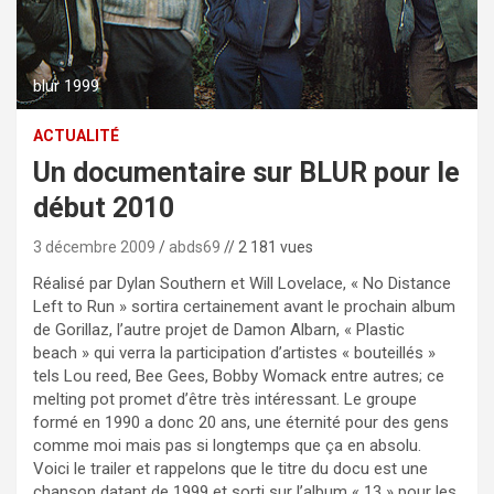
blur 1999
ACTUALITÉ
Un documentaire sur BLUR pour le
début 2010
3 décembre 2009
abds69
// 2 181 vues
Réalisé par Dylan Southern et Will Lovelace, « No Distance
Left to Run » sortira certainement avant le prochain album
de Gorillaz, l’autre projet de Damon Albarn, « Plastic
beach » qui verra la participation d’artistes « bouteillés »
tels Lou reed, Bee Gees, Bobby Womack entre autres; ce
melting pot promet d’être très intéressant. Le groupe
formé en 1990 a donc 20 ans, une éternité pour des gens
comme moi mais pas si longtemps que ça en absolu.
Voici le trailer et rappelons que le titre du docu est une
chanson datant de 1999 et sorti sur l’album « 13 » pour les