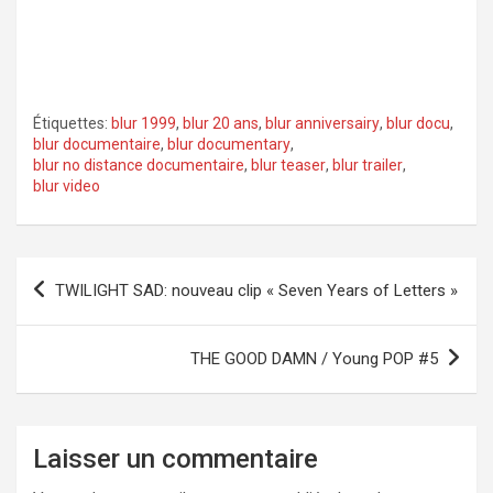
Étiquettes:
blur 1999
,
blur 20 ans
,
blur anniversairy
,
blur docu
,
blur documentaire
,
blur documentary
,
blur no distance documentaire
,
blur teaser
,
blur trailer
,
blur video
Navigation
TWILIGHT SAD: nouveau clip « Seven Years of Letters »
de
l’article
THE GOOD DAMN / Young POP #5
Laisser un commentaire