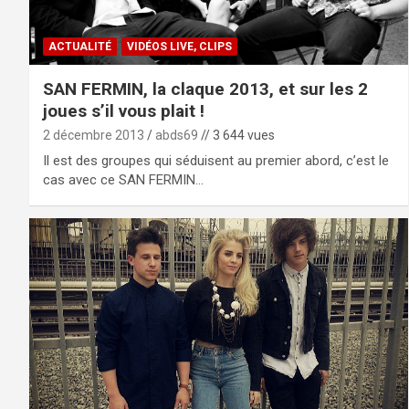
ACTUALITÉ
VIDÉOS LIVE, CLIPS
SAN FERMIN, la claque 2013, et sur les 2
joues s’il vous plait !
2 décembre 2013
abds69
// 3 644 vues
Il est des groupes qui séduisent au premier abord, c’est le
cas avec ce SAN FERMIN…