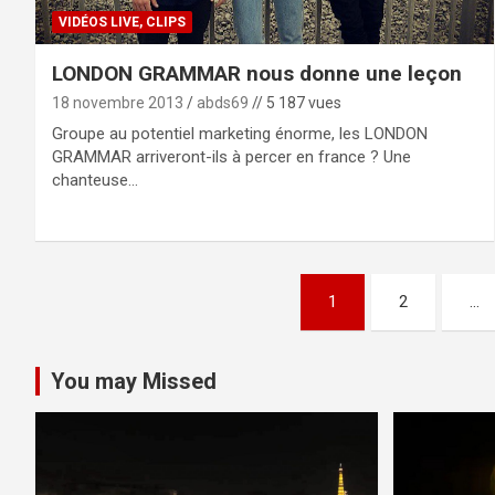
VIDÉOS LIVE, CLIPS
LONDON GRAMMAR nous donne une leçon
18 novembre 2013
abds69
// 5 187 vues
Groupe au potentiel marketing énorme, les LONDON
GRAMMAR arriveront-ils à percer en france ? Une
chanteuse…
Pagination
1
2
…
des
publications
You may Missed