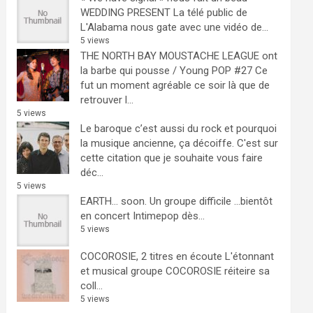
WEDDING PRESENT
La télé public de
L'Alabama nous gate avec une vidéo de...
5 views
THE NORTH BAY MOUSTACHE LEAGUE ont
la barbe qui pousse / Young POP #27
Ce
fut un moment agréable ce soir là que de
retrouver l...
5 views
Le baroque c’est aussi du rock et pourquoi
la musique ancienne, ça décoiffe.
C'est sur
cette citation que je souhaite vous faire
déc...
5 views
EARTH… soon.
Un groupe difficile ...bientôt
en concert Intimepop dès...
5 views
COCOROSIE, 2 titres en écoute
L'étonnant
et musical groupe COCOROSIE réiteire sa
coll...
5 views