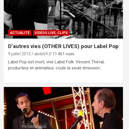
ACTUALITÉ
VIDÉOS LIVE, CLIPS
D’autres vies (OTHER LIVES) pour Label Pop
9 juillet 2015
abds69
// 11 461 vues
Label Pop est mort, vive Label Folk. Vincent Théval,
producteur et animateur, coule la seule émission…