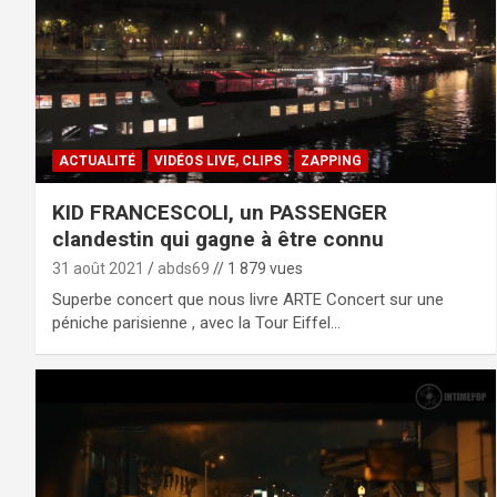
ACTUALITÉ
VIDÉOS LIVE, CLIPS
ZAPPING
KID FRANCESCOLI, un PASSENGER
clandestin qui gagne à être connu
31 août 2021
abds69
// 1 879 vues
Superbe concert que nous livre ARTE Concert sur une
péniche parisienne , avec la Tour Eiffel…