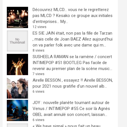
Découvrez MLCD… vous ne le regretterez
pas
MLCD ? Kesako ce groupe aux initiales
d’entreprises… My...
12 views
ES SIE JAIN était, non pas la fille de Tarzan
, mais celle de Joan BAEZ
Allez aujourd'hui
on va parler folk avec une dame qui m...
8 views
SUSHEELA RAMAN se la ramène / concert
INTIMEPOP #51 BOOTLEG
Pas facile de
revenir au premier plan de la scène music...
7 views
Airelle BESSON , essayez !!
Airelle BESSON,
pour 2021 nous gratifie d'un nouvel alb...
6 views
JOY : nouvelle planète tournant autour de
Venus / INTIMEPOP #55
Ce soir là Agnès
OBEL avait annulé son concert, laissan...
6 views
« We have signal » nous fait un beau