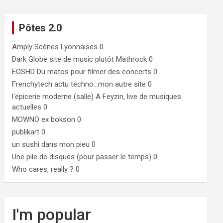
Pôtes 2.0
Amply
Scènes Lyonnaises 0
Dark Globe
site de music plutôt Mathrock 0
EOSHD
Du matos pour filmer des concerts 0
Frenchytech
actu techno…mon autre site 0
l'epicerie moderne (salle)
A Feyzin, live de musiques
actuelles 0
MOWNO ex bokson
0
publikart
0
un sushi dans mon pieu
0
Une pile de disques (pour passer le temps)
0
Who cares, really ?
0
I'm popular