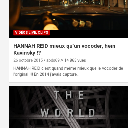
VIDÉOS LIVE, CLIPS
HANNAH REID mieux qu’un vocoder, hein
Kavinsky !?
26 octobre 2015
abds69
// 14 863 vues
HANNAH REID c’est quand même mieux que le vocoder de
l’original !!! En 2014 j’avais capturé…