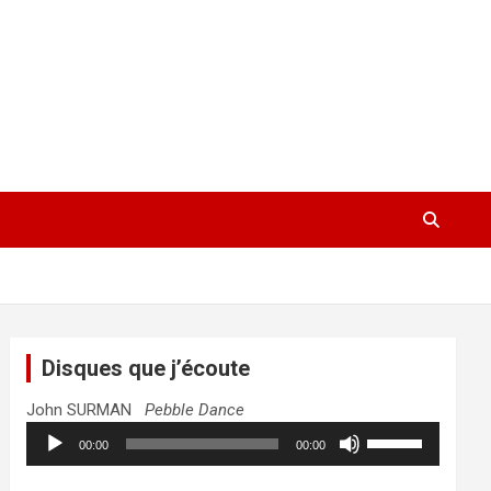
Disques que j’écoute
John SURMAN
Pebble Dance
Lecteur
Utilisez
00:00
00:00
audio
les
flèches