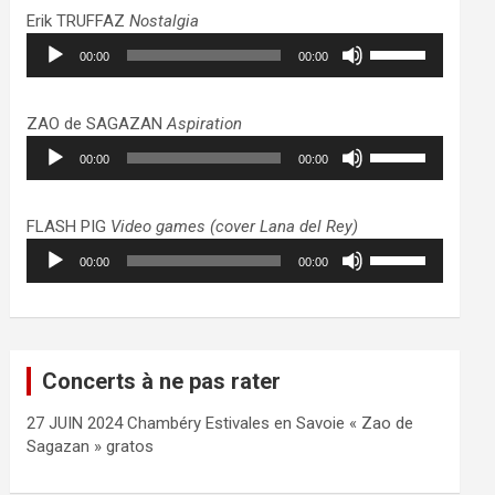
haut/bas
Erik TRUFFAZ
Nostalgia
pour
Lecteur
Utilisez
augmenter
00:00
00:00
audio
les
ou
flèches
diminuer
haut/bas
ZAO de SAGAZAN
Aspiration
le
pour
Lecteur
Utilisez
volume.
augmenter
00:00
00:00
audio
les
ou
flèches
diminuer
haut/bas
FLASH PIG
Video games (cover Lana del Rey)
le
pour
Lecteur
Utilisez
volume.
augmenter
00:00
00:00
audio
les
ou
flèches
diminuer
haut/bas
le
pour
volume.
augmenter
Concerts à ne pas rater
ou
diminuer
27 JUIN 2024 Chambéry Estivales en Savoie « Zao de
le
Sagazan » gratos
volume.