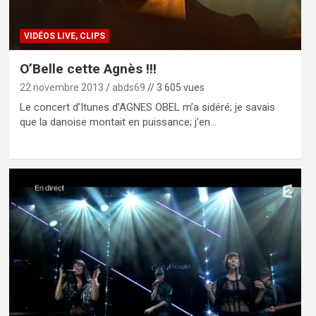
VIDÉOS LIVE, CLIPS
O’Belle cette Agnès !!!
22 novembre 2013
abds69
// 3 605 vues
Le concert d’Itunes d’AGNES OBEL m’a sidéré; je savais
que la danoise montait en puissance; j’en…