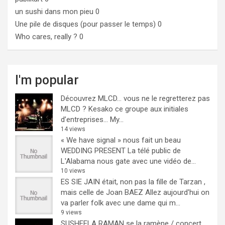
un sushi dans mon pieu
0
Une pile de disques (pour passer le temps)
0
Who cares, really ?
0
I'm popular
Découvrez MLCD… vous ne le regretterez pas
MLCD ? Kesako ce groupe aux initiales
d’entreprises… My...
14 views
« We have signal » nous fait un beau
WEDDING PRESENT
La télé public de
L'Alabama nous gate avec une vidéo de...
10 views
ES SIE JAIN était, non pas la fille de Tarzan ,
mais celle de Joan BAEZ
Allez aujourd'hui on
va parler folk avec une dame qui m...
9 views
SUSHEELA RAMAN se la ramène / concert