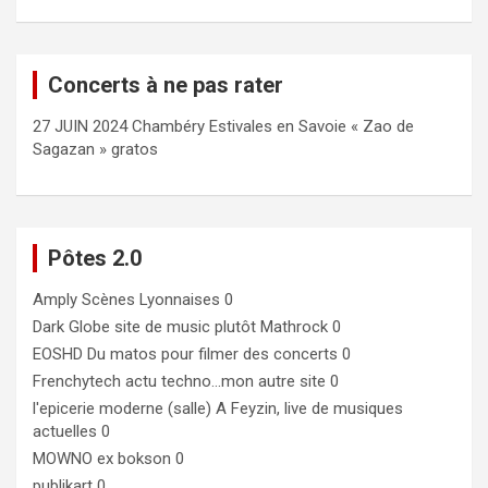
Concerts à ne pas rater
27 JUIN 2024 Chambéry Estivales en Savoie « Zao de
Sagazan » gratos
Pôtes 2.0
Amply
Scènes Lyonnaises 0
Dark Globe
site de music plutôt Mathrock 0
EOSHD
Du matos pour filmer des concerts 0
Frenchytech
actu techno…mon autre site 0
l'epicerie moderne (salle)
A Feyzin, live de musiques
actuelles 0
MOWNO ex bokson
0
publikart
0