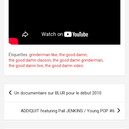
Étiquettes:
grinderman like
,
the good damn
,
the good damn clacson
,
the good damn grinderman
,
the good damn live
,
the good damn video
Navigation
Un documentaire sur BLUR pour le début 2010
de
l’article
ADDIQUIT featuring Pall JENKINS / Young POP #6