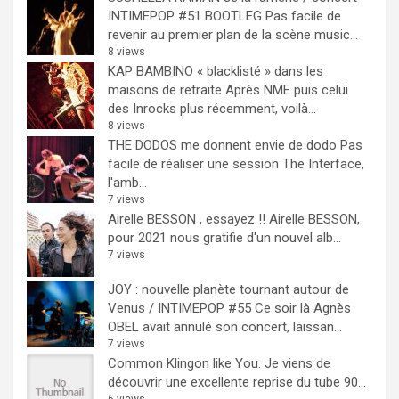
INTIMEPOP #51 BOOTLEG
Pas facile de
revenir au premier plan de la scène music...
8 views
KAP BAMBINO « blacklisté » dans les
maisons de retraite
Après NME puis celui
des Inrocks plus récemment, voilà...
8 views
THE DODOS me donnent envie de dodo
Pas
facile de réaliser une session The Interface,
l'amb...
7 views
Airelle BESSON , essayez !!
Airelle BESSON,
pour 2021 nous gratifie d'un nouvel alb...
7 views
JOY : nouvelle planète tournant autour de
Venus / INTIMEPOP #55
Ce soir là Agnès
OBEL avait annulé son concert, laissan...
7 views
Common Klingon like You.
Je viens de
découvrir une excellente reprise du tube 90...
6 views