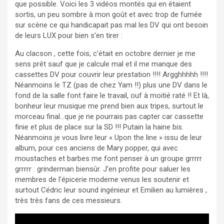
que possible. Voici les 3 vidéos montés qui en étaient
sortis, un peu sombre à mon goût et avec trop de fumée
sur scène ce qui handicapait pas mal les DV qui ont besoin
de leurs LUX pour bien s’en tirer :
Au clacson , cette fois, c’était en octobre dernier je me
sens prêt sauf que je calcule mal et il me manque des
cassettes DV pour couvrir leur prestation !!!! Argghhhhh !!!!
Néanmoins le TZ (pas de chez Yam !!) plus une DV dans le
fond de la salle font faire le travail, ouf à moitié raté !! Et là,
bonheur leur musique me prend bien aux tripes, surtout le
morceau final…que je ne pourrais pas capter car cassette
finie et plus de place sur la SD !!! Putain la haine bis.
Néanmoins je vous livre leur « Upon the line » issu de leur
album, pour ces anciens de Mary popper, qui avec
moustaches et barbes me font penser à un groupe grrrrr
grrrrr : grinderman biensûr. J’en profite pour saluer les
membres de l’épicerie moderne venus les soutenir et
surtout Cédric leur sound ingénieur et Emilien au lumières ,
très très fans de ces messieurs.