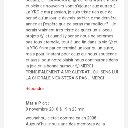
beatles, ET CA MARCHE 😀 ca rend vraiment bien
et plein de souvenirs vont s’ajouter aux autres :).
La YRC c ma passion, je suis triste rien que de
pensé qu’un jour je devrais arrêter, c ma dernière
année et j’espère que ce seras ma meilleur? . Je
serais vraiment trés triste de quiter un si beau
projets 🙁 et quand j’y pense nous ne sommes
pas tous eternelle, tout à une fin dans la vie 🙁 et
la YRC finira par ce terminé un jour ou un autre,
mais pour l’instant pour ceux qui nous soutienne
et aussi pour notre plaisir nous continurons dans
la joie et la bonne humeur 🙂 MERCI
PRINCIPALEMENT A MR CLEYRAT , QUI SENS LUI
LA CHORALE N’EXISTERAIS PAS … MERCI
Répondre
Marie P
dit :
9 novembre 2010 à 19 h 23 min
wouhahou, c’était comme ça en 2008 !
Aujourd’hui je suis une des membres de la