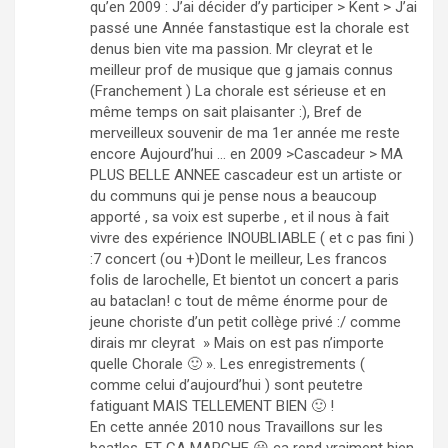
qu’en 2009 : J’ai décider d’y participer > Kent > J’ai
passé une Année fanstastique est la chorale est
denus bien vite ma passion. Mr cleyrat et le
meilleur prof de musique que g jamais connus
(Franchement ) La chorale est sérieuse et en
même temps on sait plaisanter :), Bref de
merveilleux souvenir de ma 1er année me reste
encore Aujourd’hui … en 2009 >Cascadeur > MA
PLUS BELLE ANNEE cascadeur est un artiste or
du communs qui je pense nous a beaucoup
apporté , sa voix est superbe , et il nous à fait
vivre des expérience INOUBLIABLE ( et c pas fini )
:7 concert (ou +)Dont le meilleur, Les francos
folis de larochelle, Et bientot un concert a paris
au bataclan! c tout de même énorme pour de
jeune choriste d’un petit collège privé :/ comme
dirais mr cleyrat » Mais on est pas n’importe
quelle Chorale 🙂 ». Les enregistrements (
comme celui d’aujourd’hui ) sont peutetre
fatiguant MAIS TELLEMENT BIEN 🙂 !
En cette année 2010 nous Travaillons sur les