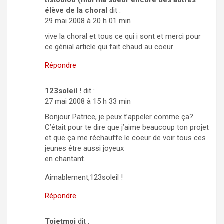
tistoulou (moi ma soeur encore des autres
élève de la choral
dit :
29 mai 2008 à 20 h 01 min
vive la choral et tous ce qui i sont et merci pour
ce génial article qui fait chaud au coeur
Répondre
123soleil !
dit :
27 mai 2008 à 15 h 33 min
Bonjour Patrice, je peux t’appeler comme ça?
C’était pour te dire que j’aime beaucoup ton projet
et que ça me réchauffe le coeur de voir tous ces
jeunes être aussi joyeux
en chantant.
Aimablement,123soleil !
Répondre
Toietmoi
dit :