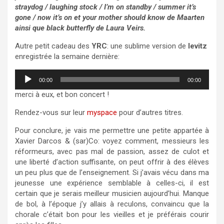
straydog / laughing stock / I’m on standby / summer it’s
gone / now it’s on et your mother should know de
Maarten
ainsi que black butterfly de
Laura Veirs.
Autre petit cadeau des
YRC
: une sublime version de
levitz
enregistrée la semaine dernière:
Lecteur
00:00
00:00
audio
merci à eux, et bon concert !
Rendez-vous sur leur
myspace
pour d’autres titres.
Pour conclure, je vais me permettre une petite appartée à
Xavier Darcos & (sar)Co: voyez comment, messieurs les
réformeurs, avec pas mal de passion, assez de culot et
une liberté d’action suffisante, on peut offrir à des élèves
un peu plus que de l’enseignement. Si j’avais vécu dans ma
jeunesse une expérience semblable à celles-ci, il est
certain que je serais meilleur musicien aujourd’hui. Manque
de bol, à l’époque j’y allais à reculons, convaincu que la
chorale c’était bon pour les vieilles et je préférais courir