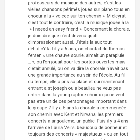
professeurs de musique des autres, c’est les
vielles chansons périmés joués sur piano tous en
choeur a la « voieee sur ton chemin ». M cleyrat
c’est tout le contraire, c’est la musique jouée à la
» I neeed an easy friend ». Concernant la chorale,
je dois dire que c’est devenu qqch
d’impressionant aussi. J’étais la aux tout
début,c’était il y a 6 ans, on chantait du thomas
fersen « une chauve sourie, aimait un parapluie
… », ou l’on jouait pour les portes ouvertes mais
c’était annulé, ou on va dire la chorale n’avait pas
une grande importance au sein de l’école. Au fil
du temps, elle a pris sa place et qui maintenant
entrant a st joseph ou a beaulieu ne veux pas
entrer dans la young rapture choir » qui ne veut
pas etre un de ces personnages important dans
le groupe ? Il y a 5 ans la chorale a commencée
son chemin avec Kent et Nirvana, les premiers
concerts a angouleme, un public. Puis il y a 4 ans
l’arrivée de Laura Veirs, beaucoup de bonheur et
toujours des concerts « majestueux » ou en tout