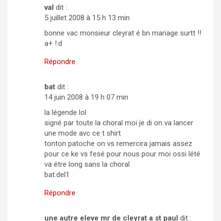
val
dit :
5 juillet 2008 à 15 h 13 min
bonne vac monsieur cleyrat é bn mariage surtt !!
a+ !:d
Répondre
bat
dit :
14 juin 2008 à 19 h 07 min
la légende lol
signé par toute la choral moi je di on va lancer
une mode avc ce t shirt
tonton patoche on vs remercira jamais assez
pour ce ke vs fesé pour nous pour moi ossi lété
va étre long sans la choral
bat.del1
Répondre
une autre eleve mr de cleyrat a st paul
dit :