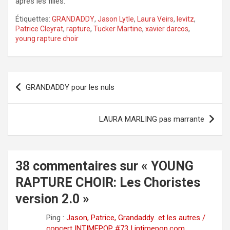
après les filles.
Étiquettes:
GRANDADDY
,
Jason Lytle
,
Laura Veirs
,
levitz
,
Patrice Cleyrat
,
rapture
,
Tucker Martine
,
xavier darcos
,
young rapture choir
Navigation
GRANDADDY pour les nuls
de
l’article
LAURA MARLING pas marrante
38 commentaires sur «
YOUNG
RAPTURE CHOIR: Les Choristes
version 2.0
»
Ping :
Jason, Patrice, Grandaddy…et les autres /
concert INTIMEPOP #73 | intimepop.com