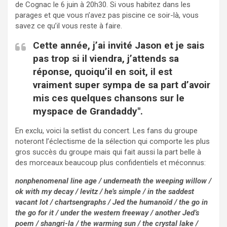
de Cognac le 6 juin à 20h30. Si vous habitez dans les
parages et que vous n’avez pas piscine ce soir-là, vous
savez ce qu’il vous reste à faire.
Cette année, j’ai invité Jason et je sais
pas trop si il viendra, j’attends sa
réponse, quoiqu’il en soit, il est
vraiment super sympa de sa part d’avoir
mis ces quelques chansons sur le
myspace de Grandaddy".
En exclu, voici la setlist du concert. Les fans du groupe
noteront l’éclectisme de la sélection qui comporte les plus
gros succès du groupe mais qui fait aussi la part belle à
des morceaux beaucoup plus confidentiels et méconnus:
nonphenomenal line age / underneath the weeping willow /
ok with my decay / levitz / he’s simple / in the saddest
vacant lot / chartsengraphs / Jed the humanoîd / the go in
the go for it / under the western freeway / another Jed’s
poem / shangri-la / the warming sun / the crystal lake /