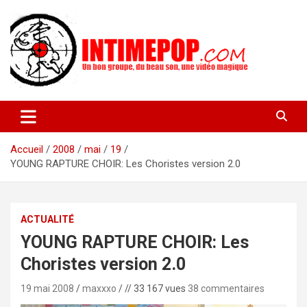
Aller
au
contenu
Un blog avec des sessions live filmées de concerts de musiques
intimepop.com
actuelles pop rock, post-rock, indé sur Lyon. rock pop concert
lyon
Accueil
2008
mai
19
YOUNG RAPTURE CHOIR: Les Choristes version 2.0
ACTUALITÉ
YOUNG RAPTURE CHOIR: Les
Choristes version 2.0
19 mai 2008
maxxxo
// 33 167 vues
38 commentaires