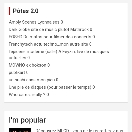
Pôtes 2.0
Amply
Scènes Lyonnaises 0
Dark Globe
site de music plutôt Mathrock 0
EOSHD
Du matos pour filmer des concerts 0
Frenchytech
actu techno…mon autre site 0
l'epicerie moderne (salle)
A Feyzin, live de musiques
actuelles 0
MOWNO ex bokson
0
publikart
0
un sushi dans mon pieu
0
Une pile de disques (pour passer le temps)
0
Who cares, really ?
0
I'm popular
Découvrez MLCD… vous ne le regretterez pas