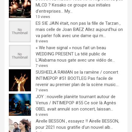
MLCD ? Kesako ce groupe aux initiales
d’entreprises… My...
13 views
ES SIE JAIN était, non pas la fille de Tarzan ,
mais celle de Joan BAEZ
Allez aujourd'hui on
va parler folk avec une dame qui m...
8 views
« We have signal » nous fait un beau
WEDDING PRESENT
La télé public de
L'Alabama nous gate avec une vidéo de...
7 views
SUSHEELA RAMAN se la ramène / concert
INTIMEPOP #51 BOOTLEG
Pas facile de
revenir au premier plan de la scène music...
7 views
JOY : nouvelle planète tournant autour de
Venus / INTIMEPOP #55
Ce soir là Agnès
OBEL avait annulé son concert, laissan...
6 views
Airelle BESSON , essayez !!
Airelle BESSON,
pour 2021 nous gratifie d'un nouvel alb...