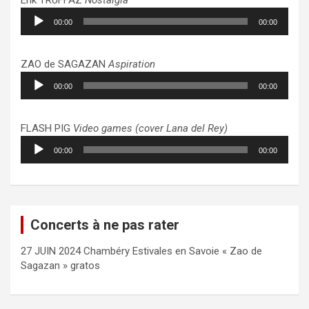
Lecteur
00:00
00:00
audio
ZAO de SAGAZAN
Aspiration
Lecteur
00:00
00:00
audio
FLASH PIG
Video games (cover Lana del Rey)
Lecteur
00:00
00:00
audio
Concerts à ne pas rater
27 JUIN 2024 Chambéry Estivales en Savoie « Zao de
Sagazan » gratos