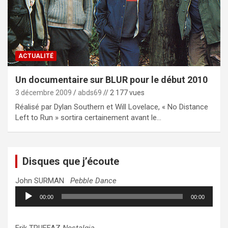
ACTUALITÉ
Un documentaire sur BLUR pour le début 2010
3 décembre 2009
abds69
// 2 177 vues
Réalisé par Dylan Southern et Will Lovelace, « No Distance
Left to Run » sortira certainement avant le…
Disques que j’écoute
John SURMAN
Pebble Dance
Lecteur
00:00
00:00
audio
Erik TRUFFAZ
Nostalgia