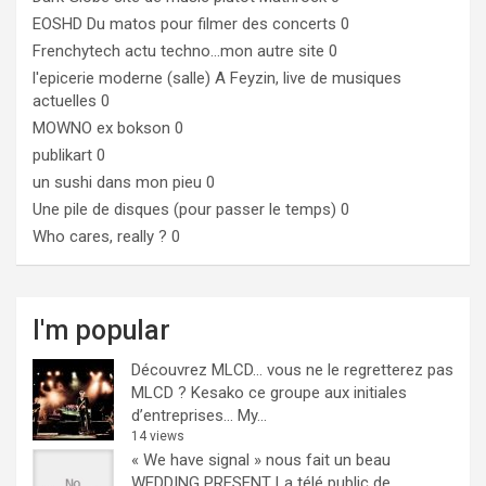
EOSHD
Du matos pour filmer des concerts 0
Frenchytech
actu techno…mon autre site 0
l'epicerie moderne (salle)
A Feyzin, live de musiques
actuelles 0
MOWNO ex bokson
0
publikart
0
un sushi dans mon pieu
0
Une pile de disques (pour passer le temps)
0
Who cares, really ?
0
I'm popular
Découvrez MLCD… vous ne le regretterez pas
MLCD ? Kesako ce groupe aux initiales
d’entreprises… My...
14 views
« We have signal » nous fait un beau
WEDDING PRESENT
La télé public de