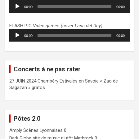
Lecteur
00:00
00:00
audio
FLASH PIG
Video games (cover Lana del Rey)
Lecteur
00:00
00:00
audio
Concerts à ne pas rater
27 JUIN 2024 Chambéry Estivales en Savoie « Zao de
Sagazan » gratos
Pôtes 2.0
Amply
Scènes Lyonnaises 0
Dark Globe
site de music plutôt Mathrock 0