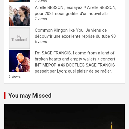
7 views
Airelle BESSON , essayez !!
Airelle BESSON,
pour 2021 nous gratifie d'un nouvel alb...
7 views
Common Klingon like You.
Je viens de
découvrir une excellente reprise du tube 90...
6 views
I’m SAGE FRANCIS, I come from a land of
broken hearts and empty wallets / concert
INTIMEPOP #46 BOOTLEG
SAGE FRANCIS
passait par Lyon; quel plaisir de se mêler...
6 views
You may Missed