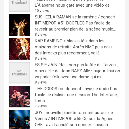
L'Alabama nous gate avec une vidéo de...
10 views
SUSHEELA RAMAN se la ramène / concert
INTIMEPOP #51 BOOTLEG
Pas facile de
revenir au premier plan de la scène music...
8 views
KAP BAMBINO « blacklisté » dans les
maisons de retraite
Après NME puis celui
des Inrocks plus récemment, voilà...
8 views
ES SIE JAIN était, non pas la fille de Tarzan ,
mais celle de Joan BAEZ
Allez aujourd'hui on
va parler folk avec une dame qui m...
8 views
THE DODOS me donnent envie de dodo
Pas
facile de réaliser une session The Interface,
l'amb...
7 views
JOY : nouvelle planète tournant autour de
Venus / INTIMEPOP #55
Ce soir là Agnès
OBEL avait annulé son concert, laissan...