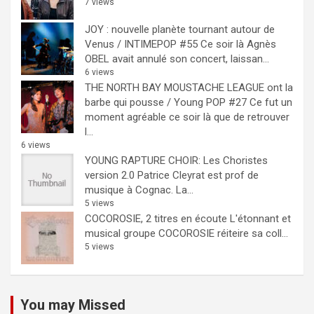
7 views
JOY : nouvelle planète tournant autour de
Venus / INTIMEPOP #55
Ce soir là Agnès
OBEL avait annulé son concert, laissan...
6 views
THE NORTH BAY MOUSTACHE LEAGUE ont la
barbe qui pousse / Young POP #27
Ce fut un
moment agréable ce soir là que de retrouver
l...
6 views
YOUNG RAPTURE CHOIR: Les Choristes
version 2.0
Patrice Cleyrat est prof de
musique à Cognac. La...
5 views
COCOROSIE, 2 titres en écoute
L'étonnant et
musical groupe COCOROSIE réiteire sa coll...
5 views
You may Missed