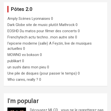
Pôtes 2.0
Amply
Scènes Lyonnaises 0
Dark Globe
site de music plutôt Mathrock 0
EOSHD
Du matos pour filmer des concerts 0
Frenchytech
actu techno…mon autre site 0
l'epicerie moderne (salle)
A Feyzin, live de musiques
actuelles 0
MOWNO ex bokson
0
publikart
0
un sushi dans mon pieu
0
Une pile de disques (pour passer le temps)
0
Who cares, really ?
0
I'm popular
Découvrez MLCD… vous ne le regretterez pas