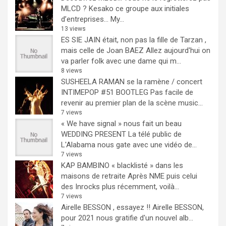
MLCD ? Kesako ce groupe aux initiales
d’entreprises… My...
13 views
ES SIE JAIN était, non pas la fille de Tarzan ,
mais celle de Joan BAEZ
Allez aujourd'hui on
va parler folk avec une dame qui m...
8 views
SUSHEELA RAMAN se la ramène / concert
INTIMEPOP #51 BOOTLEG
Pas facile de
revenir au premier plan de la scène music...
7 views
« We have signal » nous fait un beau
WEDDING PRESENT
La télé public de
L'Alabama nous gate avec une vidéo de...
7 views
KAP BAMBINO « blacklisté » dans les
maisons de retraite
Après NME puis celui
des Inrocks plus récemment, voilà...
7 views
Airelle BESSON , essayez !!
Airelle BESSON,
pour 2021 nous gratifie d'un nouvel alb...