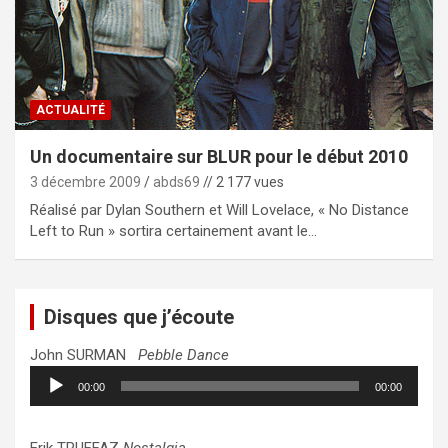
ACTUALITÉ
Un documentaire sur BLUR pour le début 2010
3 décembre 2009
abds69
// 2 177 vues
Réalisé par Dylan Southern et Will Lovelace, « No Distance
Left to Run » sortira certainement avant le…
Disques que j’écoute
John SURMAN
Pebble Dance
Lecteur
00:00
00:00
audio
Erik TRUFFAZ
Nostalgia