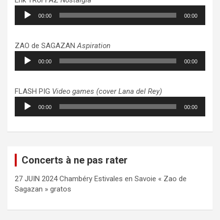
Lecteur
00:00
00:00
audio
ZAO de SAGAZAN
Aspiration
Lecteur
00:00
00:00
audio
FLASH PIG
Video games (cover Lana del Rey)
Lecteur
00:00
00:00
audio
Concerts à ne pas rater
27 JUIN 2024 Chambéry Estivales en Savoie « Zao de
Sagazan » gratos