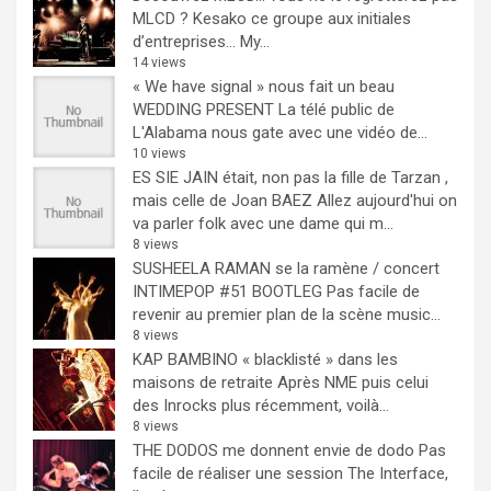
MLCD ? Kesako ce groupe aux initiales
d’entreprises… My...
14 views
« We have signal » nous fait un beau
WEDDING PRESENT
La télé public de
L'Alabama nous gate avec une vidéo de...
10 views
ES SIE JAIN était, non pas la fille de Tarzan ,
mais celle de Joan BAEZ
Allez aujourd'hui on
va parler folk avec une dame qui m...
8 views
SUSHEELA RAMAN se la ramène / concert
INTIMEPOP #51 BOOTLEG
Pas facile de
revenir au premier plan de la scène music...
8 views
KAP BAMBINO « blacklisté » dans les
maisons de retraite
Après NME puis celui
des Inrocks plus récemment, voilà...
8 views
THE DODOS me donnent envie de dodo
Pas
facile de réaliser une session The Interface,