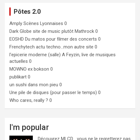
Pôtes 2.0
Amply
Scènes Lyonnaises 0
Dark Globe
site de music plutôt Mathrock 0
EOSHD
Du matos pour filmer des concerts 0
Frenchytech
actu techno…mon autre site 0
l'epicerie moderne (salle)
A Feyzin, live de musiques
actuelles 0
MOWNO ex bokson
0
publikart
0
un sushi dans mon pieu
0
Une pile de disques (pour passer le temps)
0
Who cares, really ?
0
I'm popular
Découvrez MLCD… vous ne le regretterez pas