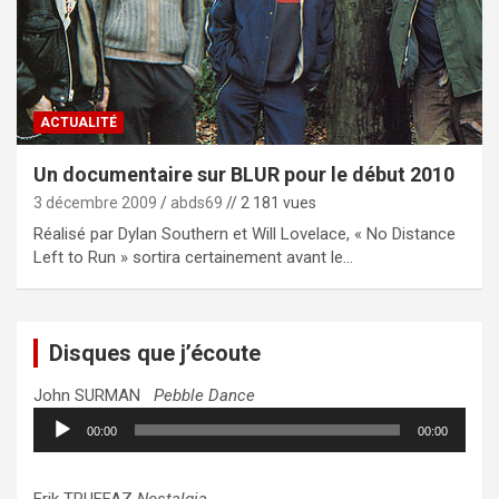
ACTUALITÉ
Un documentaire sur BLUR pour le début 2010
3 décembre 2009
abds69
// 2 181 vues
Réalisé par Dylan Southern et Will Lovelace, « No Distance
Left to Run » sortira certainement avant le…
Disques que j’écoute
John SURMAN
Pebble Dance
Lecteur
00:00
00:00
audio
Erik TRUFFAZ
Nostalgia