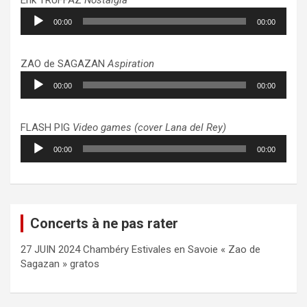
Lecteur
00:00
00:00
audio
ZAO de SAGAZAN
Aspiration
Lecteur
00:00
00:00
audio
FLASH PIG
Video games (cover Lana del Rey)
Lecteur
00:00
00:00
audio
Concerts à ne pas rater
27 JUIN 2024 Chambéry Estivales en Savoie « Zao de
Sagazan » gratos