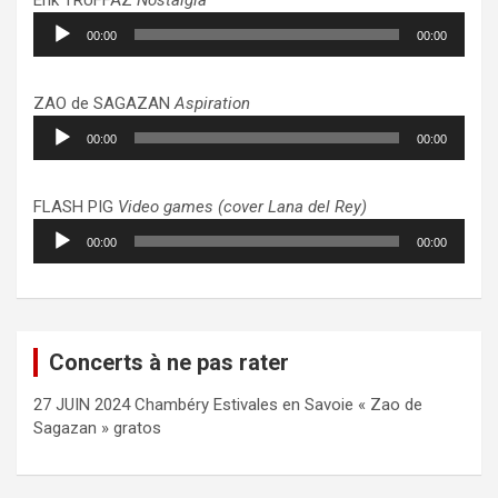
Lecteur
00:00
00:00
audio
ZAO de SAGAZAN
Aspiration
Lecteur
00:00
00:00
audio
FLASH PIG
Video games (cover Lana del Rey)
Lecteur
00:00
00:00
audio
Concerts à ne pas rater
27 JUIN 2024 Chambéry Estivales en Savoie « Zao de
Sagazan » gratos