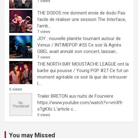
7 views
THE DODOS me donnent envie de dodo
Pas
facile de réaliser une session The Interface,
l'amb...
7 views
JOY : nouvelle planète tournant autour de
Venus / INTIMEPOP #55
Ce soir là Agnès
OBEL avait annulé son concert, laissan...
7 views
THE NORTH BAY MOUSTACHE LEAGUE ont la
barbe qui pousse / Young POP #27
Ce fut un
moment agréable ce soir là que de retrouver
l...
6 views
Trailer BRETON aux nuits de Fourviere
https://www.youtube.com/watch?v=vmX9-
sTgKXc L'article c...
5 views
You may Missed