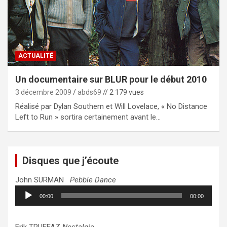
ACTUALITÉ
Un documentaire sur BLUR pour le début 2010
3 décembre 2009
abds69
// 2 179 vues
Réalisé par Dylan Southern et Will Lovelace, « No Distance
Left to Run » sortira certainement avant le…
Disques que j’écoute
John SURMAN
Pebble Dance
Lecteur
00:00
00:00
audio
Erik TRUFFAZ
Nostalgia