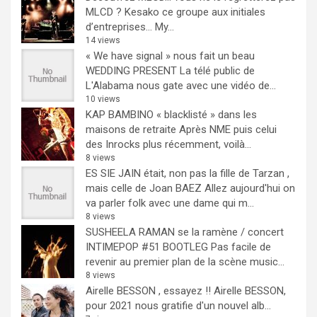
MLCD ? Kesako ce groupe aux initiales
d’entreprises… My...
14 views
« We have signal » nous fait un beau
WEDDING PRESENT
La télé public de
L'Alabama nous gate avec une vidéo de...
10 views
KAP BAMBINO « blacklisté » dans les
maisons de retraite
Après NME puis celui
des Inrocks plus récemment, voilà...
8 views
ES SIE JAIN était, non pas la fille de Tarzan ,
mais celle de Joan BAEZ
Allez aujourd'hui on
va parler folk avec une dame qui m...
8 views
SUSHEELA RAMAN se la ramène / concert
INTIMEPOP #51 BOOTLEG
Pas facile de
revenir au premier plan de la scène music...
8 views
Airelle BESSON , essayez !!
Airelle BESSON,
pour 2021 nous gratifie d'un nouvel alb...