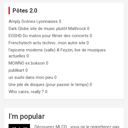
Pôtes 2.0
Amply
Scènes Lyonnaises 0
Dark Globe
site de music plutôt Mathrock 0
EOSHD
Du matos pour filmer des concerts 0
Frenchytech
actu techno…mon autre site 0
l'epicerie moderne (salle)
A Feyzin, live de musiques
actuelles 0
MOWNO ex bokson
0
publikart
0
un sushi dans mon pieu
0
Une pile de disques (pour passer le temps)
0
Who cares, really ?
0
I'm popular
Découvrez MLCD… vous ne le regretterez pas