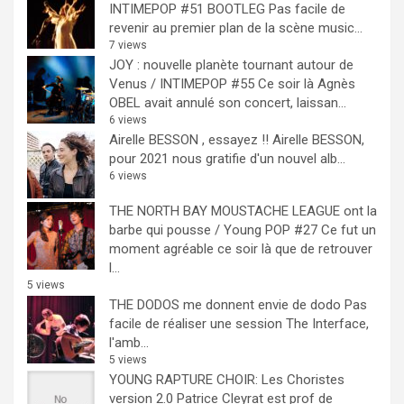
INTIMEPOP #51 BOOTLEG
Pas facile de
revenir au premier plan de la scène music...
7 views
JOY : nouvelle planète tournant autour de
Venus / INTIMEPOP #55
Ce soir là Agnès
OBEL avait annulé son concert, laissan...
6 views
Airelle BESSON , essayez !!
Airelle BESSON,
pour 2021 nous gratifie d'un nouvel alb...
6 views
THE NORTH BAY MOUSTACHE LEAGUE ont la
barbe qui pousse / Young POP #27
Ce fut un
moment agréable ce soir là que de retrouver
l...
5 views
THE DODOS me donnent envie de dodo
Pas
facile de réaliser une session The Interface,
l'amb...
5 views
YOUNG RAPTURE CHOIR: Les Choristes
version 2.0
Patrice Cleyrat est prof de