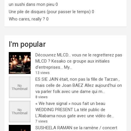
un sushi dans mon pieu
0
Une pile de disques (pour passer le temps)
0
Who cares, really ?
0
I'm popular
Découvrez MLCD… vous ne le regretterez pas
MLCD ? Kesako ce groupe aux initiales
d’entreprises… My...
13 views
ES SIE JAIN était, non pas la fille de Tarzan ,
mais celle de Joan BAEZ
Allez aujourd'hui on
va parler folk avec une dame qui m...
8 views
« We have signal » nous fait un beau
WEDDING PRESENT
La télé public de
L'Alabama nous gate avec une vidéo de...
7 views
SUSHEELA RAMAN se la ramène / concert