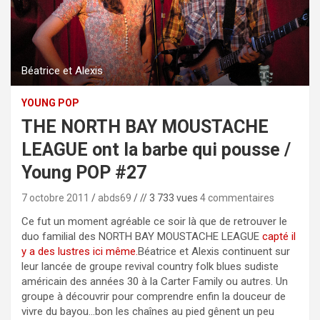
Béatrice et Alexis
YOUNG POP
THE NORTH BAY MOUSTACHE
LEAGUE ont la barbe qui pousse /
Young POP #27
7 octobre 2011
abds69
// 3 733 vues
4 commentaires
Ce fut un moment agréable ce soir là que de retrouver le
duo familial des NORTH BAY MOUSTACHE LEAGUE
capté il
y a des lustres ici même.
Béatrice et Alexis continuent sur
leur lancée de groupe revival country folk blues sudiste
américain des années 30 à la Carter Family ou autres.
Un
groupe à découvrir pour comprendre enfin la douceur de
vivre du bayou…bon les chaînes au pied gênent un peu