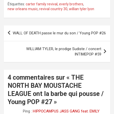
Étiquettes:
carter family revival
,
everly brothers
,
new orleans music
,
revival country 30
,
willian tyler lyon
Navigation
WALL OF DEATH passe le mur du son / Young POP #26
de
l’article
WILLIAM TYLER, le prodige Sudiste / concert
INTIMEPOP #59
4 commentaires sur «
THE
NORTH BAY MOUSTACHE
LEAGUE ont la barbe qui pousse /
Young POP #27
»
Ping :
HIPPOCAMPUS JASS GANG feat. EMILY