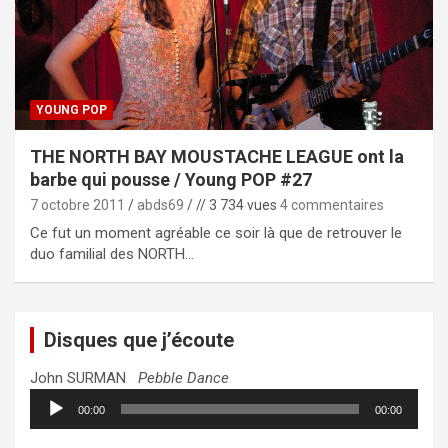
YOUNG POP
THE NORTH BAY MOUSTACHE LEAGUE ont la
barbe qui pousse / Young POP #27
7 octobre 2011
abds69
// 3 734 vues
4 commentaires
Ce fut un moment agréable ce soir là que de retrouver le
duo familial des NORTH…
Disques que j’écoute
John SURMAN
Pebble Dance
Lecteur
00:00
00:00
audio