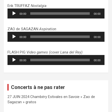
Erik TRUFFAZ
Nostalgia
Lecteur
00:00
00:00
audio
ZAO de SAGAZAN
Aspiration
Lecteur
00:00
00:00
audio
FLASH PIG
Video games (cover Lana del Rey)
Lecteur
00:00
00:00
audio
Concerts à ne pas rater
27 JUIN 2024 Chambéry Estivales en Savoie « Zao de
Sagazan » gratos