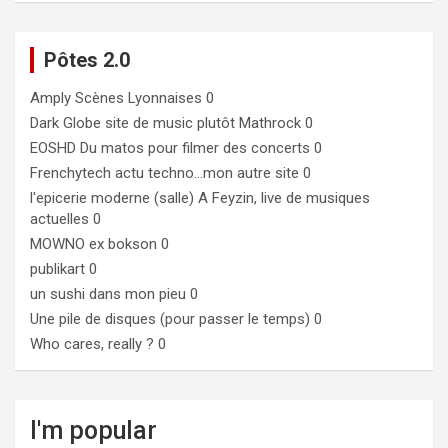
Pôtes 2.0
Amply
Scènes Lyonnaises 0
Dark Globe
site de music plutôt Mathrock 0
EOSHD
Du matos pour filmer des concerts 0
Frenchytech
actu techno…mon autre site 0
l'epicerie moderne (salle)
A Feyzin, live de musiques
actuelles 0
MOWNO ex bokson
0
publikart
0
un sushi dans mon pieu
0
Une pile de disques (pour passer le temps)
0
Who cares, really ?
0
I'm popular