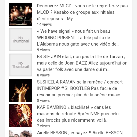
Découvrez MLCD… vous ne le regretterez pas
MLCD ? Kesako ce groupe aux initiales
d’entreprises… My...
14 views
« We have signal » nous fait un beau
WEDDING PRESENT
La télé public de
L'Alabama nous gate avec une vidéo de...
9 views
ES SIE JAIN était, non pas la fille de Tarzan ,
mais celle de Joan BAEZ
Allez aujourd'hui on
va parler folk avec une dame qui m...
8 views
SUSHEELA RAMAN se la ramène / concert
INTIMEPOP #51 BOOTLEG
Pas facile de
revenir au premier plan de la scène music...
8 views
KAP BAMBINO « blacklisté » dans les
maisons de retraite
Après NME puis celui
des Inrocks plus récemment, voilà...
7 views
Airelle BESSON , essayez !!
Airelle BESSON,