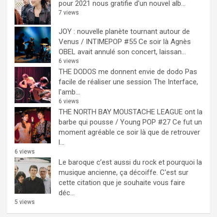
pour 2021 nous gratifie d'un nouvel alb...
7 views
JOY : nouvelle planète tournant autour de
Venus / INTIMEPOP #55
Ce soir là Agnès
OBEL avait annulé son concert, laissan...
6 views
THE DODOS me donnent envie de dodo
Pas
facile de réaliser une session The Interface,
l'amb...
6 views
THE NORTH BAY MOUSTACHE LEAGUE ont la
barbe qui pousse / Young POP #27
Ce fut un
moment agréable ce soir là que de retrouver
l...
6 views
Le baroque c’est aussi du rock et pourquoi la
musique ancienne, ça décoiffe.
C'est sur
cette citation que je souhaite vous faire
déc...
5 views