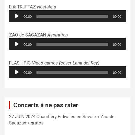
Erik TRUFFAZ
Nostalgia
Lecteur
00:00
00:00
audio
ZAO de SAGAZAN
Aspiration
Lecteur
00:00
00:00
audio
FLASH PIG
Video games (cover Lana del Rey)
Lecteur
00:00
00:00
audio
Concerts à ne pas rater
27 JUIN 2024 Chambéry Estivales en Savoie « Zao de
Sagazan » gratos