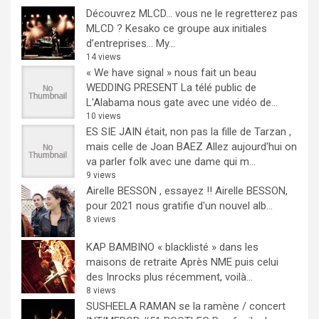
Découvrez MLCD… vous ne le regretterez pas
MLCD ? Kesako ce groupe aux initiales
d’entreprises… My...
14 views
« We have signal » nous fait un beau
WEDDING PRESENT
La télé public de
L'Alabama nous gate avec une vidéo de...
10 views
ES SIE JAIN était, non pas la fille de Tarzan ,
mais celle de Joan BAEZ
Allez aujourd'hui on
va parler folk avec une dame qui m...
9 views
Airelle BESSON , essayez !!
Airelle BESSON,
pour 2021 nous gratifie d'un nouvel alb...
8 views
KAP BAMBINO « blacklisté » dans les
maisons de retraite
Après NME puis celui
des Inrocks plus récemment, voilà...
8 views
SUSHEELA RAMAN se la ramène / concert