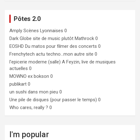
Pôtes 2.0
Amply
Scènes Lyonnaises 0
Dark Globe
site de music plutôt Mathrock 0
EOSHD
Du matos pour filmer des concerts 0
Frenchytech
actu techno…mon autre site 0
l'epicerie moderne (salle)
A Feyzin, live de musiques
actuelles 0
MOWNO ex bokson
0
publikart
0
un sushi dans mon pieu
0
Une pile de disques (pour passer le temps)
0
Who cares, really ?
0
I'm popular