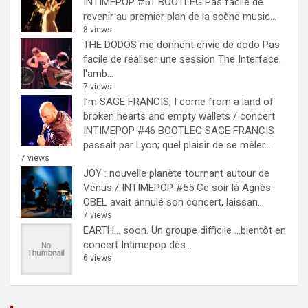
INTIMEPOP #51 BOOTLEG
Pas facile de
revenir au premier plan de la scène music...
8 views
THE DODOS me donnent envie de dodo
Pas
facile de réaliser une session The Interface,
l'amb...
7 views
I’m SAGE FRANCIS, I come from a land of
broken hearts and empty wallets / concert
INTIMEPOP #46 BOOTLEG
SAGE FRANCIS
passait par Lyon; quel plaisir de se mêler...
7 views
JOY : nouvelle planète tournant autour de
Venus / INTIMEPOP #55
Ce soir là Agnès
OBEL avait annulé son concert, laissan...
7 views
EARTH… soon.
Un groupe difficile ...bientôt en
concert Intimepop dès...
6 views