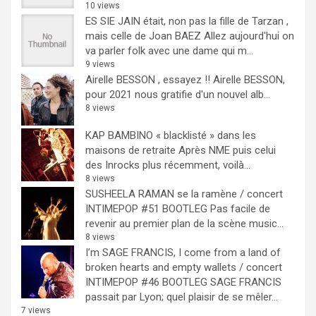
10 views
ES SIE JAIN était, non pas la fille de Tarzan ,
mais celle de Joan BAEZ
Allez aujourd'hui on
va parler folk avec une dame qui m...
9 views
Airelle BESSON , essayez !!
Airelle BESSON,
pour 2021 nous gratifie d'un nouvel alb...
8 views
KAP BAMBINO « blacklisté » dans les
maisons de retraite
Après NME puis celui
des Inrocks plus récemment, voilà...
8 views
SUSHEELA RAMAN se la ramène / concert
INTIMEPOP #51 BOOTLEG
Pas facile de
revenir au premier plan de la scène music...
8 views
I’m SAGE FRANCIS, I come from a land of
broken hearts and empty wallets / concert
INTIMEPOP #46 BOOTLEG
SAGE FRANCIS
passait par Lyon; quel plaisir de se mêler...
7 views