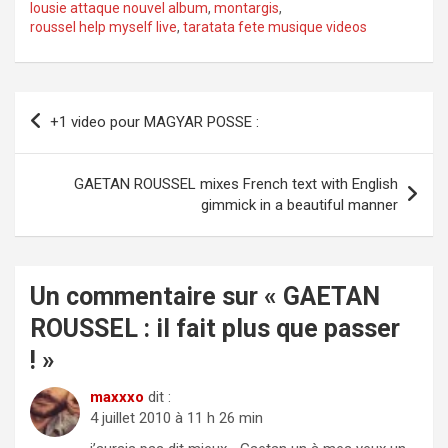
lousie attaque nouvel album
,
montargis
,
V
roussel help myself live
,
taratata fete musique videos
i
Navigation
d
+1 video pour MAGYAR POSSE :
de
e
l’article
GAETAN ROUSSEL mixes French text with English
o
gimmick in a beautiful manner
Un commentaire sur «
GAETAN
ROUSSEL : il fait plus que passer
!
»
maxxxo
dit :
4 juillet 2010 à 11 h 26 min