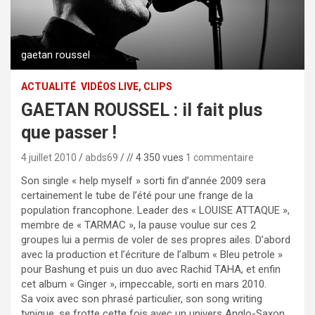
gaetan roussel
ACTUALITÉ
VIDÉOS LIVE, CLIPS
GAETAN ROUSSEL : il fait plus
que passer !
4 juillet 2010
abds69
// 4 350 vues
1 commentaire
Son single « help myself » sorti fin d’année 2009 sera
certainement le tube de l’été pour une frange de la
population francophone. Leader des « LOUISE ATTAQUE »,
membre de « TARMAC », la pause voulue sur ces 2
groupes lui a permis de voler de ses propres ailes. D’abord
avec la production et l’écriture de l’album « Bleu petrole »
pour Bashung et puis un duo avec Rachid TAHA, et enfin
cet album « Ginger », impeccable, sorti en mars 2010.
Sa voix avec son phrasé particulier, son song writing
typique, se frotte cette fois avec un univers Anglo-Saxon