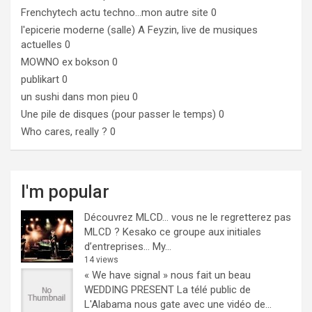
Frenchytech
actu techno…mon autre site 0
l'epicerie moderne (salle)
A Feyzin, live de musiques
actuelles 0
MOWNO ex bokson
0
publikart
0
un sushi dans mon pieu
0
Une pile de disques (pour passer le temps)
0
Who cares, really ?
0
I'm popular
Découvrez MLCD… vous ne le regretterez pas
MLCD ? Kesako ce groupe aux initiales
d’entreprises… My...
14 views
« We have signal » nous fait un beau
WEDDING PRESENT
La télé public de
L'Alabama nous gate avec une vidéo de...