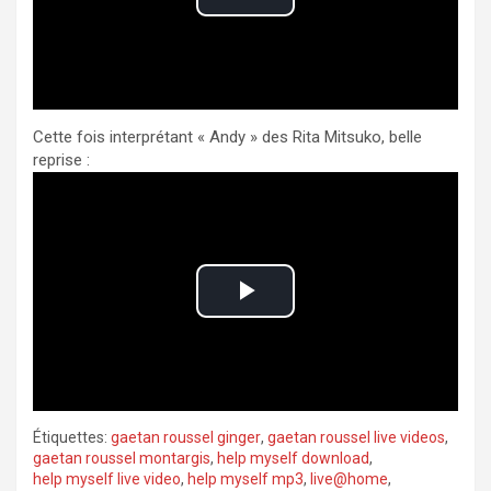
d
P
e
l
o
a
Cette fois interprétant « Andy » des Rita Mitsuko, belle
y
reprise :
V
i
d
P
e
l
o
a
Étiquettes:
gaetan roussel ginger
,
gaetan roussel live videos
,
y
gaetan roussel montargis
,
help myself download
,
help myself live video
,
help myself mp3
,
live@home
,