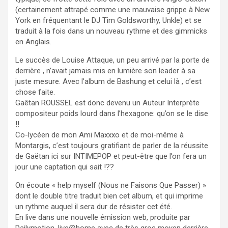
(certainement attrapé comme une mauvaise grippe à New
York en fréquentant le DJ Tim Goldsworthy, Unkle) et se
traduit à la fois dans un nouveau rythme et des gimmicks
en Anglais.
Le succès de Louise Attaque, un peu arrivé par la porte de
derrière , n’avait jamais mis en lumière son leader à sa
juste mesure. Avec l’album de Bashung et celui là , c’est
chose faite.
Gaêtan ROUSSEL est donc devenu un Auteur Interprète
compositeur poids lourd dans l’hexagone: qu’on se le dise
!!
Co-lycéen de mon Ami Maxxxo et de moi-même à
Montargis, c’est toujours gratifiant de parler de la réussite
de Gaëtan ici sur INTIMEPOP et peut-être que l’on fera un
jour une captation qui sait !??
On écoute « help myself (Nous ne Faisons Que Passer) »
dont le double titre traduit bien cet album, et qui imprime
un rythme auquel il sera dur de résister cet été.
En live dans une nouvelle émission web, produite par
Dailymotion, live@home avec de très gros moyen derrière