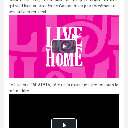
qui sied bien au succès de Gaetan mais pas forcément à
son univers musical.
P
l
a
En Live sur TARATATA, fête de la musique avec toujours le
y
même titre :
V
i