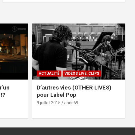
ACTUALITÉ
VIDÉOS LIVE, CLIPS
u’un
D’autres vies (OTHER LIVES)
!?
pour Label Pop
9 juillet 2015
abds69