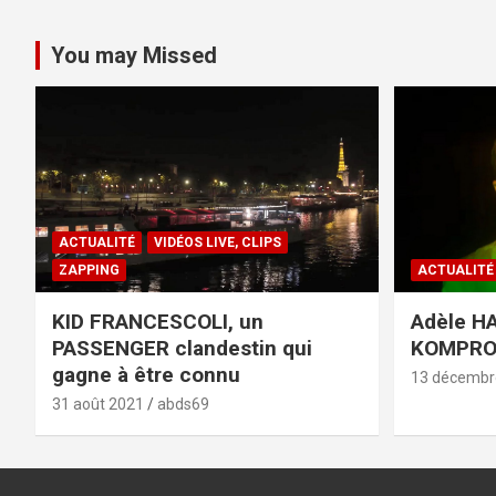
You may Missed
ACTUALITÉ
VIDÉOS LIVE, CLIPS
ZAPPING
ACTUALITÉ
KID FRANCESCOLI, un
Adèle HA
PASSENGER clandestin qui
KOMPR
gagne à être connu
13 décembr
31 août 2021
abds69