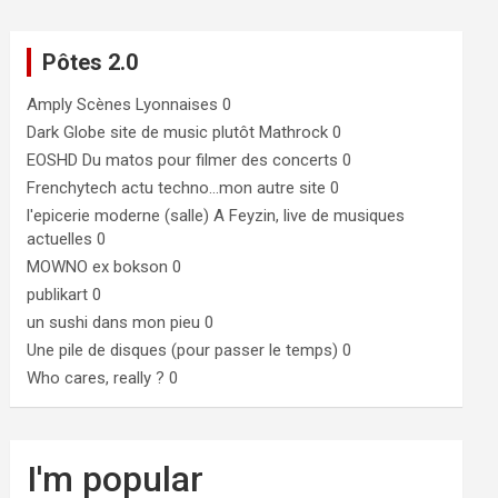
Pôtes 2.0
Amply
Scènes Lyonnaises 0
Dark Globe
site de music plutôt Mathrock 0
EOSHD
Du matos pour filmer des concerts 0
Frenchytech
actu techno…mon autre site 0
l'epicerie moderne (salle)
A Feyzin, live de musiques
actuelles 0
MOWNO ex bokson
0
publikart
0
un sushi dans mon pieu
0
Une pile de disques (pour passer le temps)
0
Who cares, really ?
0
I'm popular