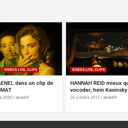
VIDÉOS LIVE, CLIPS
VIDÉOS LIVE, CLIPS
ENEL dans un clip de
HANNAH REID mieux q
OMAT
vocoder, hein Kavinsky 
e 2020
abds69
26 octobre 2015
abds69