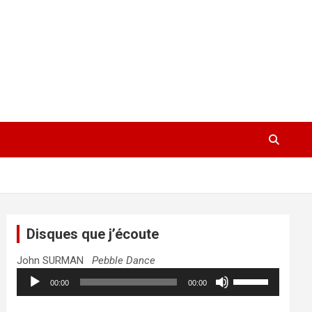
Disques que j’écoute
John SURMAN
Pebble Dance
Lecteur
Utilisez
00:00
00:00
audio
les
flèches