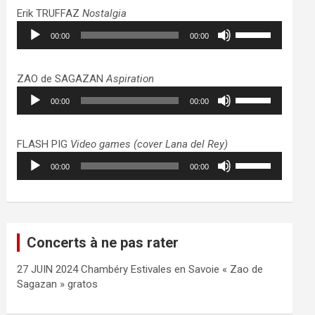
haut/bas
Erik TRUFFAZ
Nostalgia
pour
Lecteur
Utilisez
augmenter
00:00
00:00
audio
les
ou
flèches
diminuer
haut/bas
ZAO de SAGAZAN
Aspiration
le
pour
Lecteur
Utilisez
volume.
augmenter
00:00
00:00
audio
les
ou
flèches
diminuer
haut/bas
FLASH PIG
Video games (cover Lana del Rey)
le
pour
Lecteur
Utilisez
volume.
augmenter
00:00
00:00
audio
les
ou
flèches
diminuer
haut/bas
le
pour
volume.
augmenter
Concerts à ne pas rater
ou
diminuer
27 JUIN 2024 Chambéry Estivales en Savoie « Zao de
le
Sagazan » gratos
volume.