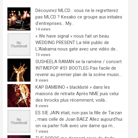
Découvrez MLCD… vous ne le regretterez
pas
MLCD ? Kesako ce groupe aux initiales
d’entreprises… My...
14 views
« We have signal » nous fait un beau
WEDDING PRESENT
La télé public de
L'Alabama nous gate avec une vidéo de...
10 views
SUSHEELA RAMAN se la ramène / concert
INTIMEPOP #51 BOOTLEG
Pas facile de
revenir au premier plan de la scène music...
8 views
KAP BAMBINO « blacklisté » dans les
maisons de retraite
Après NME puis celui
des Inrocks plus récemment, voilà...
8 views
ES SIE JAIN était, non pas la fille de Tarzan
, mais celle de Joan BAEZ
Allez aujourd'hui
on va parler folk avec une dame qui m...
7 views