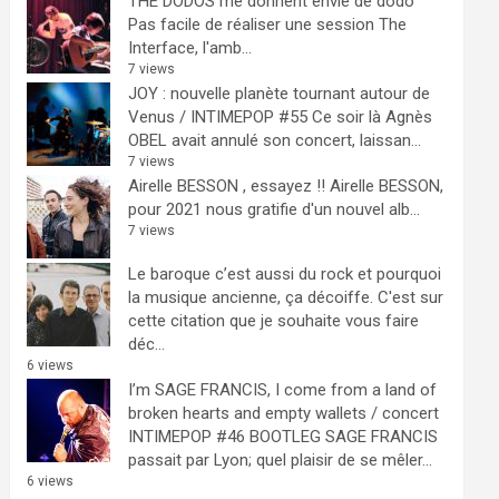
THE DODOS me donnent envie de dodo
Pas facile de réaliser une session The
Interface, l'amb...
7 views
JOY : nouvelle planète tournant autour de
Venus / INTIMEPOP #55
Ce soir là Agnès
OBEL avait annulé son concert, laissan...
7 views
Airelle BESSON , essayez !!
Airelle BESSON,
pour 2021 nous gratifie d'un nouvel alb...
7 views
Le baroque c’est aussi du rock et pourquoi
la musique ancienne, ça décoiffe.
C'est sur
cette citation que je souhaite vous faire
déc...
6 views
I’m SAGE FRANCIS, I come from a land of
broken hearts and empty wallets / concert
INTIMEPOP #46 BOOTLEG
SAGE FRANCIS
passait par Lyon; quel plaisir de se mêler...
6 views