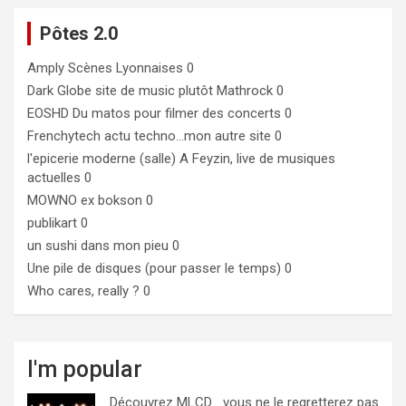
Pôtes 2.0
Amply
Scènes Lyonnaises 0
Dark Globe
site de music plutôt Mathrock 0
EOSHD
Du matos pour filmer des concerts 0
Frenchytech
actu techno…mon autre site 0
l'epicerie moderne (salle)
A Feyzin, live de musiques
actuelles 0
MOWNO ex bokson
0
publikart
0
un sushi dans mon pieu
0
Une pile de disques (pour passer le temps)
0
Who cares, really ?
0
I'm popular
Découvrez MLCD… vous ne le regretterez pas