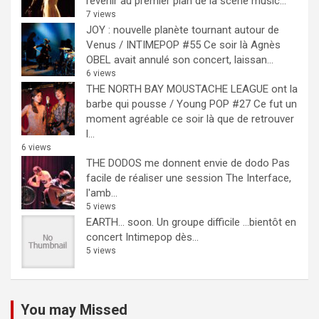
revenir au premier plan de la scène music...
7 views
JOY : nouvelle planète tournant autour de
Venus / INTIMEPOP #55
Ce soir là Agnès
OBEL avait annulé son concert, laissan...
6 views
THE NORTH BAY MOUSTACHE LEAGUE ont la
barbe qui pousse / Young POP #27
Ce fut un
moment agréable ce soir là que de retrouver
l...
6 views
THE DODOS me donnent envie de dodo
Pas
facile de réaliser une session The Interface,
l'amb...
5 views
EARTH… soon.
Un groupe difficile ...bientôt en
concert Intimepop dès...
5 views
You may Missed