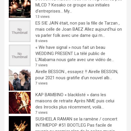
MLCD ? Kesako ce groupe aux initiales
d’entreprises… My...
13 views
ES SIE JAIN était, non pas la fille de Tarzan ,
mais celle de Joan BAEZ
Allez aujourd'hui on
va parler folk avec une dame qui m...
8 views
« We have signal » nous fait un beau
WEDDING PRESENT
La télé public de
L'Alabama nous gate avec une vidéo de...
7 views
Airelle BESSON , essayez !!
Airelle BESSON,
pour 2021 nous gratifie d'un nouvel alb...
7 views
KAP BAMBINO « blacklisté » dans les
maisons de retraite
Après NME puis celui
des Inrocks plus récemment, voilà...
7 views
SUSHEELA RAMAN se la ramène / concert
INTIMEPOP #51 BOOTLEG
Pas facile de