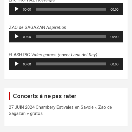
Lecteur
00:00
00:00
audio
ZAO de SAGAZAN
Aspiration
Lecteur
00:00
00:00
audio
FLASH PIG
Video games (cover Lana del Rey)
Lecteur
00:00
00:00
audio
Concerts à ne pas rater
27 JUIN 2024 Chambéry Estivales en Savoie « Zao de
Sagazan » gratos