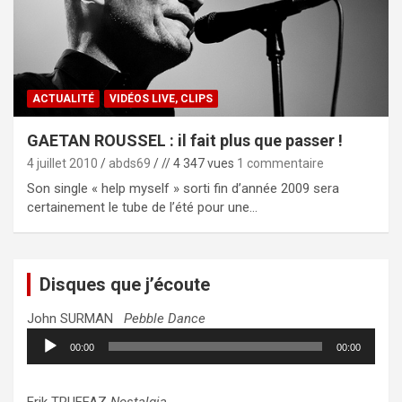
ACTUALITÉ
VIDÉOS LIVE, CLIPS
GAETAN ROUSSEL : il fait plus que passer !
4 juillet 2010
abds69
// 4 347 vues
1 commentaire
Son single « help myself » sorti fin d’année 2009 sera
certainement le tube de l’été pour une…
Disques que j’écoute
John SURMAN
Pebble Dance
Lecteur
00:00
00:00
audio
Erik TRUFFAZ
Nostalgia