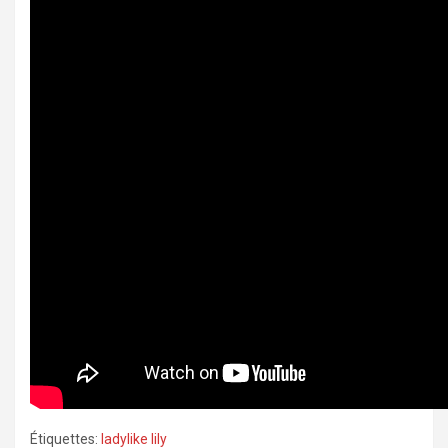
Étiquettes:
ladylike lily