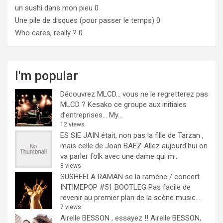
un sushi dans mon pieu
0
Une pile de disques (pour passer le temps)
0
Who cares, really ?
0
I'm popular
Découvrez MLCD… vous ne le regretterez pas
MLCD ? Kesako ce groupe aux initiales
d’entreprises… My...
12 views
ES SIE JAIN était, non pas la fille de Tarzan ,
mais celle de Joan BAEZ
Allez aujourd'hui on
va parler folk avec une dame qui m...
8 views
SUSHEELA RAMAN se la ramène / concert
INTIMEPOP #51 BOOTLEG
Pas facile de
revenir au premier plan de la scène music...
7 views
Airelle BESSON , essayez !!
Airelle BESSON,