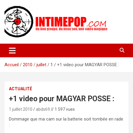
Aller
au
contenu
Un blog avec des sessions live filmées de concerts de musiques
intimepop.com
actuelles pop rock, post-rock, indé sur Lyon. rock pop concert
lyon
Accueil
2010
juillet
1
+1 video pour MAGYAR POSSE :
ACTUALITÉ
+1 video pour MAGYAR POSSE :
1 juillet 2010
abds69
// 1 597 vues
Dommage que ma cam sur la batterie soit tombée en rade
: