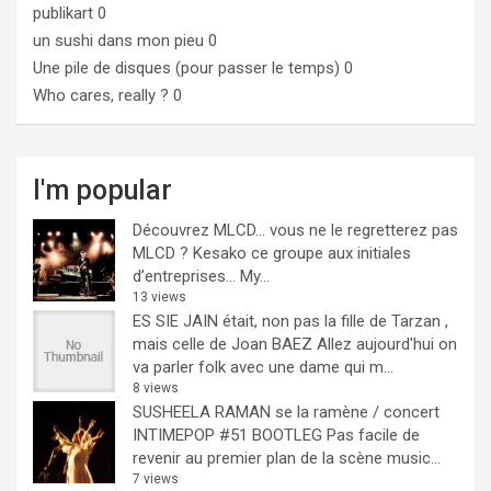
publikart
0
un sushi dans mon pieu
0
Une pile de disques (pour passer le temps)
0
Who cares, really ?
0
I'm popular
Découvrez MLCD… vous ne le regretterez pas
MLCD ? Kesako ce groupe aux initiales
d’entreprises… My...
13 views
ES SIE JAIN était, non pas la fille de Tarzan ,
mais celle de Joan BAEZ
Allez aujourd'hui on
va parler folk avec une dame qui m...
8 views
SUSHEELA RAMAN se la ramène / concert
INTIMEPOP #51 BOOTLEG
Pas facile de
revenir au premier plan de la scène music...
7 views