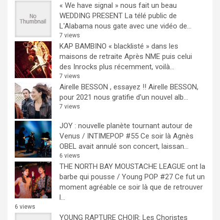
« We have signal » nous fait un beau
WEDDING PRESENT
La télé public de
L'Alabama nous gate avec une vidéo de...
7 views
KAP BAMBINO « blacklisté » dans les
maisons de retraite
Après NME puis celui
des Inrocks plus récemment, voilà...
7 views
Airelle BESSON , essayez !!
Airelle BESSON,
pour 2021 nous gratifie d'un nouvel alb...
7 views
JOY : nouvelle planète tournant autour de
Venus / INTIMEPOP #55
Ce soir là Agnès
OBEL avait annulé son concert, laissan...
6 views
THE NORTH BAY MOUSTACHE LEAGUE ont la
barbe qui pousse / Young POP #27
Ce fut un
moment agréable ce soir là que de retrouver
l...
6 views
YOUNG RAPTURE CHOIR: Les Choristes