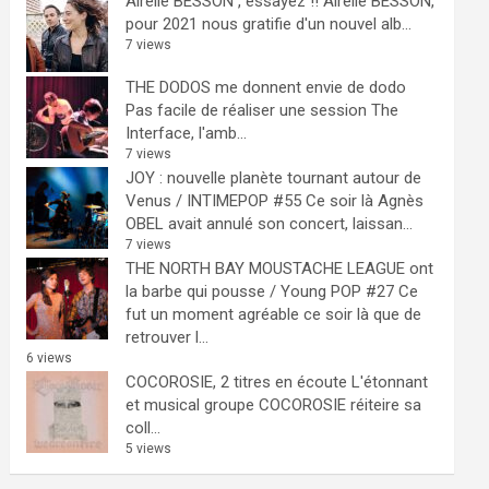
Airelle BESSON , essayez !!
Airelle BESSON,
pour 2021 nous gratifie d'un nouvel alb...
7 views
THE DODOS me donnent envie de dodo
Pas facile de réaliser une session The
Interface, l'amb...
7 views
JOY : nouvelle planète tournant autour de
Venus / INTIMEPOP #55
Ce soir là Agnès
OBEL avait annulé son concert, laissan...
7 views
THE NORTH BAY MOUSTACHE LEAGUE ont
la barbe qui pousse / Young POP #27
Ce
fut un moment agréable ce soir là que de
retrouver l...
6 views
COCOROSIE, 2 titres en écoute
L'étonnant
et musical groupe COCOROSIE réiteire sa
coll...
5 views