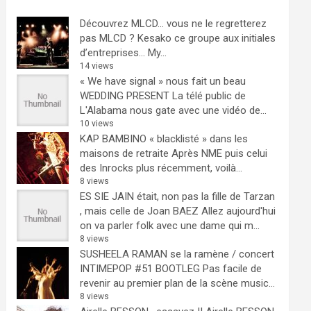
Découvrez MLCD… vous ne le regretterez
pas
MLCD ? Kesako ce groupe aux initiales
d’entreprises… My...
14 views
« We have signal » nous fait un beau
WEDDING PRESENT
La télé public de
L'Alabama nous gate avec une vidéo de...
10 views
KAP BAMBINO « blacklisté » dans les
maisons de retraite
Après NME puis celui
des Inrocks plus récemment, voilà...
8 views
ES SIE JAIN était, non pas la fille de Tarzan
, mais celle de Joan BAEZ
Allez aujourd'hui
on va parler folk avec une dame qui m...
8 views
SUSHEELA RAMAN se la ramène / concert
INTIMEPOP #51 BOOTLEG
Pas facile de
revenir au premier plan de la scène music...
8 views