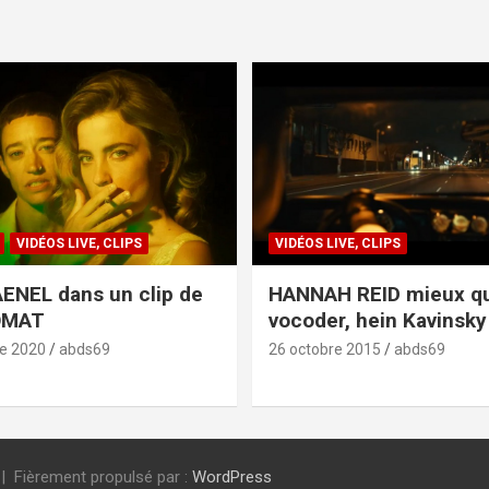
VIDÉOS LIVE, CLIPS
VIDÉOS LIVE, CLIPS
ENEL dans un clip de
HANNAH REID mieux q
OMAT
vocoder, hein Kavinsky 
e 2020
abds69
26 octobre 2015
abds69
Fièrement propulsé par :
WordPress