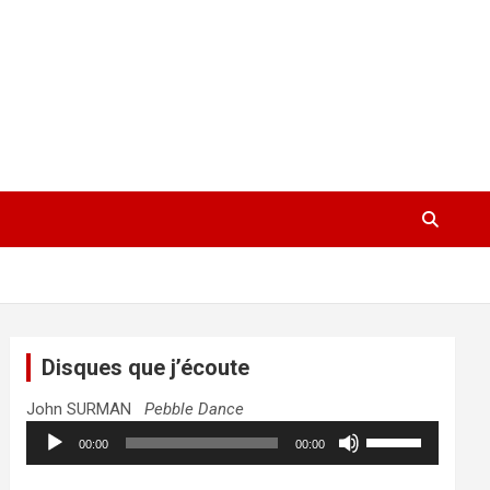
Disques que j’écoute
John SURMAN
Pebble Dance
Lecteur
Utilisez
00:00
00:00
audio
les
flèches