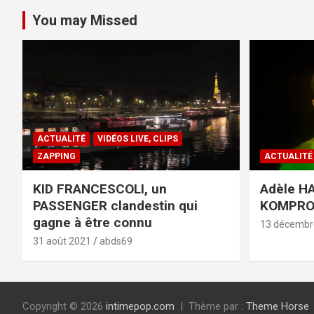
You may Missed
ACTUALITÉ
VIDÉOS LIVE, CLIPS
ZAPPING
ACTUALITÉ
KID FRANCESCOLI, un
Adèle HA
PASSENGER clandestin qui
KOMPR
gagne à être connu
13 décembr
31 août 2021
abds69
Copyright © 2026
intimepop.com
Thème par :
Theme Horse