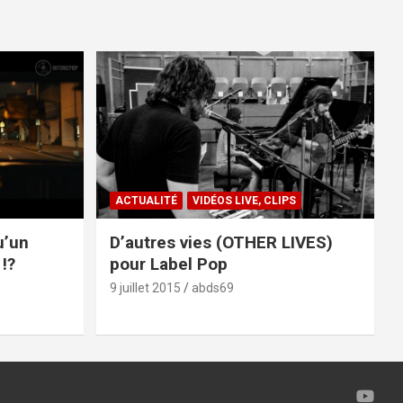
ACTUALITÉ
VIDÉOS LIVE, CLIPS
u’un
D’autres vies (OTHER LIVES)
!?
pour Label Pop
9 juillet 2015
abds69