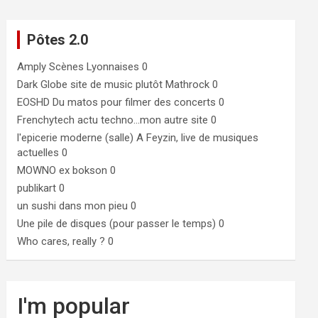
Pôtes 2.0
Amply
Scènes Lyonnaises 0
Dark Globe
site de music plutôt Mathrock 0
EOSHD
Du matos pour filmer des concerts 0
Frenchytech
actu techno…mon autre site 0
l'epicerie moderne (salle)
A Feyzin, live de musiques
actuelles 0
MOWNO ex bokson
0
publikart
0
un sushi dans mon pieu
0
Une pile de disques (pour passer le temps)
0
Who cares, really ?
0
I'm popular