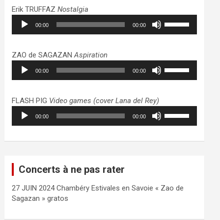
haut/bas
Erik TRUFFAZ
Nostalgia
pour
Lecteur
Utilisez
augmenter
00:00
00:00
audio
les
ou
flèches
diminuer
haut/bas
ZAO de SAGAZAN
Aspiration
le
pour
Lecteur
Utilisez
volume.
augmenter
00:00
00:00
audio
les
ou
flèches
diminuer
haut/bas
FLASH PIG
Video games (cover Lana del Rey)
le
pour
Lecteur
Utilisez
volume.
augmenter
00:00
00:00
audio
les
ou
flèches
diminuer
haut/bas
le
pour
volume.
augmenter
Concerts à ne pas rater
ou
diminuer
27 JUIN 2024 Chambéry Estivales en Savoie « Zao de
le
Sagazan » gratos
volume.