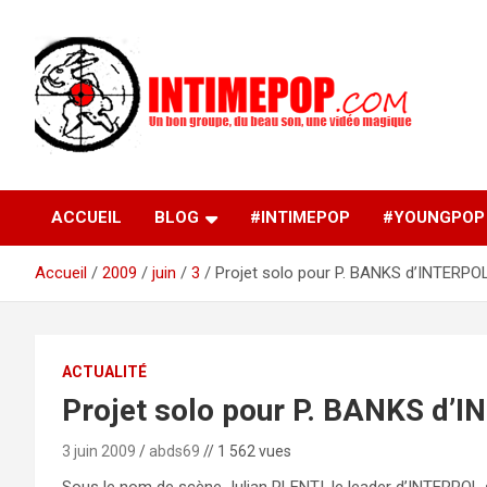
Aller
au
contenu
Un blog avec des sessions live filmées de concerts de
intimepop.com
musiques actuelles pop rock, post-rock, indé sur Lyon. rock po
concert lyon
ACCUEIL
BLOG
#INTIMEPOP
#YOUNGPOP
Accueil
2009
juin
3
Projet solo pour P. BANKS d’INTERPO
ACTUALITÉ
Projet solo pour P. BANKS d’
3 juin 2009
abds69
// 1 562 vues