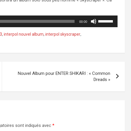
 sortira un album solo sous peu nommé « Skyscraper ». Ca
Utilisez
00:00
les
flèches
p3
,
interpol nouvel album
,
interpol skyscraper
,
haut/bas
pour
augmenter
ou
diminuer
le
Nouvel Album pour ENTER SHIKARI : « Common
volume.
Dreads »
atoires sont indiqués avec
*