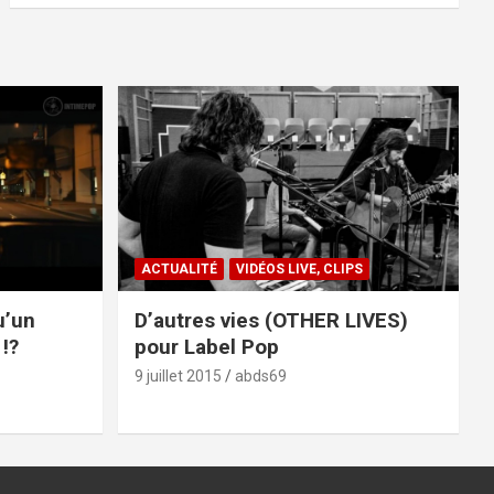
ACTUALITÉ
VIDÉOS LIVE, CLIPS
u’un
D’autres vies (OTHER LIVES)
!?
pour Label Pop
9 juillet 2015
abds69