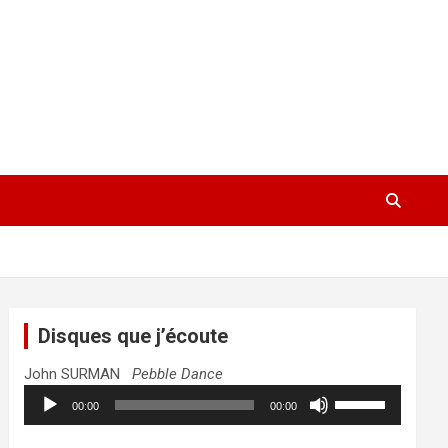
Disques que j’écoute
John SURMAN
Pebble Dance
Lecteur
Utilisez
00:00
00:00
audio
les
flèches