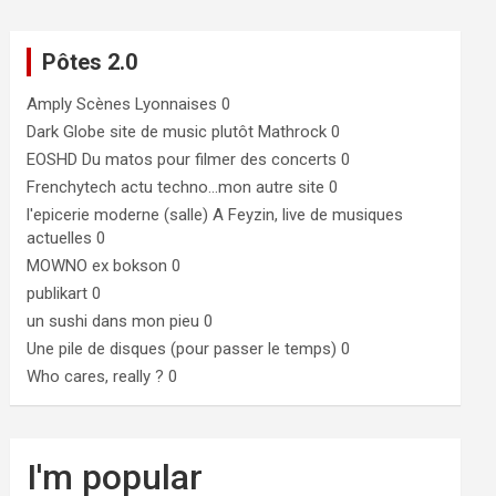
Pôtes 2.0
Amply
Scènes Lyonnaises 0
Dark Globe
site de music plutôt Mathrock 0
EOSHD
Du matos pour filmer des concerts 0
Frenchytech
actu techno…mon autre site 0
l'epicerie moderne (salle)
A Feyzin, live de musiques
actuelles 0
MOWNO ex bokson
0
publikart
0
un sushi dans mon pieu
0
Une pile de disques (pour passer le temps)
0
Who cares, really ?
0
I'm popular