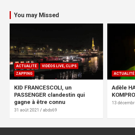
You may Missed
ACTUALITÉ
VIDÉOS LIVE, CLIPS
ZAPPING
ACTUALITÉ
KID FRANCESCOLI, un
Adèle HA
PASSENGER clandestin qui
KOMPR
gagne à être connu
13 décembr
31 août 2021
abds69