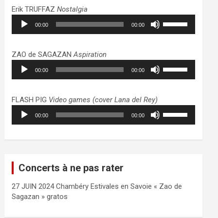
haut/bas
Erik TRUFFAZ
Nostalgia
pour
Lecteur
Utilisez
augmenter
00:00
00:00
audio
les
ou
flèches
diminuer
haut/bas
ZAO de SAGAZAN
Aspiration
le
pour
Lecteur
Utilisez
volume.
augmenter
00:00
00:00
audio
les
ou
flèches
diminuer
haut/bas
FLASH PIG
Video games (cover Lana del Rey)
le
pour
Lecteur
Utilisez
volume.
augmenter
00:00
00:00
audio
les
ou
flèches
diminuer
haut/bas
le
pour
volume.
augmenter
Concerts à ne pas rater
ou
diminuer
27 JUIN 2024 Chambéry Estivales en Savoie « Zao de
le
Sagazan » gratos
volume.