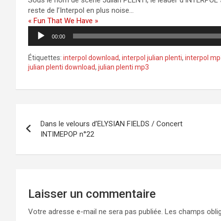
Sous le nom de scène Julian PLENTI, le leader d’INTERPOL
reste de l’Interpol en plus noise…
« Fun That We Have »
Lecteur
00:00
audio
Étiquettes:
interpol download
,
interpol julian plenti
,
interpol m
julian plenti download
,
julian plenti mp3
Navigation
Dans le velours d’ELYSIAN FIELDS / Concert
de
INTIMEPOP n°22
l’article
Laisser un commentaire
Votre adresse e-mail ne sera pas publiée.
Les champs oblig