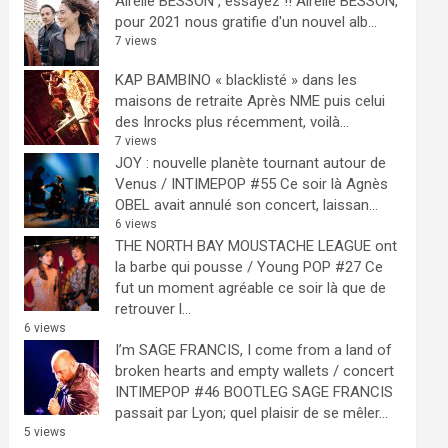
Airelle BESSON , essayez !!
Airelle BESSON,
pour 2021 nous gratifie d'un nouvel alb...
7 views
KAP BAMBINO « blacklisté » dans les
maisons de retraite
Après NME puis celui
des Inrocks plus récemment, voilà...
7 views
JOY : nouvelle planète tournant autour de
Venus / INTIMEPOP #55
Ce soir là Agnès
OBEL avait annulé son concert, laissan...
6 views
THE NORTH BAY MOUSTACHE LEAGUE ont
la barbe qui pousse / Young POP #27
Ce
fut un moment agréable ce soir là que de
retrouver l...
6 views
I’m SAGE FRANCIS, I come from a land of
broken hearts and empty wallets / concert
INTIMEPOP #46 BOOTLEG
SAGE FRANCIS
passait par Lyon; quel plaisir de se mêler...
5 views