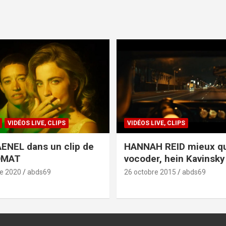
VIDÉOS LIVE, CLIPS
VIDÉOS LIVE, CLIPS
ENEL dans un clip de
HANNAH REID mieux q
OMAT
vocoder, hein Kavinsky 
e 2020
abds69
26 octobre 2015
abds69