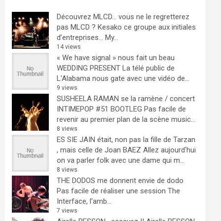
Découvrez MLCD… vous ne le regretterez
pas
MLCD ? Kesako ce groupe aux initiales
d’entreprises… My...
14 views
« We have signal » nous fait un beau
WEDDING PRESENT
La télé public de
L'Alabama nous gate avec une vidéo de...
9 views
SUSHEELA RAMAN se la ramène / concert
INTIMEPOP #51 BOOTLEG
Pas facile de
revenir au premier plan de la scène music...
8 views
ES SIE JAIN était, non pas la fille de Tarzan
, mais celle de Joan BAEZ
Allez aujourd'hui
on va parler folk avec une dame qui m...
8 views
THE DODOS me donnent envie de dodo
Pas facile de réaliser une session The
Interface, l'amb...
7 views