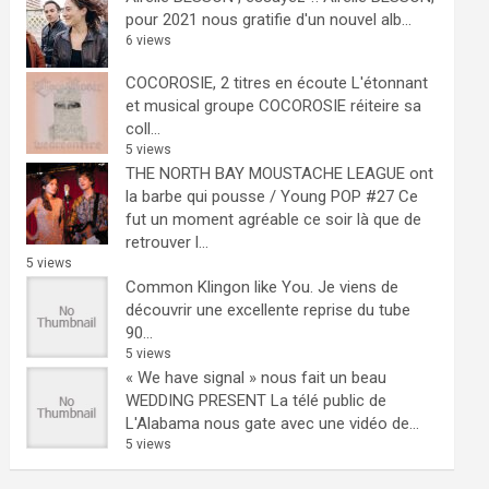
pour 2021 nous gratifie d'un nouvel alb...
6 views
COCOROSIE, 2 titres en écoute
L'étonnant
et musical groupe COCOROSIE réiteire sa
coll...
5 views
THE NORTH BAY MOUSTACHE LEAGUE ont
la barbe qui pousse / Young POP #27
Ce
fut un moment agréable ce soir là que de
retrouver l...
5 views
Common Klingon like You.
Je viens de
découvrir une excellente reprise du tube
90...
5 views
« We have signal » nous fait un beau
WEDDING PRESENT
La télé public de
L'Alabama nous gate avec une vidéo de...
5 views