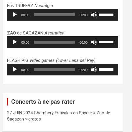
haut/bas
Erik TRUFFAZ
Nostalgia
pour
Lecteur
Utilisez
augmenter
00:00
00:00
audio
les
ou
flèches
diminuer
haut/bas
ZAO de SAGAZAN
Aspiration
le
pour
Lecteur
Utilisez
volume.
augmenter
00:00
00:00
audio
les
ou
flèches
diminuer
haut/bas
FLASH PIG
Video games (cover Lana del Rey)
le
pour
Lecteur
Utilisez
volume.
augmenter
00:00
00:00
audio
les
ou
flèches
diminuer
haut/bas
le
pour
volume.
augmenter
Concerts à ne pas rater
ou
diminuer
27 JUIN 2024 Chambéry Estivales en Savoie « Zao de
le
Sagazan » gratos
volume.