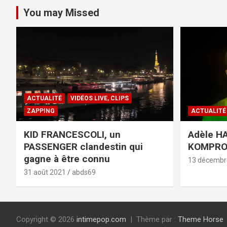
You may Missed
ACTUALITÉ
VIDÉOS LIVE, CLIPS
ZAPPING
ACTUALITÉ
KID FRANCESCOLI, un
Adèle HA
PASSENGER clandestin qui
KOMPR
gagne à être connu
13 décembr
31 août 2021
abds69
Copyright © 2026
intimepop.com
Thème par :
Theme Horse