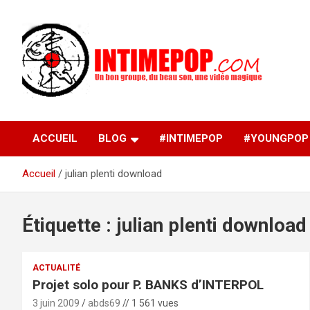
Aller
au
contenu
Un blog avec des sessions live filmées de concerts de
intimepop.com
musiques actuelles pop rock, post-rock, indé sur Lyon. rock po
concert lyon
ACCUEIL
BLOG
#INTIMEPOP
#YOUNGPOP
Accueil
julian plenti download
Étiquette :
julian plenti download
ACTUALITÉ
Projet solo pour P. BANKS d’INTERPOL
3 juin 2009
abds69
// 1 561 vues