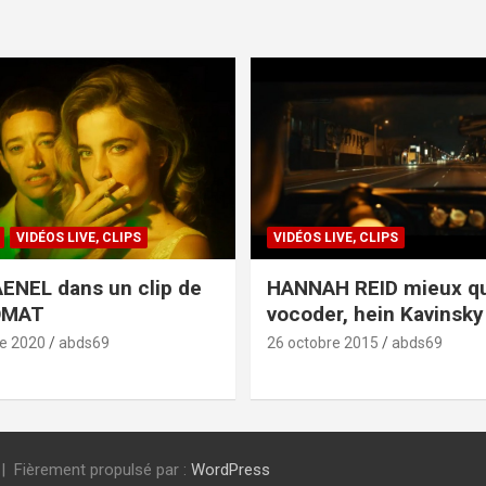
VIDÉOS LIVE, CLIPS
VIDÉOS LIVE, CLIPS
ENEL dans un clip de
HANNAH REID mieux q
OMAT
vocoder, hein Kavinsky 
e 2020
abds69
26 octobre 2015
abds69
Fièrement propulsé par :
WordPress