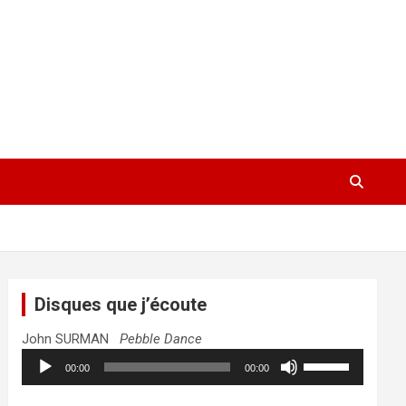
Disques que j’écoute
John SURMAN
Pebble Dance
Lecteur
Utilisez
00:00
00:00
audio
les
flèches