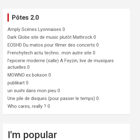
Pôtes 2.0
Amply
Scènes Lyonnaises 0
Dark Globe
site de music plutôt Mathrock 0
EOSHD
Du matos pour filmer des concerts 0
Frenchytech
actu techno…mon autre site 0
l'epicerie moderne (salle)
A Feyzin, live de musiques
actuelles 0
MOWNO ex bokson
0
publikart
0
un sushi dans mon pieu
0
Une pile de disques (pour passer le temps)
0
Who cares, really ?
0
I'm popular