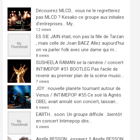
Découvrez MLCD… vous ne le regretterez
pas
MLCD ? Kesako ce groupe aux initiales
d’entreprises… My...
12 views
ES SIE JAIN était, non pas la fille de Tarzan
, mais celle de Joan BAEZ
Allez aujourd'hui
on va parler folk avec une dame qui m...
8 views
SUSHEELA RAMAN se la ramène / concert
INTIMEPOP #51 BOOTLEG
Pas facile de
revenir au premier plan de la scène music...
7 views
JOY : nouvelle planète tournant autour de
Venus / INTIMEPOP #55
Ce soir là Agnès
OBEL avait annulé son concert, laissan...
6 views
EARTH… soon.
Un groupe difficile ...bientôt
en concert Intimepop dès...
6 views
Airelle BESSON , essayez !!
Airelle BESSON,