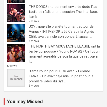
THE DODOS me donnent envie de dodo
Pas
facile de réaliser une session The Interface,
l'amb...
7 views
JOY : nouvelle planète tournant autour de
Venus / INTIMEPOP #55
Ce soir là Agnès
OBEL avait annulé son concert, laissan...
6 views
THE NORTH BAY MOUSTACHE LEAGUE ont la
barbe qui pousse / Young POP #27
Ce fut un
moment agréable ce soir là que de retrouver
l...
6 views
3ième round pour BECK avec « Femme
Fatale »
On avait déjà mis un post pour la
première vidéo du Sys...
5 views
You may Missed