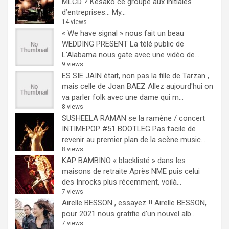
MLCD ? Kesako ce groupe aux initiales
d’entreprises… My...
14 views
« We have signal » nous fait un beau
WEDDING PRESENT
La télé public de
L'Alabama nous gate avec une vidéo de...
9 views
ES SIE JAIN était, non pas la fille de Tarzan ,
mais celle de Joan BAEZ
Allez aujourd'hui on
va parler folk avec une dame qui m...
8 views
SUSHEELA RAMAN se la ramène / concert
INTIMEPOP #51 BOOTLEG
Pas facile de
revenir au premier plan de la scène music...
8 views
KAP BAMBINO « blacklisté » dans les
maisons de retraite
Après NME puis celui
des Inrocks plus récemment, voilà...
7 views
Airelle BESSON , essayez !!
Airelle BESSON,
pour 2021 nous gratifie d'un nouvel alb...
7 views