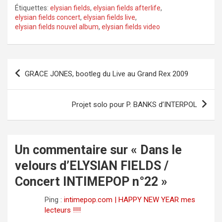
Étiquettes:
elysian fields
,
elysian fields afterlife
,
elysian fields concert
,
elysian fields live
,
elysian fields nouvel album
,
elysian fields video
Navigation
GRACE JONES, bootleg du Live au Grand Rex 2009
de
l’article
Projet solo pour P. BANKS d’INTERPOL
Un commentaire sur «
Dans le
velours d’ELYSIAN FIELDS /
Concert INTIMEPOP n°22
»
Ping :
intimepop.com | HAPPY NEW YEAR mes
lecteurs !!!!