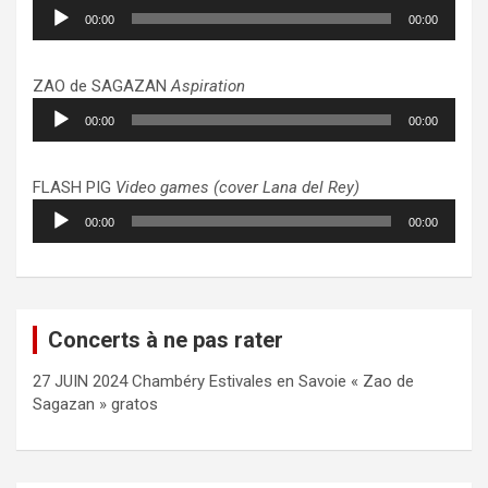
Lecteur
00:00
00:00
audio
ZAO de SAGAZAN
Aspiration
Lecteur
00:00
00:00
audio
FLASH PIG
Video games (cover Lana del Rey)
Lecteur
00:00
00:00
audio
Concerts à ne pas rater
27 JUIN 2024 Chambéry Estivales en Savoie « Zao de
Sagazan » gratos