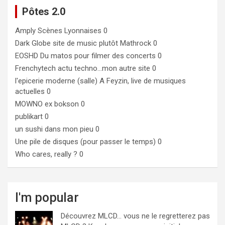
Pôtes 2.0
Amply
Scènes Lyonnaises 0
Dark Globe
site de music plutôt Mathrock 0
EOSHD
Du matos pour filmer des concerts 0
Frenchytech
actu techno…mon autre site 0
l'epicerie moderne (salle)
A Feyzin, live de musiques
actuelles 0
MOWNO ex bokson
0
publikart
0
un sushi dans mon pieu
0
Une pile de disques (pour passer le temps)
0
Who cares, really ?
0
I'm popular
Découvrez MLCD… vous ne le regretterez pas