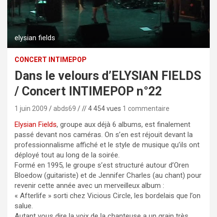
elysian fields
CONCERT INTIMEPOP
Dans le velours d’ELYSIAN FIELDS
/ Concert INTIMEPOP n°22
1 juin 2009
abds69
// 4 454 vues
1 commentaire
Elysian Fields
, groupe aux déjà 6 albums, est finalement
passé devant nos caméras. On s’en est réjouit devant la
professionnalisme affiché et le style de musique qu’ils ont
déployé tout au long de la soirée.
Formé en 1995, le groupe s’est structuré autour d’Oren
Bloedow (guitariste) et de Jennifer Charles (au chant) pour
revenir cette année avec un merveilleux album :
« Afterlife » sorti chez Vicious Circle, les bordelais que l’on
salue.
Autant vous dire la voix de la chanteuse a un grain très