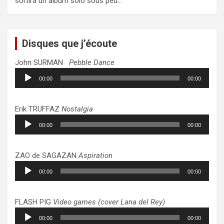
sortira un album solo sous peu…
Disques que j’écoute
John SURMAN
Pebble Dance
Lecteur
00:00
00:00
audio
Erik TRUFFAZ
Nostalgia
Lecteur
00:00
00:00
audio
ZAO de SAGAZAN
Aspiration
Lecteur
00:00
00:00
audio
FLASH PIG
Video games (cover Lana del Rey)
Lecteur
00:00
00:00
audio