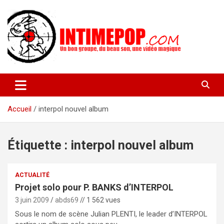
Aller
au
contenu
Un blog avec des sessions live filmées de concerts de musiques
intimepop.com
actuelles pop rock, post-rock, indé sur Lyon. rock pop concert
lyon
Accueil
interpol nouvel album
Étiquette :
interpol nouvel album
ACTUALITÉ
Projet solo pour P. BANKS d’INTERPOL
3 juin 2009
abds69
// 1 562 vues
Sous le nom de scène Julian PLENTI, le leader d’INTERPOL