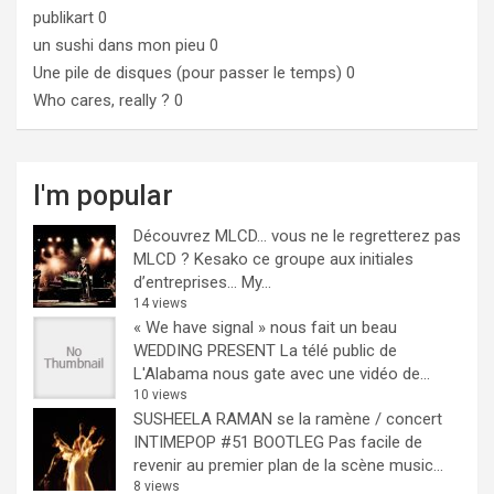
publikart
0
un sushi dans mon pieu
0
Une pile de disques (pour passer le temps)
0
Who cares, really ?
0
I'm popular
Découvrez MLCD… vous ne le regretterez pas
MLCD ? Kesako ce groupe aux initiales
d’entreprises… My...
14 views
« We have signal » nous fait un beau
WEDDING PRESENT
La télé public de
L'Alabama nous gate avec une vidéo de...
10 views
SUSHEELA RAMAN se la ramène / concert
INTIMEPOP #51 BOOTLEG
Pas facile de
revenir au premier plan de la scène music...
8 views