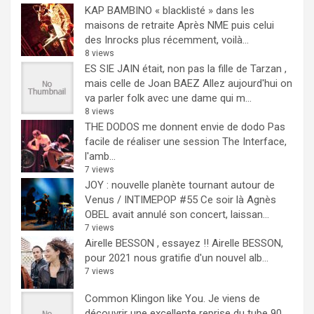
KAP BAMBINO « blacklisté » dans les
maisons de retraite
Après NME puis celui
des Inrocks plus récemment, voilà...
8 views
ES SIE JAIN était, non pas la fille de Tarzan ,
mais celle de Joan BAEZ
Allez aujourd'hui on
va parler folk avec une dame qui m...
8 views
THE DODOS me donnent envie de dodo
Pas
facile de réaliser une session The Interface,
l'amb...
7 views
JOY : nouvelle planète tournant autour de
Venus / INTIMEPOP #55
Ce soir là Agnès
OBEL avait annulé son concert, laissan...
7 views
Airelle BESSON , essayez !!
Airelle BESSON,
pour 2021 nous gratifie d'un nouvel alb...
7 views
Common Klingon like You.
Je viens de
découvrir une excellente reprise du tube 90...