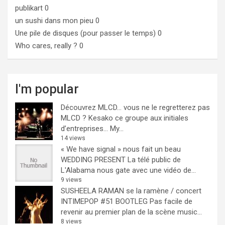
publikart
0
un sushi dans mon pieu
0
Une pile de disques (pour passer le temps)
0
Who cares, really ?
0
I'm popular
Découvrez MLCD… vous ne le regretterez pas
MLCD ? Kesako ce groupe aux initiales
d’entreprises… My...
14 views
« We have signal » nous fait un beau
WEDDING PRESENT
La télé public de
L'Alabama nous gate avec une vidéo de...
9 views
SUSHEELA RAMAN se la ramène / concert
INTIMEPOP #51 BOOTLEG
Pas facile de
revenir au premier plan de la scène music...
8 views