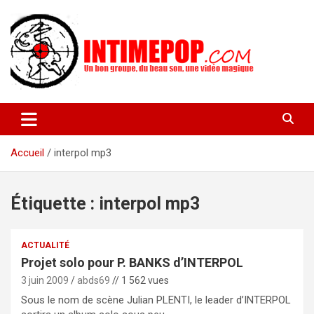
Aller
au
contenu
Un blog avec des sessions live filmées de concerts de musiques
intimepop.com
actuelles pop rock, post-rock, indé sur Lyon. rock pop concert
lyon
Accueil
interpol mp3
Étiquette :
interpol mp3
ACTUALITÉ
Projet solo pour P. BANKS d’INTERPOL
3 juin 2009
abds69
// 1 562 vues
Sous le nom de scène Julian PLENTI, le leader d’INTERPOL