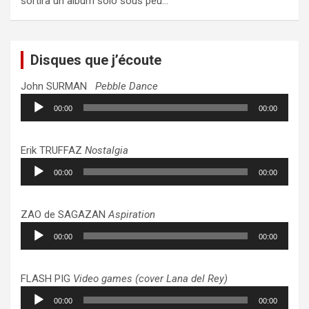
sortira un album solo sous peu…
Disques que j’écoute
John SURMAN
Pebble Dance
Lecteur
00:00
00:00
audio
Erik TRUFFAZ
Nostalgia
Lecteur
00:00
00:00
audio
ZAO de SAGAZAN
Aspiration
Lecteur
00:00
00:00
audio
FLASH PIG
Video games (cover Lana del Rey)
Lecteur
00:00
00:00
audio