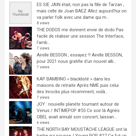
ES SIE JAIN était, non pas la fille de Tarzan ,
mais celle de Joan BAEZ
Allez aujourd'hui on
va parler folk avec une dame qui m...
8 views
THE DODOS me donnent envie de dodo
Pas
facile de réaliser une session The Interface,
l'amb...
7 views
Airelle BESSON , essayez !!
Airelle BESSON,
pour 2021 nous gratifie d'un nouvel alb...
7 views
KAP BAMBINO « blacklisté » dans les
maisons de retraite
Après NME puis celui
des Inrocks plus récemment, voilà...
7 views
JOY : nouvelle planète tournant autour de
Venus / INTIMEPOP #55
Ce soir là Agnès
OBEL avait annulé son concert, laissan...
6 views
THE NORTH BAY MOUSTACHE LEAGUE ont la
barbe qui pousse / Young POP #27
Ce fut un