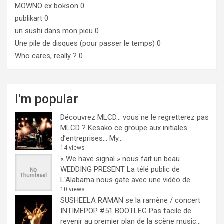
MOWNO ex bokson
0
publikart
0
un sushi dans mon pieu
0
Une pile de disques (pour passer le temps)
0
Who cares, really ?
0
I'm popular
Découvrez MLCD… vous ne le regretterez pas
MLCD ? Kesako ce groupe aux initiales
d’entreprises… My...
14 views
« We have signal » nous fait un beau
WEDDING PRESENT
La télé public de
L'Alabama nous gate avec une vidéo de...
10 views
SUSHEELA RAMAN se la ramène / concert
INTIMEPOP #51 BOOTLEG
Pas facile de
revenir au premier plan de la scène music...