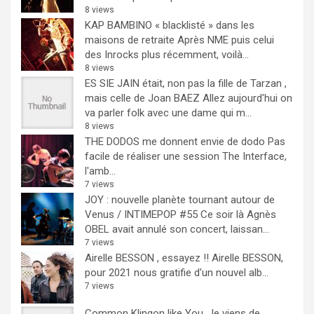
8 views
KAP BAMBINO « blacklisté » dans les
maisons de retraite
Après NME puis celui
des Inrocks plus récemment, voilà...
8 views
ES SIE JAIN était, non pas la fille de Tarzan ,
mais celle de Joan BAEZ
Allez aujourd'hui on
va parler folk avec une dame qui m...
8 views
THE DODOS me donnent envie de dodo
Pas
facile de réaliser une session The Interface,
l'amb...
7 views
JOY : nouvelle planète tournant autour de
Venus / INTIMEPOP #55
Ce soir là Agnès
OBEL avait annulé son concert, laissan...
7 views
Airelle BESSON , essayez !!
Airelle BESSON,
pour 2021 nous gratifie d'un nouvel alb...
7 views
Common Klingon like You.
Je viens de