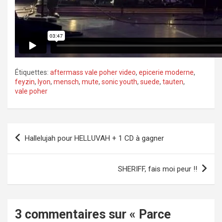
Étiquettes:
aftermass vale poher video
,
epicerie moderne
,
feyzin
,
lyon
,
mensch
,
mute
,
sonic youth
,
suede
,
tauten
,
vale poher
Navigation
Hallelujah pour HELLUVAH + 1 CD à gagner
de
l’article
SHERIFF, fais moi peur !!
3 commentaires sur «
Parce