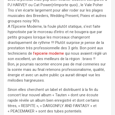
PJ HARVEY ou Cat Power(n’importe quoi) , le Vale Poher
Trio s’en écarte largement pour aller roder sur les plages
musicales des Breeders, Wedding Present, Pixies et autres
groupes noisy 90’s.
A l’Epicerie Moderne, la foule plutôt statique, s’est faite
hypnotisée par le morceau d’intro et ne bougera que par
petits groupes lorsque les morceaux changeront
drastiquement de rythme !!! Plutôt surprise je pense de la
prestation très professionnelle des 3 girls. Bon point aux
techniciens de
l’epicerie moderne
qui nous avaient réglé un
son excellent, un des meilleurs de la région : bravo !!
Bon, je pourrais raconter encore pas de mal conneries sur
la soirée mais au final retenons professionalisme, qualité,
énergie et avec un autre public ça aurait dérapé vue les
mélodies hargneuses.
Sinon elles cherchent un label et distribuent à la fin du
concert leur nouvel album « Tauten » dont une écoute
rapide révèle un album bien enregistré et dont certains
titres, « RESPITE », « DARGONFLY AND FANTASY » et
« PEACEMAKER » sont des tubes potentiels.