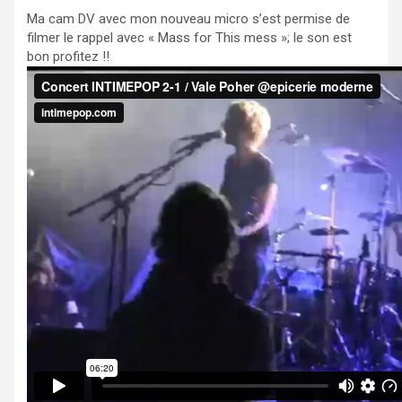
Ma cam DV avec mon nouveau micro s’est permise de
filmer le rappel avec « Mass for This mess »; le son est
bon profitez !!