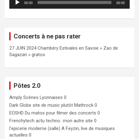
00:00
00:00
audio
Concerts à ne pas rater
27 JUIN 2024 Chambéry Estivales en Savoie « Zao de
Sagazan » gratos
Pôtes 2.0
Amply
Scènes Lyonnaises 0
Dark Globe
site de music plutôt Mathrock 0
EOSHD
Du matos pour filmer des concerts 0
Frenchytech
actu techno…mon autre site 0
l'epicerie moderne (salle)
A Feyzin, live de musiques
actuelles 0