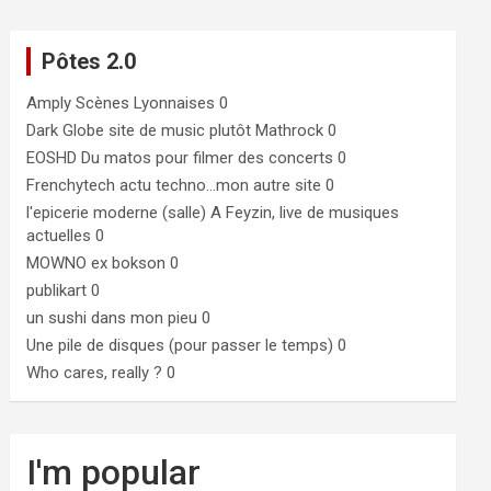
Pôtes 2.0
Amply
Scènes Lyonnaises 0
Dark Globe
site de music plutôt Mathrock 0
EOSHD
Du matos pour filmer des concerts 0
Frenchytech
actu techno…mon autre site 0
l'epicerie moderne (salle)
A Feyzin, live de musiques
actuelles 0
MOWNO ex bokson
0
publikart
0
un sushi dans mon pieu
0
Une pile de disques (pour passer le temps)
0
Who cares, really ?
0
I'm popular