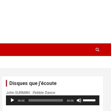
Disques que j’écoute
John SURMAN
Pebble Dance
Lecteur
Utilisez
00:00
00:00
audio
les
flèches