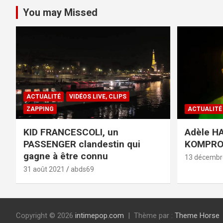
You may Missed
ACTUALITÉ
VIDÉOS LIVE, CLIPS
ZAPPING
ACTUALITÉ
KID FRANCESCOLI, un
Adèle HA
PASSENGER clandestin qui
KOMPR
gagne à être connu
13 décembr
31 août 2021
abds69
Copyright © 2026
intimepop.com
Thème par :
Theme Horse