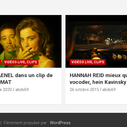
VIDÉOS LIVE, CLIPS
VIDÉOS LIVE, CLIPS
ENEL dans un clip de
HANNAH REID mieux q
OMAT
vocoder, hein Kavinsky 
e 2020
abds69
26 octobre 2015
abds69
Fièrement propulsé par :
WordPress