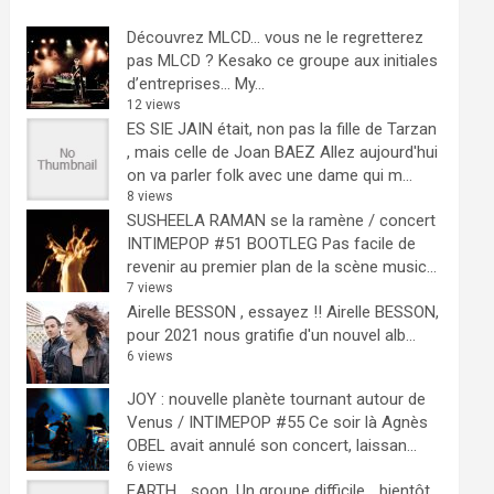
Découvrez MLCD… vous ne le regretterez
pas
MLCD ? Kesako ce groupe aux initiales
d’entreprises… My...
12 views
ES SIE JAIN était, non pas la fille de Tarzan
, mais celle de Joan BAEZ
Allez aujourd'hui
on va parler folk avec une dame qui m...
8 views
SUSHEELA RAMAN se la ramène / concert
INTIMEPOP #51 BOOTLEG
Pas facile de
revenir au premier plan de la scène music...
7 views
Airelle BESSON , essayez !!
Airelle BESSON,
pour 2021 nous gratifie d'un nouvel alb...
6 views
JOY : nouvelle planète tournant autour de
Venus / INTIMEPOP #55
Ce soir là Agnès
OBEL avait annulé son concert, laissan...
6 views
EARTH… soon.
Un groupe difficile ...bientôt