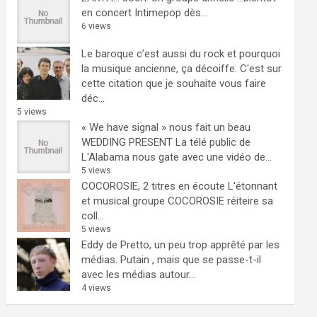
en concert Intimepop dès...
6 views
Le baroque c’est aussi du rock et pourquoi
la musique ancienne, ça décoiffe.
C'est sur
cette citation que je souhaite vous faire
déc...
5 views
« We have signal » nous fait un beau
WEDDING PRESENT
La télé public de
L'Alabama nous gate avec une vidéo de...
5 views
COCOROSIE, 2 titres en écoute
L'étonnant
et musical groupe COCOROSIE réiteire sa
coll...
5 views
Eddy de Pretto, un peu trop apprêté par les
médias.
Putain , mais que se passe-t-il
avec les médias autour...
4 views