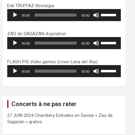
haut/bas
Erik TRUFFAZ
Nostalgia
pour
Lecteur
Utilisez
augmenter
00:00
00:00
audio
les
ou
flèches
diminuer
haut/bas
ZAO de SAGAZAN
Aspiration
le
pour
Lecteur
Utilisez
volume.
augmenter
00:00
00:00
audio
les
ou
flèches
diminuer
haut/bas
FLASH PIG
Video games (cover Lana del Rey)
le
pour
Lecteur
Utilisez
volume.
augmenter
00:00
00:00
audio
les
ou
flèches
diminuer
haut/bas
le
pour
volume.
augmenter
Concerts à ne pas rater
ou
diminuer
27 JUIN 2024 Chambéry Estivales en Savoie « Zao de
le
Sagazan » gratos
volume.