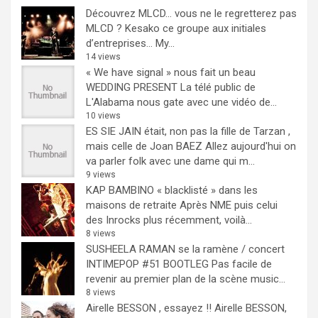
Découvrez MLCD… vous ne le regretterez pas
MLCD ? Kesako ce groupe aux initiales
d’entreprises… My...
14 views
« We have signal » nous fait un beau
WEDDING PRESENT
La télé public de
L'Alabama nous gate avec une vidéo de...
10 views
ES SIE JAIN était, non pas la fille de Tarzan ,
mais celle de Joan BAEZ
Allez aujourd'hui on
va parler folk avec une dame qui m...
9 views
KAP BAMBINO « blacklisté » dans les
maisons de retraite
Après NME puis celui
des Inrocks plus récemment, voilà...
8 views
SUSHEELA RAMAN se la ramène / concert
INTIMEPOP #51 BOOTLEG
Pas facile de
revenir au premier plan de la scène music...
8 views
Airelle BESSON , essayez !!
Airelle BESSON,