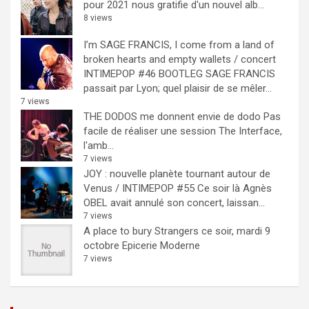
pour 2021 nous gratifie d'un nouvel alb...
8 views
I’m SAGE FRANCIS, I come from a land of
broken hearts and empty wallets / concert
INTIMEPOP #46 BOOTLEG
SAGE FRANCIS
passait par Lyon; quel plaisir de se mêler...
7 views
THE DODOS me donnent envie de dodo
Pas
facile de réaliser une session The Interface,
l'amb...
7 views
JOY : nouvelle planète tournant autour de
Venus / INTIMEPOP #55
Ce soir là Agnès
OBEL avait annulé son concert, laissan...
7 views
A place to bury Strangers ce soir, mardi 9
octobre Epicerie Moderne
7 views