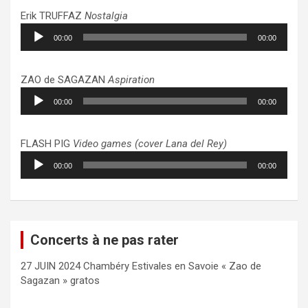
Erik TRUFFAZ
Nostalgia
Lecteur
00:00
00:00
audio
ZAO de SAGAZAN
Aspiration
Lecteur
00:00
00:00
audio
FLASH PIG
Video games (cover Lana del Rey)
Lecteur
00:00
00:00
audio
Concerts à ne pas rater
27 JUIN 2024 Chambéry Estivales en Savoie « Zao de
Sagazan » gratos