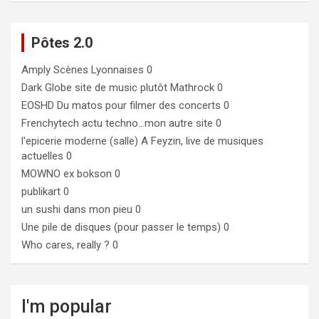
Pôtes 2.0
Amply
Scènes Lyonnaises 0
Dark Globe
site de music plutôt Mathrock 0
EOSHD
Du matos pour filmer des concerts 0
Frenchytech
actu techno…mon autre site 0
l'epicerie moderne (salle)
A Feyzin, live de musiques
actuelles 0
MOWNO ex bokson
0
publikart
0
un sushi dans mon pieu
0
Une pile de disques (pour passer le temps)
0
Who cares, really ?
0
I'm popular