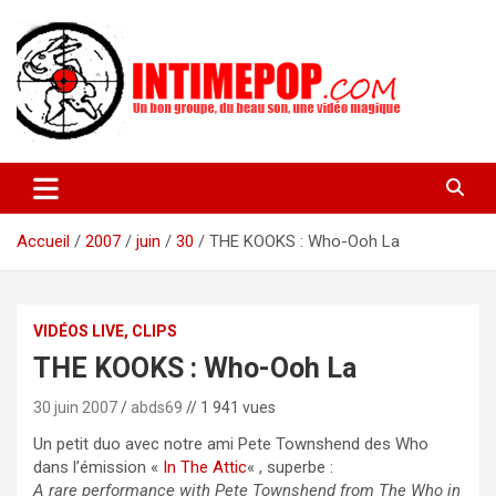
Aller
au
contenu
Un blog avec des sessions live filmées de concerts de musiques
intimepop.com
actuelles pop rock, post-rock, indé sur Lyon. rock pop concert
lyon
Accueil
2007
juin
30
THE KOOKS : Who-Ooh La
VIDÉOS LIVE, CLIPS
THE KOOKS : Who-Ooh La
30 juin 2007
abds69
// 1 941 vues
Un petit duo avec notre ami Pete Townshend des Who
dans l’émission «
In The Attic
« , superbe :
A rare performance with Pete Townshend from The Who in