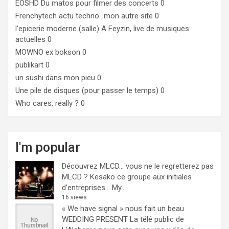
EOSHD
Du matos pour filmer des concerts 0
Frenchytech
actu techno…mon autre site 0
l'epicerie moderne (salle)
A Feyzin, live de musiques
actuelles 0
MOWNO ex bokson
0
publikart
0
un sushi dans mon pieu
0
Une pile de disques (pour passer le temps)
0
Who cares, really ?
0
I'm popular
Découvrez MLCD… vous ne le regretterez pas
MLCD ? Kesako ce groupe aux initiales
d’entreprises… My...
16 views
« We have signal » nous fait un beau
WEDDING PRESENT
La télé public de