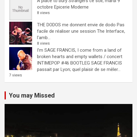
A place to bury Strangers ce soir, mardi 9
octobre Epicerie Moderne
8 views
THE DODOS me donnent envie de dodo
Pas
facile de réaliser une session The Interface,
l'amb...
8 views
I’m SAGE FRANCIS, I come from a land of
broken hearts and empty wallets / concert
INTIMEPOP #46 BOOTLEG
SAGE FRANCIS
passait par Lyon; quel plaisir de se mêler...
7 views
You may Missed