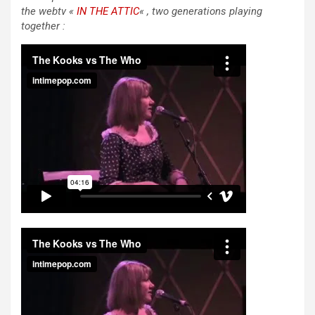
the webtv «
IN THE ATTIC
« , two generations playing
together :