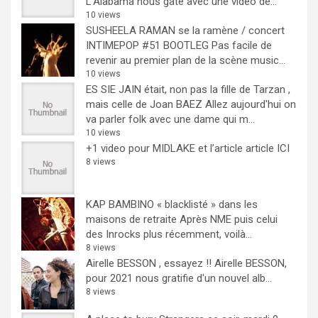
L'Alabama nous gate avec une vidéo de...
10 views
SUSHEELA RAMAN se la ramène / concert
INTIMEPOP #51 BOOTLEG
Pas facile de
revenir au premier plan de la scène music...
10 views
ES SIE JAIN était, non pas la fille de Tarzan ,
mais celle de Joan BAEZ
Allez aujourd'hui on
va parler folk avec une dame qui m...
10 views
+1 video pour MIDLAKE et l’article
article ICI
8 views
KAP BAMBINO « blacklisté » dans les
maisons de retraite
Après NME puis celui
des Inrocks plus récemment, voilà...
8 views
Airelle BESSON , essayez !!
Airelle BESSON,
pour 2021 nous gratifie d'un nouvel alb...
8 views