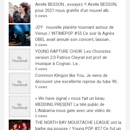
Airelle BESSON , essayez !!
Airelle BESSON,
pour 2021 nous gratifie d'un nouvel alb...
6 views
JOY : nouvelle planète tournant autour de
Venus / INTIMEPOP #55
Ce soir là Agnès
OBEL avait annulé son concert, laissan...
6 views
YOUNG RAPTURE CHOIR: Les Choristes
version 2.0
Patrice Cleyrat est prof de
musique à Cognac. La...
5 views
Common Klingon like You.
Je viens de
découvrir une excellente reprise du tube 90...
5 views
« We have signal » nous fait un beau
WEDDING PRESENT
La télé public de
L'Alabama nous gate avec une vidéo de...
5 views
THE NORTH BAY MOUSTACHE LEAGUE ont la
barbe qui pousse / Young POP #27
Ce fut un