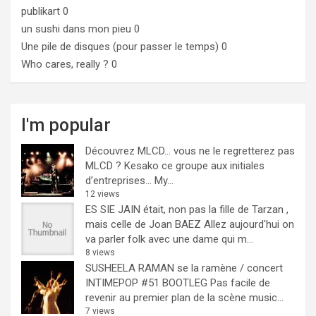
publikart
0
un sushi dans mon pieu
0
Une pile de disques (pour passer le temps)
0
Who cares, really ?
0
I'm popular
Découvrez MLCD… vous ne le regretterez pas
MLCD ? Kesako ce groupe aux initiales
d’entreprises… My...
12 views
ES SIE JAIN était, non pas la fille de Tarzan ,
mais celle de Joan BAEZ
Allez aujourd'hui on
va parler folk avec une dame qui m...
8 views
SUSHEELA RAMAN se la ramène / concert
INTIMEPOP #51 BOOTLEG
Pas facile de
revenir au premier plan de la scène music...
7 views