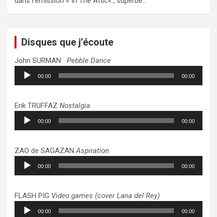
dans l’émission « In The Attic« , superbe…
Disques que j’écoute
John SURMAN
Pebble Dance
Lecteur
00:00
00:00
audio
Erik TRUFFAZ
Nostalgia
Lecteur
00:00
00:00
audio
ZAO de SAGAZAN
Aspiration
Lecteur
00:00
00:00
audio
FLASH PIG
Video games (cover Lana del Rey)
Lecteur
00:00
00:00
audio