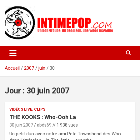
Aller
au
contenu
Un blog avec des sessions live filmées de concerts de musiques
intimepop.com
actuelles pop rock, post-rock, indé sur Lyon. rock pop concert
lyon
Accueil
2007
juin
30
Jour :
30 juin 2007
VIDÉOS LIVE, CLIPS
THE KOOKS : Who-Ooh La
30 juin 2007
abds69
// 1 938 vues
Un petit duo avec notre ami Pete Townshend des Who