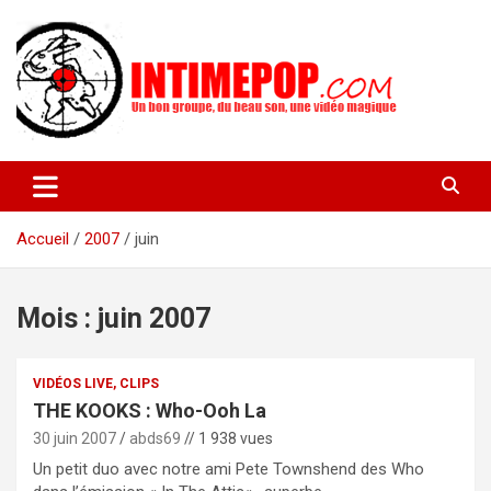
Aller
au
contenu
Un blog avec des sessions live filmées de concerts de musiques
intimepop.com
actuelles pop rock, post-rock, indé sur Lyon. rock pop concert
lyon
Accueil
2007
juin
Mois :
juin 2007
VIDÉOS LIVE, CLIPS
THE KOOKS : Who-Ooh La
30 juin 2007
abds69
// 1 938 vues
Un petit duo avec notre ami Pete Townshend des Who