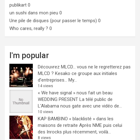
publikart
0
un sushi dans mon pieu
0
Une pile de disques (pour passer le temps)
0
Who cares, really ?
0
I'm popular
Découvrez MLCD… vous ne le regretterez pas
MLCD ? Kesako ce groupe aux initiales
d’entreprises… My...
14 views
« We have signal » nous fait un beau
WEDDING PRESENT
La télé public de
L'Alabama nous gate avec une vidéo de...
10 views
KAP BAMBINO « blacklisté » dans les
maisons de retraite
Après NME puis celui
des Inrocks plus récemment, voilà...
8 views