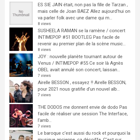
ES SIE JAIN était, non pas la fille de Tarzan ,
mais celle de Joan BAEZ
Allez aujourd'hui on
va parler folk avec une dame qui m...
8 views
SUSHEELA RAMAN se la ramène / concert
INTIMEPOP #51 BOOTLEG
Pas facile de
revenir au premier plan de la scène music...
8 views
JOY : nouvelle planète tournant autour de
Venus / INTIMEPOP #55
Ce soir là Agnès
OBEL avait annulé son concert, laissan...
7 views
Airelle BESSON , essayez !!
Airelle BESSON,
pour 2021 nous gratifie d'un nouvel alb...
7 views
THE DODOS me donnent envie de dodo
Pas
facile de réaliser une session The Interface,
l'amb...
7 views
Le baroque c’est aussi du rock et pourquoi la
musique ancienne, ça décoiffe.
C'est sur