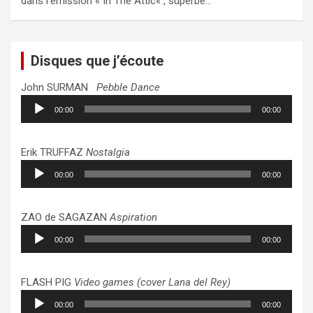
dans l’émission « In The Attic« , superbe…
Disques que j’écoute
John SURMAN
Pebble Dance
Lecteur
00:00
00:00
audio
Erik TRUFFAZ
Nostalgia
Lecteur
00:00
00:00
audio
ZAO de SAGAZAN
Aspiration
Lecteur
00:00
00:00
audio
FLASH PIG
Video games (cover Lana del Rey)
Lecteur
00:00
00:00
audio