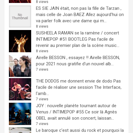
8 views
ES SIE JAIN était, non pas la fille de Tarzan ,
mais celle de Joan BAEZ
Allez aujourd'hui on
va parler folk avec une dame qui m...
8 views
SUSHEELA RAMAN se la ramène / concert
INTIMEPOP #51 BOOTLEG
Pas facile de
revenir au premier plan de la scène music...
8 views
Airelle BESSON , essayez !!
Airelle BESSON,
pour 2021 nous gratifie d'un nouvel alb...
7 views
THE DODOS me donnent envie de dodo
Pas
facile de réaliser une session The Interface,
l'amb...
7 views
JOY : nouvelle planète tournant autour de
Venus / INTIMEPOP #55
Ce soir là Agnès
OBEL avait annulé son concert, laissan...
7 views
Le baroque c’est aussi du rock et pourquoi la