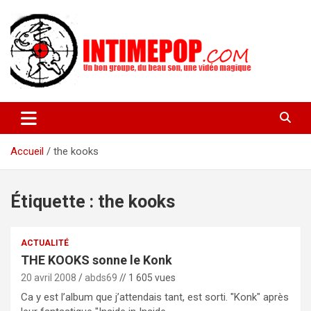
Aller
au
contenu
Un blog avec des sessions live filmées de concerts de musiques
intimepop.com
actuelles pop rock, post-rock, indé sur Lyon. rock pop concert
lyon
Accueil
the kooks
Étiquette :
the kooks
ACTUALITÉ
THE KOOKS sonne le Konk
20 avril 2008
abds69
// 1 605 vues
Ca y est l’album que j’attendais tant, est sorti. "Konk" après