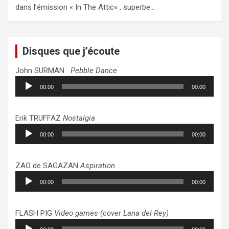
dans l’émission « In The Attic« , superbe…
Disques que j’écoute
John SURMAN
Pebble Dance
Lecteur
00:00
00:00
audio
Erik TRUFFAZ
Nostalgia
Lecteur
00:00
00:00
audio
ZAO de SAGAZAN
Aspiration
Lecteur
00:00
00:00
audio
FLASH PIG
Video games (cover Lana del Rey)
Lecteur