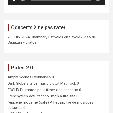
00:00
00:00
audio
Concerts à ne pas rater
27 JUIN 2024 Chambéry Estivales en Savoie « Zao de
Sagazan » gratos
Pôtes 2.0
Amply
Scènes Lyonnaises 0
Dark Globe
site de music plutôt Mathrock 0
EOSHD
Du matos pour filmer des concerts 0
Frenchytech
actu techno…mon autre site 0
l'epicerie moderne (salle)
A Feyzin, live de musiques
actuelles 0