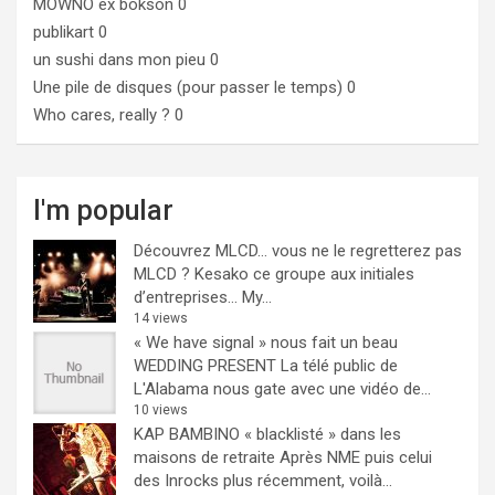
MOWNO ex bokson
0
publikart
0
un sushi dans mon pieu
0
Une pile de disques (pour passer le temps)
0
Who cares, really ?
0
I'm popular
Découvrez MLCD… vous ne le regretterez pas
MLCD ? Kesako ce groupe aux initiales
d’entreprises… My...
14 views
« We have signal » nous fait un beau
WEDDING PRESENT
La télé public de
L'Alabama nous gate avec une vidéo de...
10 views
KAP BAMBINO « blacklisté » dans les
maisons de retraite
Après NME puis celui
des Inrocks plus récemment, voilà...