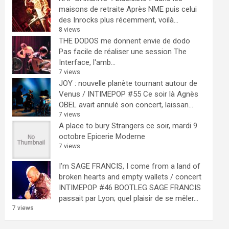
maisons de retraite
Après NME puis celui
des Inrocks plus récemment, voilà...
8 views
THE DODOS me donnent envie de dodo
Pas facile de réaliser une session The
Interface, l'amb...
7 views
JOY : nouvelle planète tournant autour de
Venus / INTIMEPOP #55
Ce soir là Agnès
OBEL avait annulé son concert, laissan...
7 views
A place to bury Strangers ce soir, mardi 9
octobre Epicerie Moderne
7 views
I’m SAGE FRANCIS, I come from a land of
broken hearts and empty wallets / concert
INTIMEPOP #46 BOOTLEG
SAGE FRANCIS
passait par Lyon; quel plaisir de se mêler...
7 views