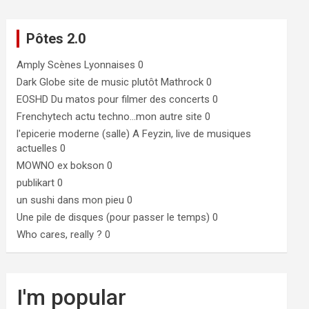
Pôtes 2.0
Amply
Scènes Lyonnaises 0
Dark Globe
site de music plutôt Mathrock 0
EOSHD
Du matos pour filmer des concerts 0
Frenchytech
actu techno…mon autre site 0
l'epicerie moderne (salle)
A Feyzin, live de musiques
actuelles 0
MOWNO ex bokson
0
publikart
0
un sushi dans mon pieu
0
Une pile de disques (pour passer le temps)
0
Who cares, really ?
0
I'm popular