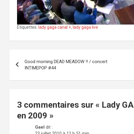
Étiquettes:
lady gaga canal +
,
lady gaga live
Navigation
Good morning DEAD MEADOW !! / concert
de
INTIMEPOP #44
l’article
3 commentaires sur «
Lady GAG
en 2009
»
Gael
dit :
23 juillet 2010 à 12 h 51 min