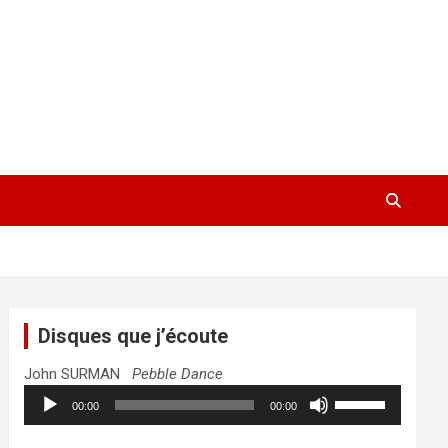
Disques que j’écoute
John SURMAN
Pebble Dance
Lecteur
Utilisez
00:00
00:00
audio
les
flèches