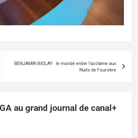
y
V
i
d
e
BENJAMIN BIOLAY : le monde entier l’acclame aux
Nuits de Fourvière
o
A au grand journal de canal+