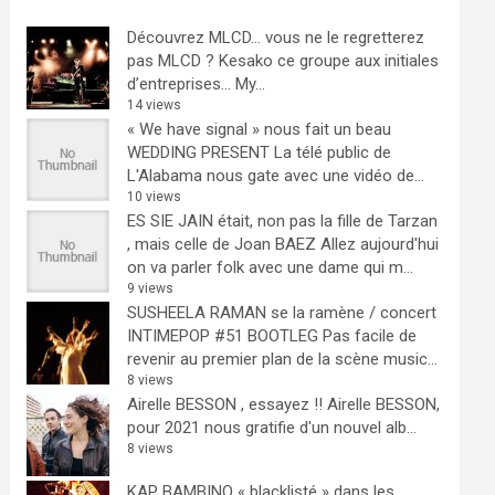
Découvrez MLCD… vous ne le regretterez
pas
MLCD ? Kesako ce groupe aux initiales
d’entreprises… My...
14 views
« We have signal » nous fait un beau
WEDDING PRESENT
La télé public de
L'Alabama nous gate avec une vidéo de...
10 views
ES SIE JAIN était, non pas la fille de Tarzan
, mais celle de Joan BAEZ
Allez aujourd'hui
on va parler folk avec une dame qui m...
9 views
SUSHEELA RAMAN se la ramène / concert
INTIMEPOP #51 BOOTLEG
Pas facile de
revenir au premier plan de la scène music...
8 views
Airelle BESSON , essayez !!
Airelle BESSON,
pour 2021 nous gratifie d'un nouvel alb...
8 views
KAP BAMBINO « blacklisté » dans les