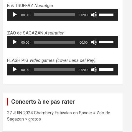
haut/bas
Erik TRUFFAZ
Nostalgia
pour
Lecteur
Utilisez
augmenter
00:00
00:00
audio
les
ou
flèches
diminuer
haut/bas
ZAO de SAGAZAN
Aspiration
le
pour
Lecteur
Utilisez
volume.
augmenter
00:00
00:00
audio
les
ou
flèches
diminuer
haut/bas
FLASH PIG
Video games (cover Lana del Rey)
le
pour
Lecteur
Utilisez
volume.
augmenter
00:00
00:00
audio
les
ou
flèches
diminuer
haut/bas
le
pour
volume.
augmenter
Concerts à ne pas rater
ou
diminuer
27 JUIN 2024 Chambéry Estivales en Savoie « Zao de
le
Sagazan » gratos
volume.