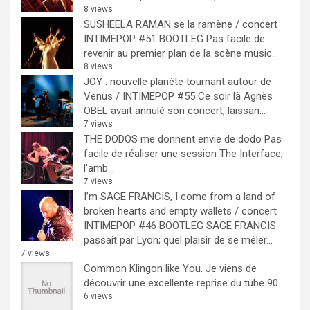
8 views
SUSHEELA RAMAN se la ramène / concert
INTIMEPOP #51 BOOTLEG
Pas facile de
revenir au premier plan de la scène music...
8 views
JOY : nouvelle planète tournant autour de
Venus / INTIMEPOP #55
Ce soir là Agnès
OBEL avait annulé son concert, laissan...
7 views
THE DODOS me donnent envie de dodo
Pas
facile de réaliser une session The Interface,
l'amb...
7 views
I’m SAGE FRANCIS, I come from a land of
broken hearts and empty wallets / concert
INTIMEPOP #46 BOOTLEG
SAGE FRANCIS
passait par Lyon; quel plaisir de se mêler...
7 views
Common Klingon like You.
Je viens de
découvrir une excellente reprise du tube 90...
6 views