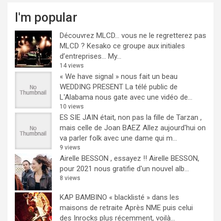
I'm popular
Découvrez MLCD… vous ne le regretterez pas
MLCD ? Kesako ce groupe aux initiales
d’entreprises… My...
14 views
« We have signal » nous fait un beau
WEDDING PRESENT
La télé public de
L'Alabama nous gate avec une vidéo de...
10 views
ES SIE JAIN était, non pas la fille de Tarzan ,
mais celle de Joan BAEZ
Allez aujourd'hui on
va parler folk avec une dame qui m...
9 views
Airelle BESSON , essayez !!
Airelle BESSON,
pour 2021 nous gratifie d'un nouvel alb...
8 views
KAP BAMBINO « blacklisté » dans les
maisons de retraite
Après NME puis celui
des Inrocks plus récemment, voilà...