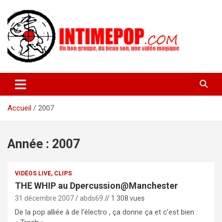
Aller
au
contenu
Un blog avec des sessions live filmées de concerts de musiques
intimepop.com
actuelles pop rock, post-rock, indé sur Lyon. rock pop concert
lyon
Accueil
2007
Année :
2007
VIDÉOS LIVE, CLIPS
THE WHIP au Dpercussion@Manchester
31 décembre 2007
abds69
// 1 308 vues
De la pop alliée à de l’électro , ça donne ça et c’est bien :