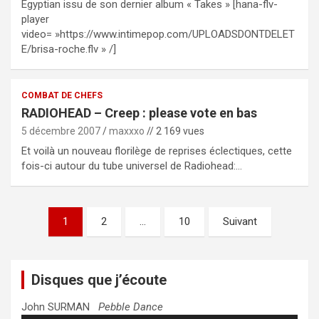
Egyptian issu de son dernier album « Takes » [hana-flv-
player
video= »https://www.intimepop.com/UPLOADSDONTDELET
E/brisa-roche.flv » /]
COMBAT DE CHEFS
RADIOHEAD – Creep : please vote en bas
5 décembre 2007
maxxxo
// 2 169 vues
Et voilà un nouveau florilège de reprises éclectiques, cette
fois-ci autour du tube universel de Radiohead:…
Pagination
1
2
…
10
Suivant
des
publications
Disques que j’écoute
John SURMAN
Pebble Dance