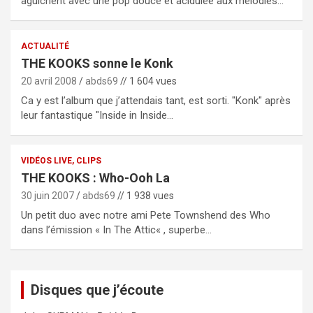
aguichent avec une pop douce et acidulée aux mélodies…
ACTUALITÉ
THE KOOKS sonne le Konk
20 avril 2008
abds69
// 1 604 vues
Ca y est l’album que j’attendais tant, est sorti. "Konk" après
leur fantastique "Inside in Inside…
VIDÉOS LIVE, CLIPS
THE KOOKS : Who-Ooh La
30 juin 2007
abds69
// 1 938 vues
Un petit duo avec notre ami Pete Townshend des Who
dans l’émission « In The Attic« , superbe…
Disques que j’écoute