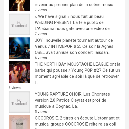
revenir au premier plan de la scène music...
7 views
« We have signal » nous fait un beau
WEDDING PRESENT
La télé public de
L'Alabama nous gate avec une vidéo de...
7 views
JOY : nouvelle planète tournant autour de
Venus / INTIMEPOP #55
Ce soir là Agnès
OBEL avait annulé son concert, laissan...
6 views
THE NORTH BAY MOUSTACHE LEAGUE ont la
barbe qui pousse / Young POP #27
Ce fut un
moment agréable ce soir là que de retrouver
l...
6 views
YOUNG RAPTURE CHOIR: Les Choristes
version 2.0
Patrice Cleyrat est prof de
musique à Cognac. La...
5 views
COCOROSIE, 2 titres en écoute
L'étonnant et
musical groupe COCOROSIE réiteire sa coll...