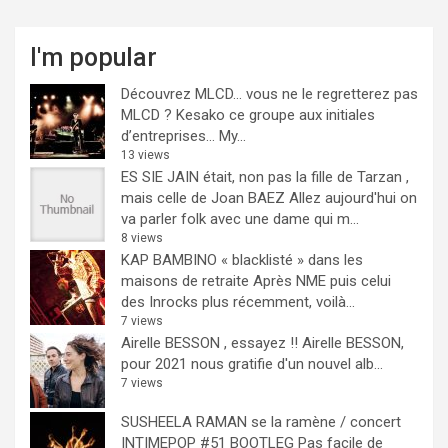
I'm popular
Découvrez MLCD… vous ne le regretterez pas
MLCD ? Kesako ce groupe aux initiales
d’entreprises… My...
13 views
ES SIE JAIN était, non pas la fille de Tarzan ,
mais celle de Joan BAEZ
Allez aujourd'hui on
va parler folk avec une dame qui m...
8 views
KAP BAMBINO « blacklisté » dans les
maisons de retraite
Après NME puis celui
des Inrocks plus récemment, voilà...
7 views
Airelle BESSON , essayez !!
Airelle BESSON,
pour 2021 nous gratifie d'un nouvel alb...
7 views
SUSHEELA RAMAN se la ramène / concert
INTIMEPOP #51 BOOTLEG
Pas facile de