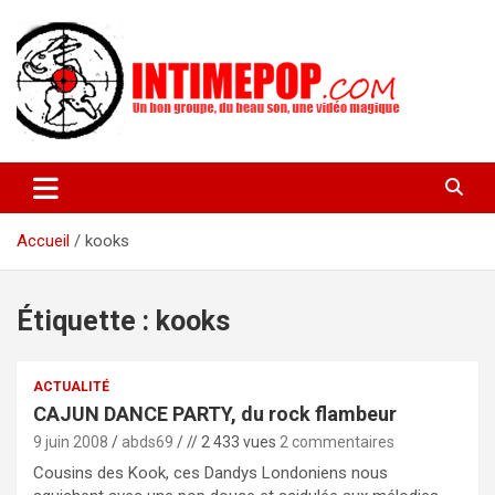
Aller
au
contenu
Un blog avec des sessions live filmées de concerts de musiques
intimepop.com
actuelles pop rock, post-rock, indé sur Lyon. rock pop concert
lyon
Accueil
kooks
Étiquette :
kooks
ACTUALITÉ
CAJUN DANCE PARTY, du rock flambeur
9 juin 2008
abds69
// 2 433 vues
2 commentaires
Cousins des Kook, ces Dandys Londoniens nous