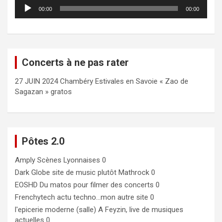
Lecteur
00:00
00:00
audio
Concerts à ne pas rater
27 JUIN 2024 Chambéry Estivales en Savoie « Zao de
Sagazan » gratos
Pôtes 2.0
Amply
Scènes Lyonnaises 0
Dark Globe
site de music plutôt Mathrock 0
EOSHD
Du matos pour filmer des concerts 0
Frenchytech
actu techno…mon autre site 0
l'epicerie moderne (salle)
A Feyzin, live de musiques
actuelles 0