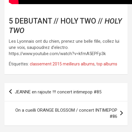
5 DEBUTANT // HOLY TWO //
HOLY
TWO
Les Lyonnais ont du chien, prenez une belle fille, collez lui
une voix, saupoudrez d’electro.
https://www.youtube.com/watch?v=kfmA5EPFp3k
Étiquettes:
classement 2015 meilleurs albums
,
top albums
Navigation
JEANNE en rajoute !!! concert intimepop #85
de
l’article
On a cueilli ORANGE BLOSSOM / concert INTIMEPOP
#86