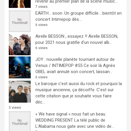
revenir au premier plan de la scène music...
7 views
EARTH… soon.
Un groupe difficile ...bientôt en
concert Intimepop dès...
6 views
Airelle BESSON , essayez !!
Airelle BESSON,
pour 2021 nous gratifie d'un nouvel alb...
6 views
JOY : nouvelle planète tournant autour de
Venus / INTIMEPOP #55
Ce soir là Agnès
OBEL avait annulé son concert, laissan...
6 views
Le baroque c’est aussi du rock et pourquoi la
musique ancienne, ça décoiffe.
C'est sur
cette citation que je souhaite vous faire
déc...
5 views
« We have signal » nous fait un beau
WEDDING PRESENT
La télé public de
L'Alabama nous gate avec une vidéo de...