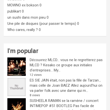
MOWNO ex bokson
0
publikart
0
un sushi dans mon pieu
0
Une pile de disques (pour passer le temps)
0
Who cares, really ?
0
I'm popular
Découvrez MLCD… vous ne le regretterez pas
MLCD ? Kesako ce groupe aux initiales
d’entreprises… My...
12 views
ES SIE JAIN était, non pas la fille de Tarzan ,
mais celle de Joan BAEZ
Allez aujourd'hui on
va parler folk avec une dame qui m...
8 views
SUSHEELA RAMAN se la ramène / concert
INTIMEPOP #51 BOOTLEG
Pas facile de