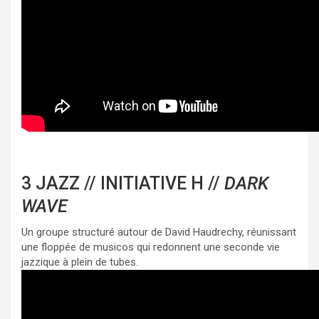
3 JAZZ // INITIATIVE H //
DARK
WAVE
Un groupe structuré autour de David Haudrechy, réunissant
une floppée de musicos qui redonnent une seconde vie
jazzique à plein de tubes.