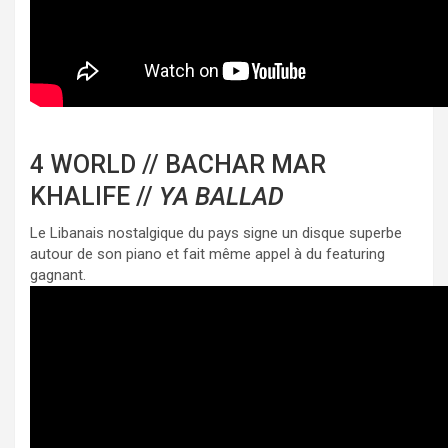
4 WORLD // BACHAR MAR
KHALIFE //
YA BALLAD
Le Libanais nostalgique du pays signe un disque superbe
autour de son piano et fait même appel à du featuring
gagnant.