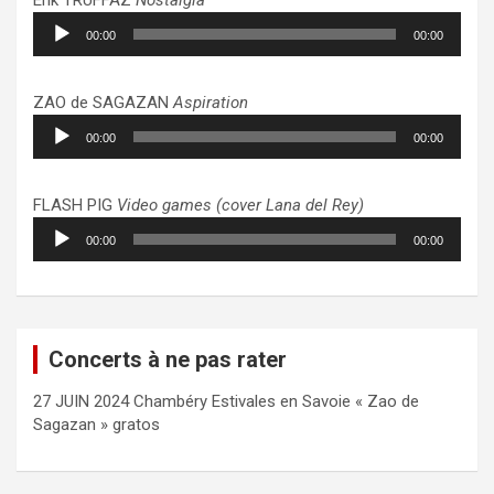
Lecteur
00:00
00:00
audio
ZAO de SAGAZAN
Aspiration
Lecteur
00:00
00:00
audio
FLASH PIG
Video games (cover Lana del Rey)
Lecteur
00:00
00:00
audio
Concerts à ne pas rater
27 JUIN 2024 Chambéry Estivales en Savoie « Zao de
Sagazan » gratos