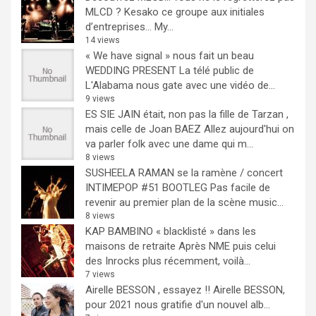
MLCD ? Kesako ce groupe aux initiales
d’entreprises… My...
14 views
« We have signal » nous fait un beau
WEDDING PRESENT
La télé public de
L'Alabama nous gate avec une vidéo de...
9 views
ES SIE JAIN était, non pas la fille de Tarzan ,
mais celle de Joan BAEZ
Allez aujourd'hui on
va parler folk avec une dame qui m...
8 views
SUSHEELA RAMAN se la ramène / concert
INTIMEPOP #51 BOOTLEG
Pas facile de
revenir au premier plan de la scène music...
8 views
KAP BAMBINO « blacklisté » dans les
maisons de retraite
Après NME puis celui
des Inrocks plus récemment, voilà...
7 views
Airelle BESSON , essayez !!
Airelle BESSON,
pour 2021 nous gratifie d'un nouvel alb...