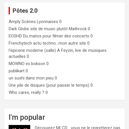
Pôtes 2.0
Amply
Scènes Lyonnaises 0
Dark Globe
site de music plutôt Mathrock 0
EOSHD
Du matos pour filmer des concerts 0
Frenchytech
actu techno…mon autre site 0
l'epicerie moderne (salle)
A Feyzin, live de musiques
actuelles 0
MOWNO ex bokson
0
publikart
0
un sushi dans mon pieu
0
Une pile de disques (pour passer le temps)
0
Who cares, really ?
0
I'm popular
Découvrez MLCD… vous ne le regretterez pas