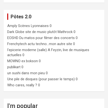
Pôtes 2.0
Amply
Scènes Lyonnaises 0
Dark Globe
site de music plutôt Mathrock 0
EOSHD
Du matos pour filmer des concerts 0
Frenchytech
actu techno…mon autre site 0
l'epicerie moderne (salle)
A Feyzin, live de musiques
actuelles 0
MOWNO ex bokson
0
publikart
0
un sushi dans mon pieu
0
Une pile de disques (pour passer le temps)
0
Who cares, really ?
0
I'm popular