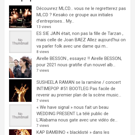
Découvrez MLCD… vous ne le regretterez pas
MLCD ? Kesako ce groupe aux initiales
d’entreprises… My...
13 views
ES SIE JAIN était, non pas la fille de Tarzan ,
mais celle de Joan BAEZ
Allez aujourd'hui on
va parler folk avec une dame qui m...
8 views
Airelle BESSON , essayez !!
Airelle BESSON,
pour 2021 nous gratifie d'un nouvel alb...
7 views
SUSHEELA RAMAN se la ramène / concert
INTIMEPOP #51 BOOTLEG
Pas facile de
revenir au premier plan de la scène music...
7 views
« We have signal » nous fait un beau
WEDDING PRESENT
La télé public de
L'Alabama nous gate avec une vidéo de...
7 views
KAP BAMBINO « blacklisté » dans les