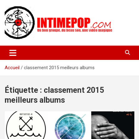
Aller
au
contenu
Un blog avec des sessions live filmées de concerts de musiques
intimepop.com
actuelles pop rock, post-rock, indé sur Lyon. rock pop concert
lyon
Accueil
classement 2015 meilleurs albums
Étiquette :
classement 2015
meilleurs albums