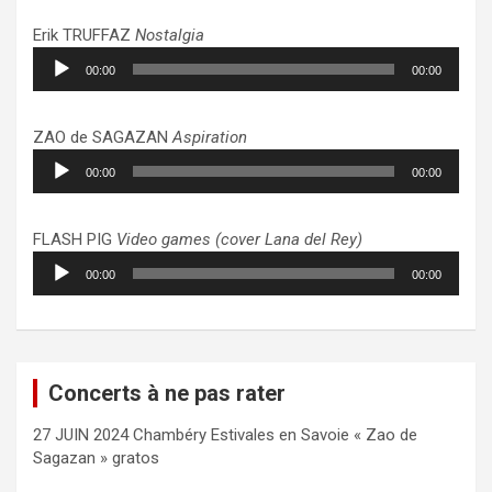
Erik TRUFFAZ
Nostalgia
Lecteur
00:00
00:00
audio
ZAO de SAGAZAN
Aspiration
Lecteur
00:00
00:00
audio
FLASH PIG
Video games (cover Lana del Rey)
Lecteur
00:00
00:00
audio
Concerts à ne pas rater
27 JUIN 2024 Chambéry Estivales en Savoie « Zao de
Sagazan » gratos