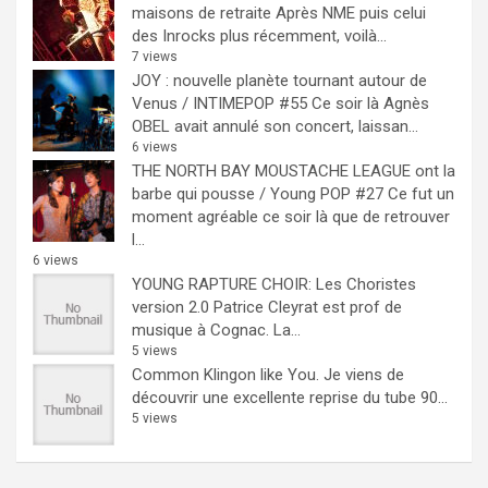
maisons de retraite
Après NME puis celui
des Inrocks plus récemment, voilà...
7 views
JOY : nouvelle planète tournant autour de
Venus / INTIMEPOP #55
Ce soir là Agnès
OBEL avait annulé son concert, laissan...
6 views
THE NORTH BAY MOUSTACHE LEAGUE ont la
barbe qui pousse / Young POP #27
Ce fut un
moment agréable ce soir là que de retrouver
l...
6 views
YOUNG RAPTURE CHOIR: Les Choristes
version 2.0
Patrice Cleyrat est prof de
musique à Cognac. La...
5 views
Common Klingon like You.
Je viens de
découvrir une excellente reprise du tube 90...
5 views