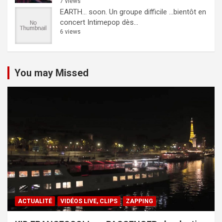
7 views
EARTH… soon.
Un groupe difficile ...bientôt en
concert Intimepop dès...
6 views
You may Missed
ACTUALITÉ
VIDÉOS LIVE, CLIPS
ZAPPING