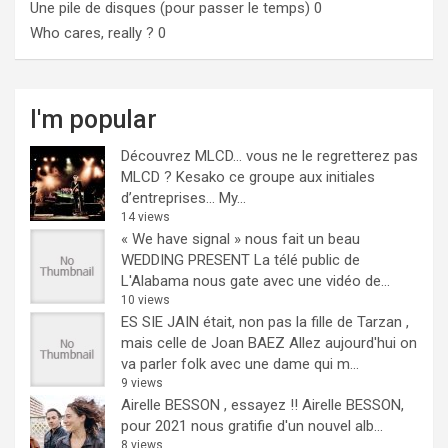
Une pile de disques (pour passer le temps)
0
Who cares, really ?
0
I'm popular
Découvrez MLCD… vous ne le regretterez pas
MLCD ? Kesako ce groupe aux initiales
d’entreprises… My...
14 views
« We have signal » nous fait un beau
WEDDING PRESENT
La télé public de
L'Alabama nous gate avec une vidéo de...
10 views
ES SIE JAIN était, non pas la fille de Tarzan ,
mais celle de Joan BAEZ
Allez aujourd'hui on
va parler folk avec une dame qui m...
9 views
Airelle BESSON , essayez !!
Airelle BESSON,
pour 2021 nous gratifie d'un nouvel alb...
8 views