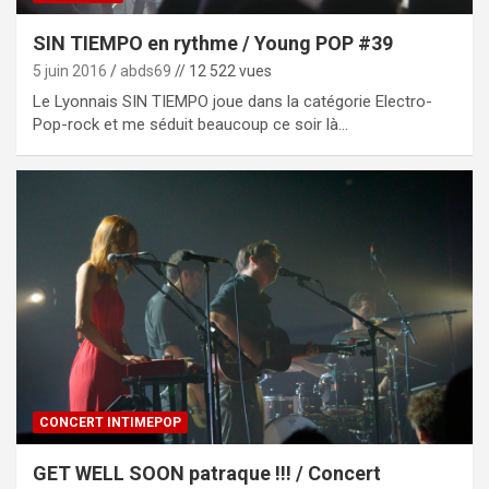
SIN TIEMPO en rythme / Young POP #39
5 juin 2016
abds69
// 12 522 vues
Le Lyonnais SIN TIEMPO joue dans la catégorie Electro-
Pop-rock et me séduit beaucoup ce soir là…
CONCERT INTIMEPOP
GET WELL SOON patraque !!! / Concert