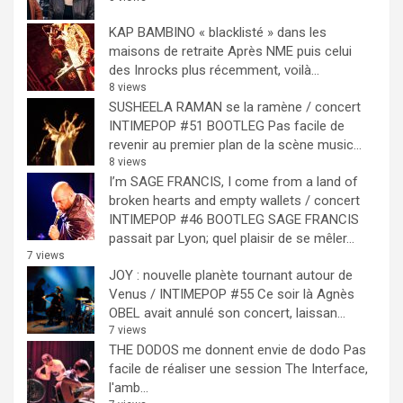
KAP BAMBINO « blacklisté » dans les
maisons de retraite
Après NME puis celui
des Inrocks plus récemment, voilà...
8 views
SUSHEELA RAMAN se la ramène / concert
INTIMEPOP #51 BOOTLEG
Pas facile de
revenir au premier plan de la scène music...
8 views
I’m SAGE FRANCIS, I come from a land of
broken hearts and empty wallets / concert
INTIMEPOP #46 BOOTLEG
SAGE FRANCIS
passait par Lyon; quel plaisir de se mêler...
7 views
JOY : nouvelle planète tournant autour de
Venus / INTIMEPOP #55
Ce soir là Agnès
OBEL avait annulé son concert, laissan...
7 views
THE DODOS me donnent envie de dodo
Pas
facile de réaliser une session The Interface,
l'amb...