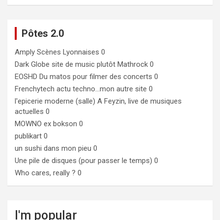
Pôtes 2.0
Amply
Scènes Lyonnaises 0
Dark Globe
site de music plutôt Mathrock 0
EOSHD
Du matos pour filmer des concerts 0
Frenchytech
actu techno…mon autre site 0
l'epicerie moderne (salle)
A Feyzin, live de musiques
actuelles 0
MOWNO ex bokson
0
publikart
0
un sushi dans mon pieu
0
Une pile de disques (pour passer le temps)
0
Who cares, really ?
0
I'm popular