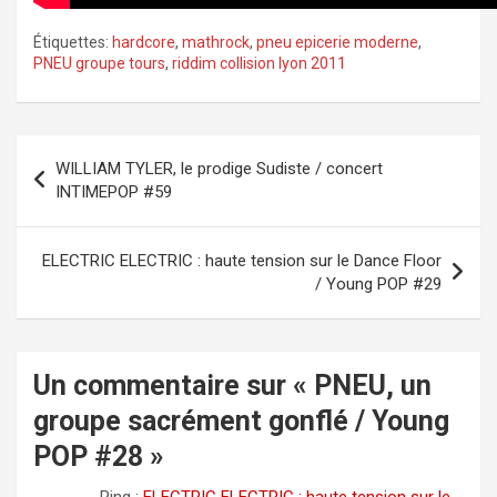
Étiquettes:
hardcore
,
mathrock
,
pneu epicerie moderne
,
PNEU groupe tours
,
riddim collision lyon 2011
Navigation
WILLIAM TYLER, le prodige Sudiste / concert
de
INTIMEPOP #59
l’article
ELECTRIC ELECTRIC : haute tension sur le Dance Floor
/ Young POP #29
Un commentaire sur «
PNEU, un
groupe sacrément gonflé / Young
POP #28
»
Ping :
ELECTRIC ELECTRIC : haute tension sur le