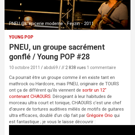
PNEU @L'épicerie moderne - Feyzin - 2011
YOUNG POP
PNEU, un groupe sacrément
gonflé / Young POP #28
10 octobre 2011
abds69
// 2 838 vues
1 commentaire
Ca pourrait être un groupe comme il en existe tant en
mathrock ou Hardcore, mais PNEU, originaire de TOURS
ont ça de différent qu’ils viennent de
sortir un 12″
contenant CHAOURS
. Dérogeant à leur habitudes de
morceau ultra court et tonique, CHAOURS c’est une chef
d’œuvre de tortures auditives mêlés de motifs de guitares
ultra efficaces, doublé d’un clip fait par
Grégoire Orio
qui
est fantastique ; je vous le laisse découvrir :