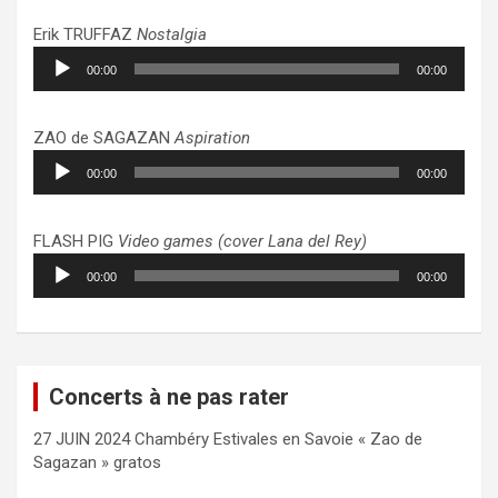
Erik TRUFFAZ
Nostalgia
Lecteur
00:00
00:00
audio
ZAO de SAGAZAN
Aspiration
Lecteur
00:00
00:00
audio
FLASH PIG
Video games (cover Lana del Rey)
Lecteur
00:00
00:00
audio
Concerts à ne pas rater
27 JUIN 2024 Chambéry Estivales en Savoie « Zao de
Sagazan » gratos