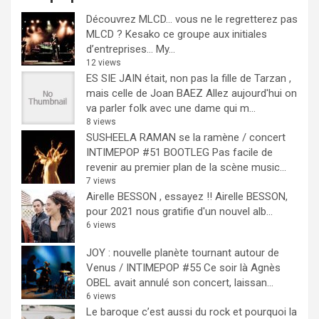
Découvrez MLCD… vous ne le regretterez pas
MLCD ? Kesako ce groupe aux initiales
d’entreprises… My...
12 views
ES SIE JAIN était, non pas la fille de Tarzan ,
mais celle de Joan BAEZ
Allez aujourd'hui on
va parler folk avec une dame qui m...
8 views
SUSHEELA RAMAN se la ramène / concert
INTIMEPOP #51 BOOTLEG
Pas facile de
revenir au premier plan de la scène music...
7 views
Airelle BESSON , essayez !!
Airelle BESSON,
pour 2021 nous gratifie d'un nouvel alb...
6 views
JOY : nouvelle planète tournant autour de
Venus / INTIMEPOP #55
Ce soir là Agnès
OBEL avait annulé son concert, laissan...
6 views
Le baroque c’est aussi du rock et pourquoi la