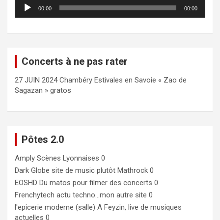
Lecteur
00:00
00:00
audio
Concerts à ne pas rater
27 JUIN 2024 Chambéry Estivales en Savoie « Zao de
Sagazan » gratos
Pôtes 2.0
Amply
Scènes Lyonnaises 0
Dark Globe
site de music plutôt Mathrock 0
EOSHD
Du matos pour filmer des concerts 0
Frenchytech
actu techno…mon autre site 0
l'epicerie moderne (salle)
A Feyzin, live de musiques
actuelles 0