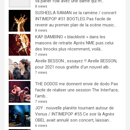
va parler folk avec une dame qui m...
8 views
SUSHEELA RAMAN se la ramène / concert
INTIMEPOP #51 BOOTLEG
Pas facile de
revenir au premier plan de la scène music...
8 views
KAP BAMBINO « blacklisté » dans les
maisons de retraite
Après NME puis celui
des Inrocks plus récemment, voilà...
7 views
Airelle BESSON , essayez !!
Airelle BESSON,
pour 2021 nous gratifie d'un nouvel alb...
7 views
THE DODOS me donnent envie de dodo
Pas
facile de réaliser une session The Interface,
l'amb...
7 views
JOY : nouvelle planète tournant autour de
Venus / INTIMEPOP #55
Ce soir là Agnès
OBEL avait annulé son concert, laissan...
6 views