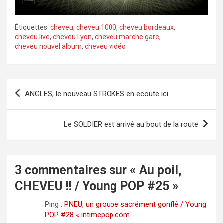
a
Étiquettes:
cheveu
,
cheveu 1000
,
cheveu bordeaux
,
y
cheveu live
,
cheveu Lyon
,
cheveu marche gare
,
cheveu nouvel album
,
cheveu vidéo
V
i
Navigation
ANGLES, le nouveau STROKES en ecoute ici
de
d
l’article
Le SOLDIER est arrivé au bout de la route
e
o
3 commentaires sur «
Au poil,
CHEVEU !! / Young POP #25
»
Ping :
PNEU, un groupe sacrément gonflé / Young
POP #28 « intimepop.com