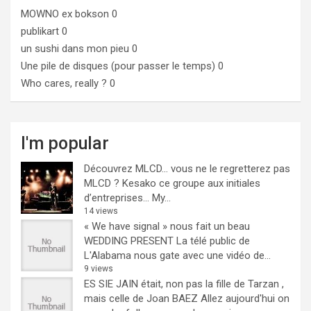
MOWNO ex bokson
0
publikart
0
un sushi dans mon pieu
0
Une pile de disques (pour passer le temps)
0
Who cares, really ?
0
I'm popular
Découvrez MLCD… vous ne le regretterez pas
MLCD ? Kesako ce groupe aux initiales
d’entreprises… My...
14 views
« We have signal » nous fait un beau
WEDDING PRESENT
La télé public de
L'Alabama nous gate avec une vidéo de...
9 views
ES SIE JAIN était, non pas la fille de Tarzan ,
mais celle de Joan BAEZ
Allez aujourd'hui on