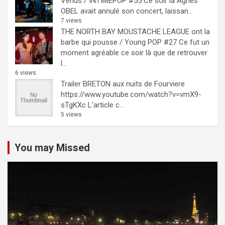
Venus / INTIMEPOP #55
Ce soir là Agnès
OBEL avait annulé son concert, laissan...
7 views
THE NORTH BAY MOUSTACHE LEAGUE ont la
barbe qui pousse / Young POP #27
Ce fut un
moment agréable ce soir là que de retrouver
l...
6 views
Trailer BRETON aux nuits de Fourviere
https://www.youtube.com/watch?v=vmX9-
sTgKXc L'article c...
5 views
You may Missed