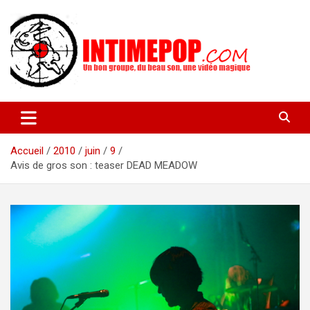
Aller
au
contenu
Un blog avec des sessions live filmées de concerts de musiques
intimepop.com
actuelles pop rock, post-rock, indé sur Lyon. rock pop concert
lyon
Accueil
2010
juin
9
Avis de gros son : teaser DEAD MEADOW