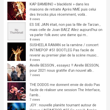
KAP BAMBINO « blacklisté » dans les
maisons de retraite
Après NME puis celui
des Inrocks plus récemment, voilà...
8 views
ES SIE JAIN était, non pas la fille de Tarzan ,
mais celle de Joan BAEZ
Allez aujourd'hui on
va parler folk avec une dame qui m...
8 views
SUSHEELA RAMAN se la ramène / concert
INTIMEPOP #51 BOOTLEG
Pas facile de
revenir au premier plan de la scène music...
8 views
Airelle BESSON , essayez !!
Airelle BESSON,
pour 2021 nous gratifie d'un nouvel alb...
7 views
THE DODOS me donnent envie de dodo
Pas
facile de réaliser une session The Interface,
l'amb...
7 views
JOY : nouvelle planète tournant autour de