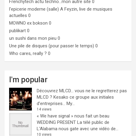
Frenchytech
actu techno…mon autre site 0
l'epicerie moderne (salle)
A Feyzin, live de musiques
actuelles 0
MOWNO ex bokson
0
publikart
0
un sushi dans mon pieu
0
Une pile de disques (pour passer le temps)
0
Who cares, really ?
0
I'm popular
Découvrez MLCD… vous ne le regretterez pas
MLCD ? Kesako ce groupe aux initiales
d’entreprises… My...
14 views
« We have signal » nous fait un beau
WEDDING PRESENT
La télé public de
L'Alabama nous gate avec une vidéo de...
10 views