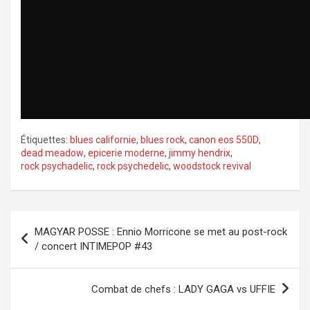
Étiquettes:
blues californie
,
blues rock
,
canon eos 550D
,
dead meadow
,
epicerie moderne
,
jimmy hendrix
,
rock psychadelic
,
rock psychedelic
,
woodstock revival
Navigation
MAGYAR POSSE : Ennio Morricone se met au post-rock
de
/ concert INTIMEPOP #43
l’article
Combat de chefs : LADY GAGA vs UFFIE