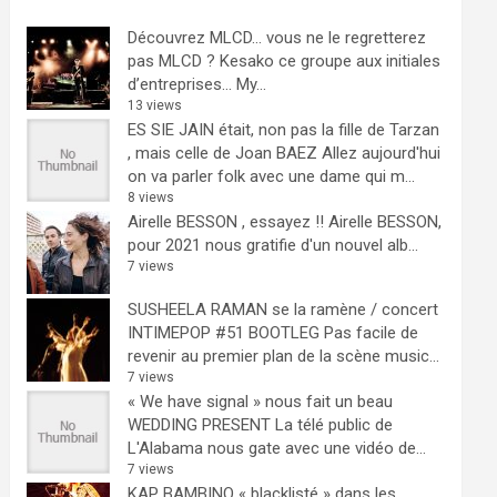
Découvrez MLCD… vous ne le regretterez
pas
MLCD ? Kesako ce groupe aux initiales
d’entreprises… My...
13 views
ES SIE JAIN était, non pas la fille de Tarzan
, mais celle de Joan BAEZ
Allez aujourd'hui
on va parler folk avec une dame qui m...
8 views
Airelle BESSON , essayez !!
Airelle BESSON,
pour 2021 nous gratifie d'un nouvel alb...
7 views
SUSHEELA RAMAN se la ramène / concert
INTIMEPOP #51 BOOTLEG
Pas facile de
revenir au premier plan de la scène music...
7 views
« We have signal » nous fait un beau
WEDDING PRESENT
La télé public de
L'Alabama nous gate avec une vidéo de...
7 views
KAP BAMBINO « blacklisté » dans les