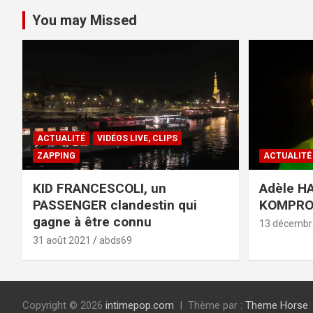
You may Missed
ACTUALITÉ
VIDÉOS LIVE, CLIPS
ZAPPING
ACTUALITÉ
KID FRANCESCOLI, un
Adèle HA
PASSENGER clandestin qui
KOMPR
gagne à être connu
13 décembr
31 août 2021
abds69
Copyright © 2026
intimepop.com
Thème par :
Theme Horse