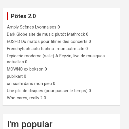
Pôtes 2.0
Amply
Scènes Lyonnaises 0
Dark Globe
site de music plutôt Mathrock 0
EOSHD
Du matos pour filmer des concerts 0
Frenchytech
actu techno…mon autre site 0
l'epicerie moderne (salle)
A Feyzin, live de musiques
actuelles 0
MOWNO ex bokson
0
publikart
0
un sushi dans mon pieu
0
Une pile de disques (pour passer le temps)
0
Who cares, really ?
0
I'm popular