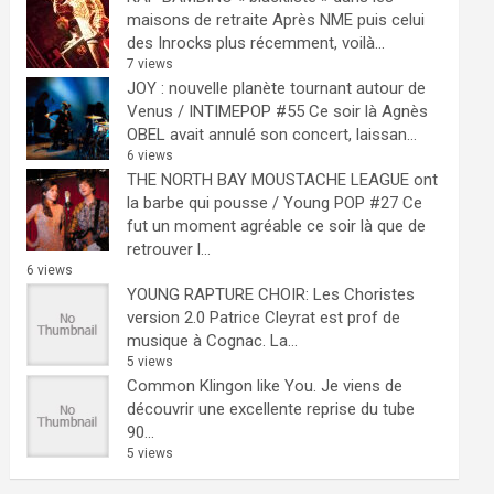
maisons de retraite
Après NME puis celui
des Inrocks plus récemment, voilà...
7 views
JOY : nouvelle planète tournant autour de
Venus / INTIMEPOP #55
Ce soir là Agnès
OBEL avait annulé son concert, laissan...
6 views
THE NORTH BAY MOUSTACHE LEAGUE ont
la barbe qui pousse / Young POP #27
Ce
fut un moment agréable ce soir là que de
retrouver l...
6 views
YOUNG RAPTURE CHOIR: Les Choristes
version 2.0
Patrice Cleyrat est prof de
musique à Cognac. La...
5 views
Common Klingon like You.
Je viens de
découvrir une excellente reprise du tube
90...
5 views