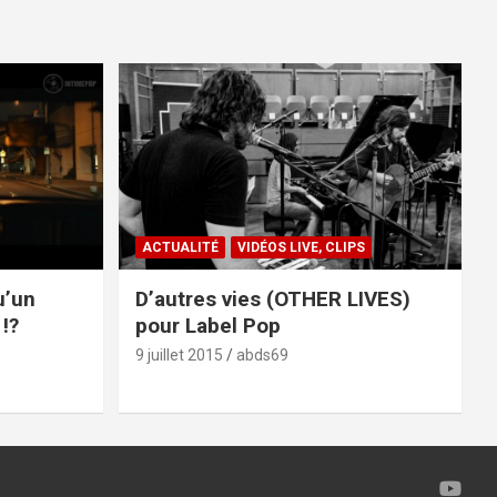
ACTUALITÉ
VIDÉOS LIVE, CLIPS
u’un
D’autres vies (OTHER LIVES)
!?
pour Label Pop
9 juillet 2015
abds69