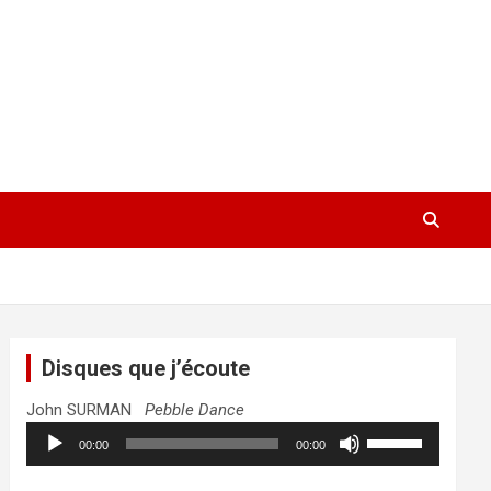
Disques que j’écoute
John SURMAN
Pebble Dance
Lecteur
Utilisez
00:00
00:00
audio
les
flèches