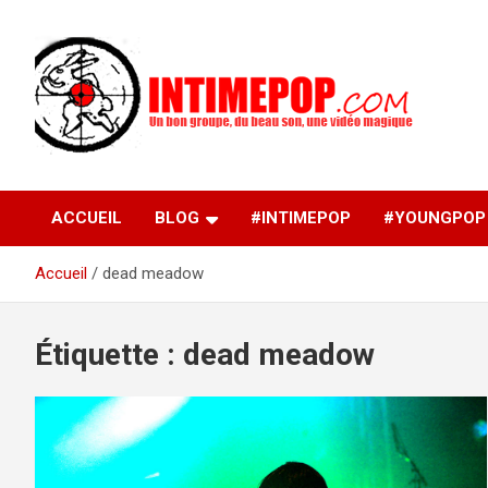
Aller
au
contenu
Un blog avec des sessions live filmées de concerts de
intimepop.com
musiques actuelles pop rock, post-rock, indé sur Lyon. rock po
concert lyon
ACCUEIL
BLOG
#INTIMEPOP
#YOUNGPOP
Accueil
dead meadow
Étiquette :
dead meadow