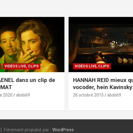
VIDÉOS LIVE, CLIPS
VIDÉOS LIVE, CLIPS
ENEL dans un clip de
HANNAH REID mieux q
OMAT
vocoder, hein Kavinsky 
e 2020
abds69
26 octobre 2015
abds69
Fièrement propulsé par :
WordPress