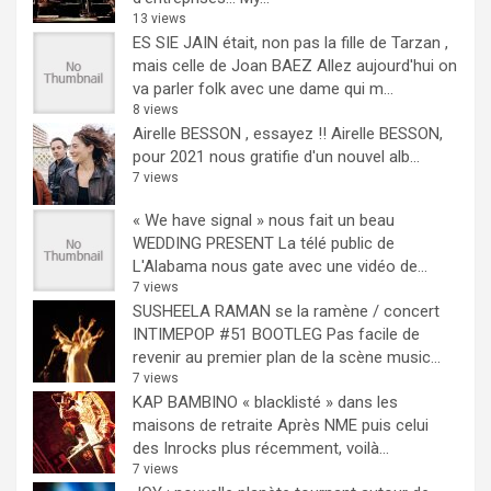
13 views
ES SIE JAIN était, non pas la fille de Tarzan ,
mais celle de Joan BAEZ
Allez aujourd'hui on
va parler folk avec une dame qui m...
8 views
Airelle BESSON , essayez !!
Airelle BESSON,
pour 2021 nous gratifie d'un nouvel alb...
7 views
« We have signal » nous fait un beau
WEDDING PRESENT
La télé public de
L'Alabama nous gate avec une vidéo de...
7 views
SUSHEELA RAMAN se la ramène / concert
INTIMEPOP #51 BOOTLEG
Pas facile de
revenir au premier plan de la scène music...
7 views
KAP BAMBINO « blacklisté » dans les
maisons de retraite
Après NME puis celui
des Inrocks plus récemment, voilà...
7 views