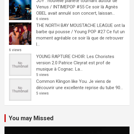
JOY : nouvelle planète tournant autour de
Venus / INTIMEPOP #55
Ce soir là Agnès
OBEL avait annulé son concert, laissan...
6 views
THE NORTH BAY MOUSTACHE LEAGUE ont la
barbe qui pousse / Young POP #27
Ce fut un
moment agréable ce soir là que de retrouver
l...
6 views
YOUNG RAPTURE CHOIR: Les Choristes
version 2.0
Patrice Cleyrat est prof de
musique à Cognac. La...
5 views
Common Klingon like You.
Je viens de
découvrir une excellente reprise du tube 90...
5 views
You may Missed