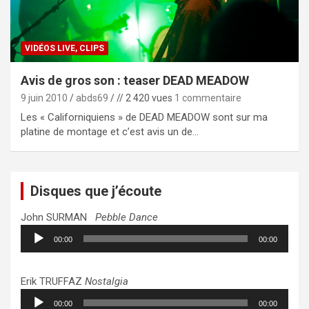
VIDÉOS LIVE, CLIPS
Avis de gros son : teaser DEAD MEADOW
9 juin 2010
abds69
// 2 420 vues
1 commentaire
Les « Californiquiens » de DEAD MEADOW sont sur ma
platine de montage et c’est avis un de…
Disques que j’écoute
John SURMAN
Pebble Dance
Lecteur
00:00
00:00
audio
Erik TRUFFAZ
Nostalgia
Lecteur
00:00
00:00