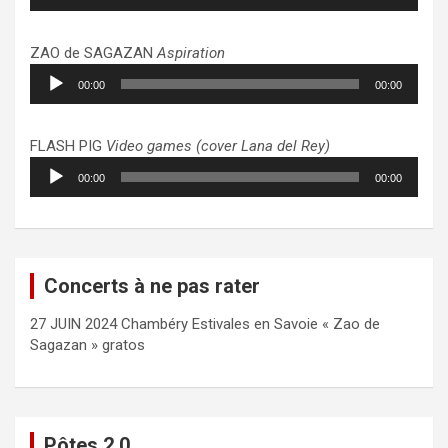
audio
ZAO de SAGAZAN
Aspiration
Lecteur
00:00
00:00
audio
FLASH PIG
Video games (cover Lana del Rey)
Lecteur
00:00
00:00
audio
Concerts à ne pas rater
27 JUIN 2024 Chambéry Estivales en Savoie « Zao de
Sagazan » gratos
Pôtes 2.0