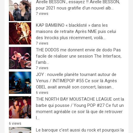
Airelle BESSON , essayez !!
Airelle BESSON,
pour 2021 nous gratifie d'un nouvel alb...
7 views
KAP BAMBINO « blacklisté » dans les
maisons de retraite
Après NME puis celui
des Inrocks plus récemment, voilà...
7 views
THE DODOS me donnent envie de dodo
Pas
facile de réaliser une session The Interface,
l'amb...
7 views
JOY : nouvelle planète tournant autour de
Venus / INTIMEPOP #55
Ce soir là Agnès
OBEL avait annulé son concert, laissan...
6 views
THE NORTH BAY MOUSTACHE LEAGUE ont la
barbe qui pousse / Young POP #27
Ce fut un
moment agréable ce soir là que de retrouver
l...
6 views
Le baroque c’est aussi du rock et pourquoi la