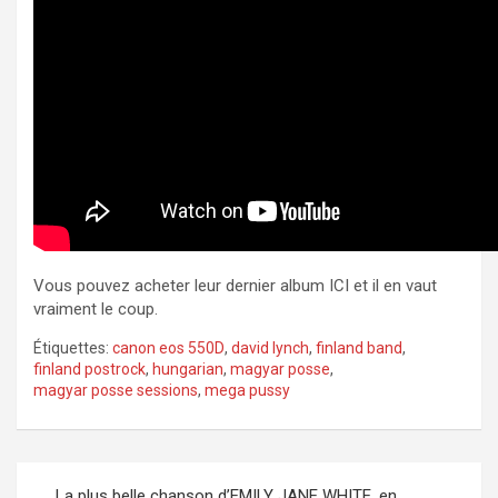
Vous pouvez acheter leur dernier album ICI et il en vaut
vraiment le coup.
Étiquettes:
canon eos 550D
,
david lynch
,
finland band
,
finland postrock
,
hungarian
,
magyar posse
,
magyar posse sessions
,
mega pussy
Navigation
La plus belle chanson d’EMILY JANE WHITE, en