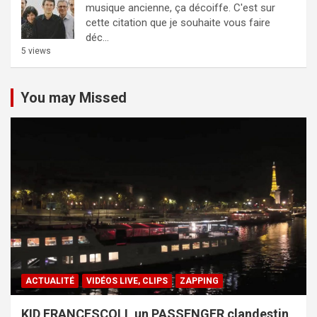
musique ancienne, ça décoiffe.
C'est sur
cette citation que je souhaite vous faire
déc...
5 views
You may Missed
ACTUALITÉ
VIDÉOS LIVE, CLIPS
ZAPPING
KID FRANCESCOLI, un PASSENGER clandestin