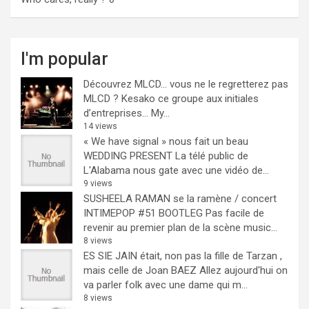
I'm popular
Découvrez MLCD… vous ne le regretterez pas
MLCD ? Kesako ce groupe aux initiales
d’entreprises… My...
14 views
« We have signal » nous fait un beau
WEDDING PRESENT
La télé public de
L'Alabama nous gate avec une vidéo de...
9 views
SUSHEELA RAMAN se la ramène / concert
INTIMEPOP #51 BOOTLEG
Pas facile de
revenir au premier plan de la scène music...
8 views
ES SIE JAIN était, non pas la fille de Tarzan ,
mais celle de Joan BAEZ
Allez aujourd'hui on
va parler folk avec une dame qui m...
8 views