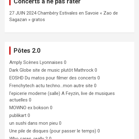
Concerts à ne pas rater
27 JUIN 2024 Chambéry Estivales en Savoie « Zao de
Sagazan » gratos
Pôtes 2.0
Amply
Scènes Lyonnaises 0
Dark Globe
site de music plutôt Mathrock 0
EOSHD
Du matos pour filmer des concerts 0
Frenchytech
actu techno…mon autre site 0
l'epicerie moderne (salle)
A Feyzin, live de musiques
actuelles 0
MOWNO ex bokson
0
publikart
0
un sushi dans mon pieu
0
Une pile de disques (pour passer le temps)
0
Who cares, really ?
0