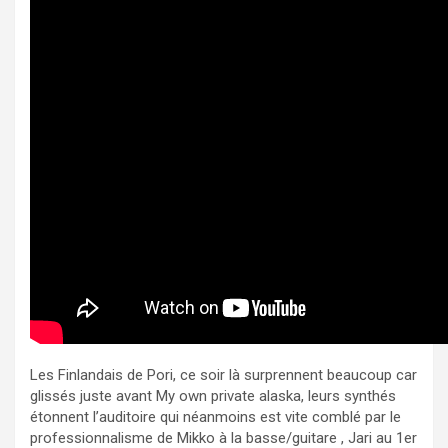
Les Finlandais de Pori, ce soir là surprennent beaucoup car
glissés juste avant My own private alaska, leurs synthés
étonnent l’auditoire qui néanmoins est vite comblé par le
professionnalisme de Mikko à la basse/guitare , Jari au 1er