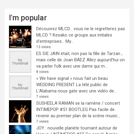
I'm popular
Découvrez MLCD… vous ne le regretterez pas
MLCD ? Kesako ce groupe aux initiales
d’entreprises… My...
13 views
ES SIE JAIN était, non pas la fille de Tarzan ,
mais celle de Joan BAEZ
Allez aujourd'hui on
va parler folk avec une dame qui m...
8 views
« We have signal » nous fait un beau
WEDDING PRESENT
La télé public de
L'Alabama nous gate avec une vidéo de...
7 views
SUSHEELA RAMAN se la ramène / concert
INTIMEPOP #51 BOOTLEG
Pas facile de
revenir au premier plan de la scène music...
7 views
JOY : nouvelle planète tournant autour de