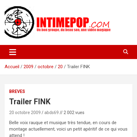
Aller
au
contenu
Un blog avec des sessions live filmées de concerts de musiques
intimepop.com
actuelles pop rock, post-rock, indé sur Lyon. rock pop concert
lyon
Accueil
2009
octobre
20
Trailer FINK
BREVES
Trailer FINK
20 octobre 2009
abds69
// 2 002 vues
Belle voix rauque et musique très tendue, en cours de
montage actuellement; voici un petit apéritif de ce qui vous
attend !