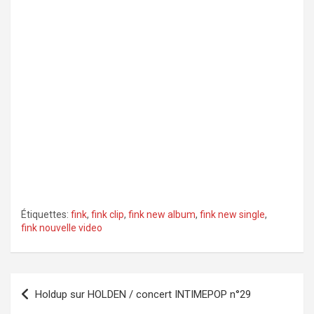
Étiquettes:
fink
,
fink clip
,
fink new album
,
fink new single
,
fink nouvelle video
Navigation
Holdup sur HOLDEN / concert INTIMEPOP n°29
de