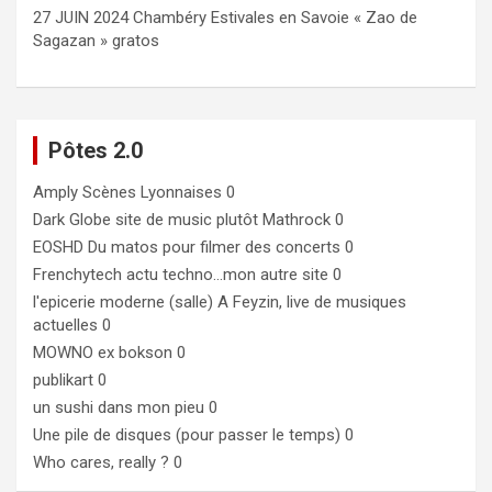
27 JUIN 2024 Chambéry Estivales en Savoie « Zao de
Sagazan » gratos
Pôtes 2.0
Amply
Scènes Lyonnaises 0
Dark Globe
site de music plutôt Mathrock 0
EOSHD
Du matos pour filmer des concerts 0
Frenchytech
actu techno…mon autre site 0
l'epicerie moderne (salle)
A Feyzin, live de musiques
actuelles 0
MOWNO ex bokson
0
publikart
0
un sushi dans mon pieu
0
Une pile de disques (pour passer le temps)
0
Who cares, really ?
0