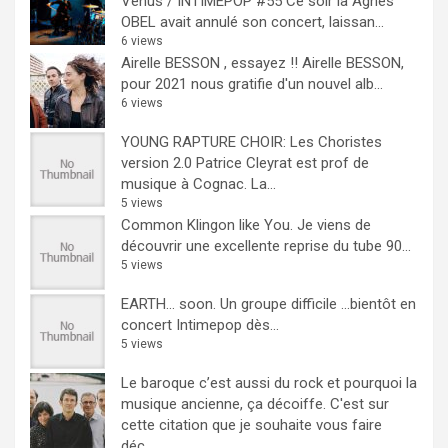
Venus / INTIMEPOP #55
Ce soir là Agnès
OBEL avait annulé son concert, laissan...
6 views
Airelle BESSON , essayez !!
Airelle BESSON,
pour 2021 nous gratifie d'un nouvel alb...
6 views
YOUNG RAPTURE CHOIR: Les Choristes
version 2.0
Patrice Cleyrat est prof de
musique à Cognac. La...
5 views
Common Klingon like You.
Je viens de
découvrir une excellente reprise du tube 90...
5 views
EARTH… soon.
Un groupe difficile ...bientôt en
concert Intimepop dès...
5 views
Le baroque c’est aussi du rock et pourquoi la
musique ancienne, ça décoiffe.
C'est sur
cette citation que je souhaite vous faire
déc...