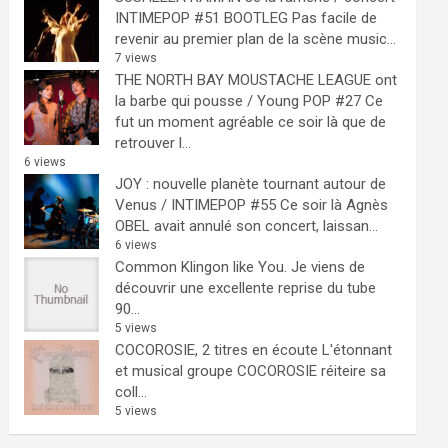
INTIMEPOP #51 BOOTLEG
Pas facile de
revenir au premier plan de la scène music...
7 views
THE NORTH BAY MOUSTACHE LEAGUE ont
la barbe qui pousse / Young POP #27
Ce
fut un moment agréable ce soir là que de
retrouver l...
6 views
JOY : nouvelle planète tournant autour de
Venus / INTIMEPOP #55
Ce soir là Agnès
OBEL avait annulé son concert, laissan...
6 views
Common Klingon like You.
Je viens de
découvrir une excellente reprise du tube
90...
5 views
COCOROSIE, 2 titres en écoute
L'étonnant
et musical groupe COCOROSIE réiteire sa
coll...
5 views