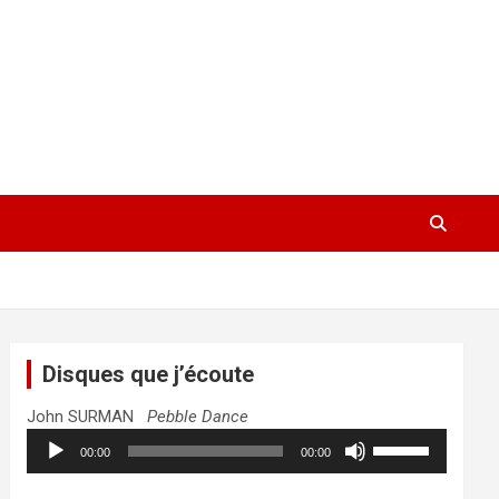
Disques que j’écoute
John SURMAN
Pebble Dance
Lecteur
Utilisez
00:00
00:00
audio
les
flèches