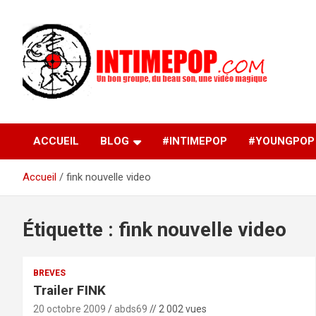
Aller
au
contenu
Un blog avec des sessions live filmées de concerts de
intimepop.com
musiques actuelles pop rock, post-rock, indé sur Lyon. rock po
concert lyon
ACCUEIL
BLOG
#INTIMEPOP
#YOUNGPOP
Accueil
fink nouvelle video
Étiquette :
fink nouvelle video
BREVES
Trailer FINK
20 octobre 2009
abds69
// 2 002 vues