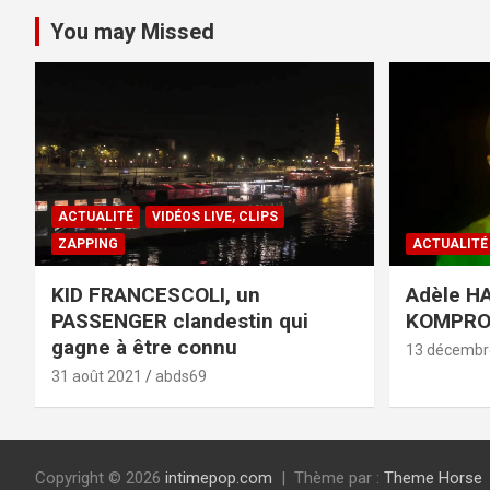
You may Missed
ACTUALITÉ
VIDÉOS LIVE, CLIPS
ZAPPING
ACTUALITÉ
KID FRANCESCOLI, un
Adèle HA
PASSENGER clandestin qui
KOMPR
gagne à être connu
13 décembr
31 août 2021
abds69
Copyright © 2026
intimepop.com
Thème par :
Theme Horse