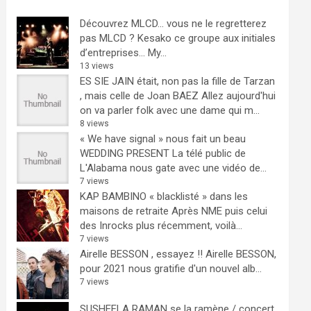
Découvrez MLCD… vous ne le regretterez
pas
MLCD ? Kesako ce groupe aux initiales
d’entreprises… My...
13 views
ES SIE JAIN était, non pas la fille de Tarzan
, mais celle de Joan BAEZ
Allez aujourd'hui
on va parler folk avec une dame qui m...
8 views
« We have signal » nous fait un beau
WEDDING PRESENT
La télé public de
L'Alabama nous gate avec une vidéo de...
7 views
KAP BAMBINO « blacklisté » dans les
maisons de retraite
Après NME puis celui
des Inrocks plus récemment, voilà...
7 views
Airelle BESSON , essayez !!
Airelle BESSON,
pour 2021 nous gratifie d'un nouvel alb...
7 views
SUSHEELA RAMAN se la ramène / concert