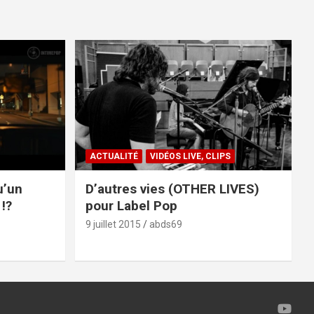
ACTUALITÉ
VIDÉOS LIVE, CLIPS
u’un
D’autres vies (OTHER LIVES)
!?
pour Label Pop
9 juillet 2015
abds69