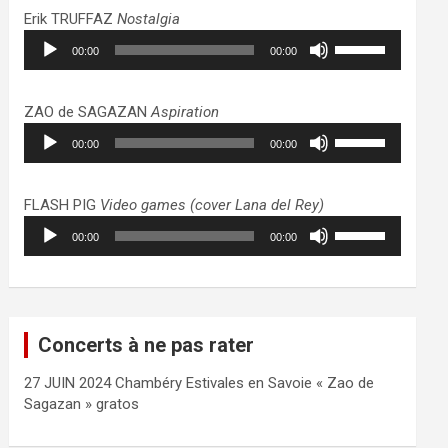
haut/bas
Erik TRUFFAZ
Nostalgia
pour
Lecteur
Utilisez
augmenter
00:00
00:00
audio
les
ou
flèches
diminuer
haut/bas
ZAO de SAGAZAN
Aspiration
le
pour
Lecteur
Utilisez
volume.
augmenter
00:00
00:00
audio
les
ou
flèches
diminuer
haut/bas
FLASH PIG
Video games (cover Lana del Rey)
le
pour
Lecteur
Utilisez
volume.
augmenter
00:00
00:00
audio
les
ou
flèches
diminuer
haut/bas
le
pour
volume.
augmenter
Concerts à ne pas rater
ou
diminuer
27 JUIN 2024 Chambéry Estivales en Savoie « Zao de
le
Sagazan » gratos
volume.