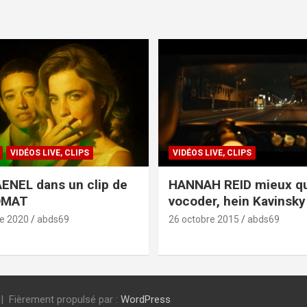
VIDÉOS LIVE, CLIPS
VIDÉOS LIVE, CLIPS
ENEL dans un clip de
HANNAH REID mieux q
OMAT
vocoder, hein Kavinsky 
e 2020
abds69
26 octobre 2015
abds69
Fièrement propulsé par :
WordPress