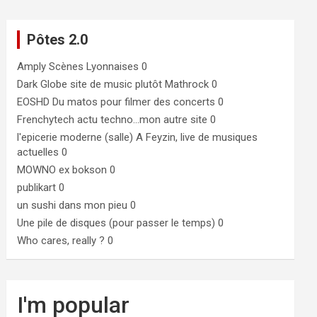
Pôtes 2.0
Amply
Scènes Lyonnaises 0
Dark Globe
site de music plutôt Mathrock 0
EOSHD
Du matos pour filmer des concerts 0
Frenchytech
actu techno…mon autre site 0
l'epicerie moderne (salle)
A Feyzin, live de musiques
actuelles 0
MOWNO ex bokson
0
publikart
0
un sushi dans mon pieu
0
Une pile de disques (pour passer le temps)
0
Who cares, really ?
0
I'm popular