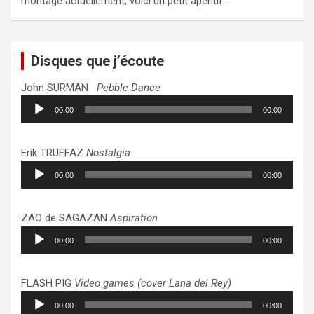
montage actuellement; voici un petit apéritif…
Disques que j’écoute
John SURMAN
Pebble Dance
Lecteur
00:00
00:00
audio
Erik TRUFFAZ
Nostalgia
Lecteur
00:00
00:00
audio
ZAO de SAGAZAN
Aspiration
Lecteur
00:00
00:00
audio
FLASH PIG
Video games (cover Lana del Rey)
Lecteur
00:00
00:00
audio