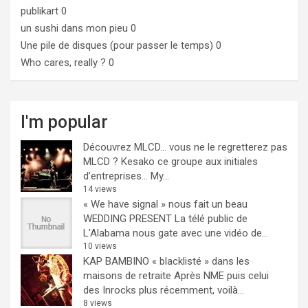
publikart
0
un sushi dans mon pieu
0
Une pile de disques (pour passer le temps)
0
Who cares, really ?
0
I'm popular
Découvrez MLCD… vous ne le regretterez pas
MLCD ? Kesako ce groupe aux initiales
d’entreprises… My...
14 views
« We have signal » nous fait un beau
WEDDING PRESENT
La télé public de
L'Alabama nous gate avec une vidéo de...
10 views
KAP BAMBINO « blacklisté » dans les
maisons de retraite
Après NME puis celui
des Inrocks plus récemment, voilà...
8 views