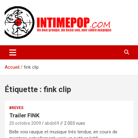
Aller
au
contenu
Un blog avec des sessions live filmées de concerts de musiques
intimepop.com
actuelles pop rock, post-rock, indé sur Lyon. rock pop concert
lyon
Accueil
fink clip
Étiquette :
fink clip
BREVES
Trailer FINK
20 octobre 2009
abds69
// 2 003 vues
Belle voix rauque et musique très tendue, en cours de