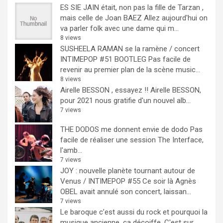
ES SIE JAIN était, non pas la fille de Tarzan ,
mais celle de Joan BAEZ
Allez aujourd'hui on
va parler folk avec une dame qui m...
8 views
SUSHEELA RAMAN se la ramène / concert
INTIMEPOP #51 BOOTLEG
Pas facile de
revenir au premier plan de la scène music...
8 views
Airelle BESSON , essayez !!
Airelle BESSON,
pour 2021 nous gratifie d'un nouvel alb...
7 views
THE DODOS me donnent envie de dodo
Pas
facile de réaliser une session The Interface,
l'amb...
7 views
JOY : nouvelle planète tournant autour de
Venus / INTIMEPOP #55
Ce soir là Agnès
OBEL avait annulé son concert, laissan...
7 views
Le baroque c’est aussi du rock et pourquoi la
musique ancienne, ça décoiffe.
C'est sur