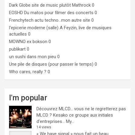
Dark Globe
site de music plutôt Mathrock 0
EOSHD
Du matos pour filmer des concerts 0
Frenchytech
actu techno…mon autre site 0
l'epicerie moderne (salle)
A Feyzin, live de musiques
actuelles 0
MOWNO ex bokson
0
publikart
0
un sushi dans mon pieu
0
Une pile de disques (pour passer le temps)
0
Who cares, really ?
0
I'm popular
Découvrez MLCD… vous ne le regretterez pas
MLCD ? Kesako ce groupe aux initiales
d’entreprises… My...
14 views
« We have signal » nous fait un beau