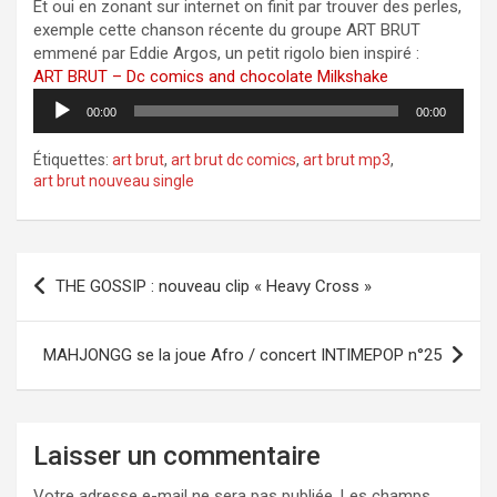
Et oui en zonant sur internet on finit par trouver des perles,
exemple cette chanson récente du groupe ART BRUT
emmené par Eddie Argos, un petit rigolo bien inspiré :
ART BRUT – Dc comics and chocolate Milkshake
Lecteur
00:00
00:00
audio
Étiquettes:
art brut
,
art brut dc comics
,
art brut mp3
,
art brut nouveau single
Navigation
THE GOSSIP : nouveau clip « Heavy Cross »
de
l’article
MAHJONGG se la joue Afro / concert INTIMEPOP n°25
Laisser un commentaire
Votre adresse e-mail ne sera pas publiée.
Les champs