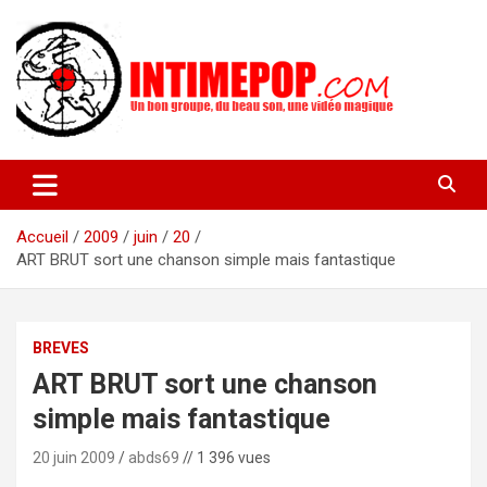
Aller
au
contenu
Un blog avec des sessions live filmées de concerts de musiques
intimepop.com
actuelles pop rock, post-rock, indé sur Lyon. rock pop concert
lyon
Accueil
2009
juin
20
ART BRUT sort une chanson simple mais fantastique
BREVES
ART BRUT sort une chanson
simple mais fantastique
20 juin 2009
abds69
// 1 396 vues