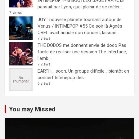
INTIMEPOP #46 BOOTLEG
SAGE FRANCIS
passait par Lyon; quel plaisir de se mêler...
7 views
JOY : nouvelle planète tournant autour de
Venus / INTIMEPOP #55
Ce soir là Agnès
OBEL avait annulé son concert, laissan...
7 views
THE DODOS me donnent envie de dodo
Pas
facile de réaliser une session The Interface,
l'amb...
7 views
EARTH… soon.
Un groupe difficile ...bientôt en
concert Intimepop dès...
6 views
You may Missed