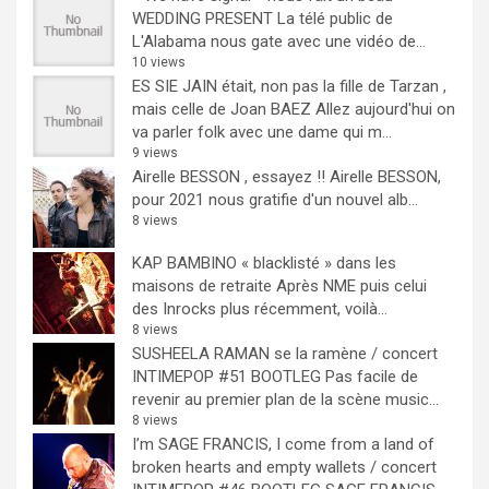
WEDDING PRESENT
La télé public de
L'Alabama nous gate avec une vidéo de...
10 views
ES SIE JAIN était, non pas la fille de Tarzan ,
mais celle de Joan BAEZ
Allez aujourd'hui on
va parler folk avec une dame qui m...
9 views
Airelle BESSON , essayez !!
Airelle BESSON,
pour 2021 nous gratifie d'un nouvel alb...
8 views
KAP BAMBINO « blacklisté » dans les
maisons de retraite
Après NME puis celui
des Inrocks plus récemment, voilà...
8 views
SUSHEELA RAMAN se la ramène / concert
INTIMEPOP #51 BOOTLEG
Pas facile de
revenir au premier plan de la scène music...
8 views
I’m SAGE FRANCIS, I come from a land of
broken hearts and empty wallets / concert