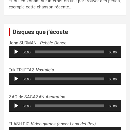
Et oui en zonant sur internet on finit par trouver des perles,
exemple cette chanson récente…
Disques que j’écoute
John SURMAN
Pebble Dance
Lecteur
00:00
00:00
audio
Erik TRUFFAZ
Nostalgia
Lecteur
00:00
00:00
audio
ZAO de SAGAZAN
Aspiration
Lecteur
00:00
00:00
audio
FLASH PIG
Video games (cover Lana del Rey)
Lecteur