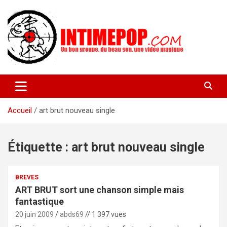
Aller
au
contenu
Un blog avec des sessions live filmées de concerts de musiques
intimepop.com
actuelles pop rock, post-rock, indé sur Lyon. rock pop concert
lyon
Accueil
art brut nouveau single
Étiquette :
art brut nouveau single
BREVES
ART BRUT sort une chanson simple mais
fantastique
20 juin 2009
abds69
// 1 397 vues