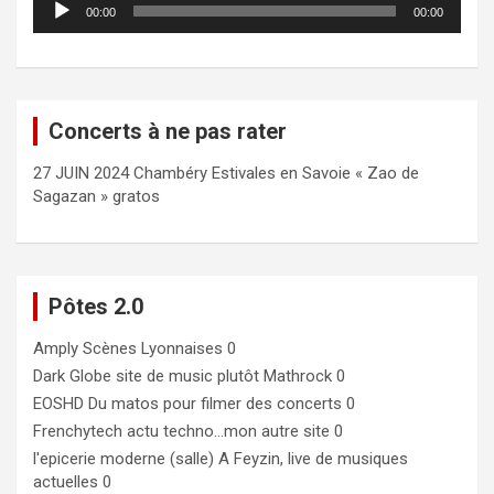
00:00
00:00
audio
Concerts à ne pas rater
27 JUIN 2024 Chambéry Estivales en Savoie « Zao de
Sagazan » gratos
Pôtes 2.0
Amply
Scènes Lyonnaises 0
Dark Globe
site de music plutôt Mathrock 0
EOSHD
Du matos pour filmer des concerts 0
Frenchytech
actu techno…mon autre site 0
l'epicerie moderne (salle)
A Feyzin, live de musiques
actuelles 0