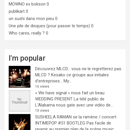
MOWNO ex bokson
0
publikart
0
un sushi dans mon pieu
0
Une pile de disques (pour passer le temps)
0
Who cares, really ?
0
I'm popular
Découvrez MLCD… vous ne le regretterez pas
MLCD ? Kesako ce groupe aux initiales
d’entreprises… My...
16 views
« We have signal » nous fait un beau
WEDDING PRESENT
La télé public de
L'Alabama nous gate avec une vidéo de...
10 views
SUSHEELA RAMAN se la ramène / concert
INTIMEPOP #51 BOOTLEG
Pas facile de
revenir au premier plan de la scène music...