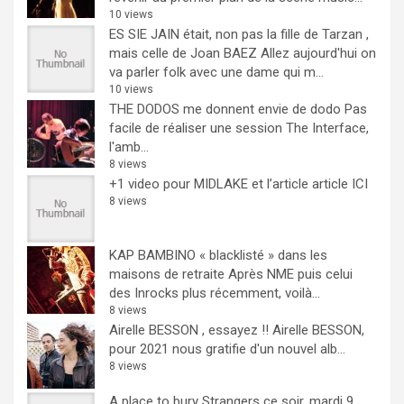
10 views
ES SIE JAIN était, non pas la fille de Tarzan ,
mais celle de Joan BAEZ
Allez aujourd'hui on
va parler folk avec une dame qui m...
10 views
THE DODOS me donnent envie de dodo
Pas
facile de réaliser une session The Interface,
l'amb...
8 views
+1 video pour MIDLAKE et l’article
article ICI
8 views
KAP BAMBINO « blacklisté » dans les
maisons de retraite
Après NME puis celui
des Inrocks plus récemment, voilà...
8 views
Airelle BESSON , essayez !!
Airelle BESSON,
pour 2021 nous gratifie d'un nouvel alb...
8 views
A place to bury Strangers ce soir, mardi 9