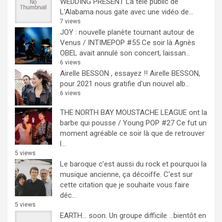
WEDDING PRESENT
La télé public de
L'Alabama nous gate avec une vidéo de...
7 views
JOY : nouvelle planète tournant autour de
Venus / INTIMEPOP #55
Ce soir là Agnès
OBEL avait annulé son concert, laissan...
6 views
Airelle BESSON , essayez !!
Airelle BESSON,
pour 2021 nous gratifie d'un nouvel alb...
6 views
THE NORTH BAY MOUSTACHE LEAGUE ont la
barbe qui pousse / Young POP #27
Ce fut un
moment agréable ce soir là que de retrouver
l...
5 views
Le baroque c’est aussi du rock et pourquoi la
musique ancienne, ça décoiffe.
C'est sur
cette citation que je souhaite vous faire
déc...
5 views
EARTH… soon.
Un groupe difficile ...bientôt en