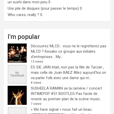
un sushi dans mon pieu
0
Une pile de disques (pour passer le temps)
0
Who cares, really ?
0
I'm popular
Découvrez MLCD… vous ne le regretterez pas
MLCD ? Kesako ce groupe aux initiales
d’entreprises… My...
13 views
ES SIE JAIN était, non pas la fille de Tarzan ,
mais celle de Joan BAEZ
Allez aujourd'hui on
va parler folk avec une dame qui m...
8 views
SUSHEELA RAMAN se la ramène / concert
INTIMEPOP #51 BOOTLEG
Pas facile de
revenir au premier plan de la scène music...
7 views
« We have signal » nous fait un beau