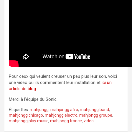
Pour ceux qui veulent creuser un peu plus leur son, voici
une vidéo où ils commentent leur installation et
ici un
article de blog
:
Merci à l’équipe du Sonic.
Étiquettes:
mahjongg
,
mahjongg afro
,
mahjongg band
,
mahjongg chicago
,
mahjongg electro
,
mahjongg groupe
,
mahjongg play music
,
mahjongg trance
,
video