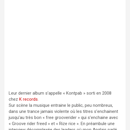
Leur dernier album s’appelle « Kontpab » sorti en 2008
chez
K records
.
Sur scène la musique entraine le public, peu nombreux,
dans une trance jamais violente où les titres s’enchainent
jusqu’au très bon « free grooverider » qui s’enchaine avec
« Groove rider freed » et « Rize rice ». En préambule une
interview décomplexée des leaders où mon Anglais parlé,