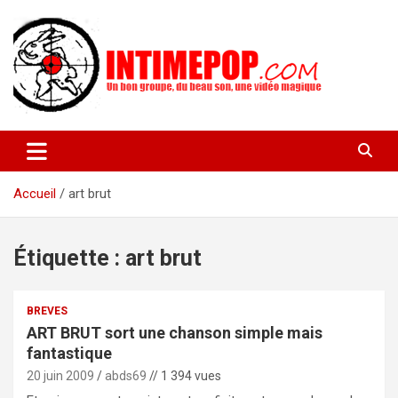
Aller
au
contenu
Un blog avec des sessions live filmées de concerts de musiques
intimepop.com
actuelles pop rock, post-rock, indé sur Lyon. rock pop concert
lyon
Accueil
art brut
Étiquette :
art brut
BREVES
ART BRUT sort une chanson simple mais
fantastique
20 juin 2009
abds69
// 1 394 vues