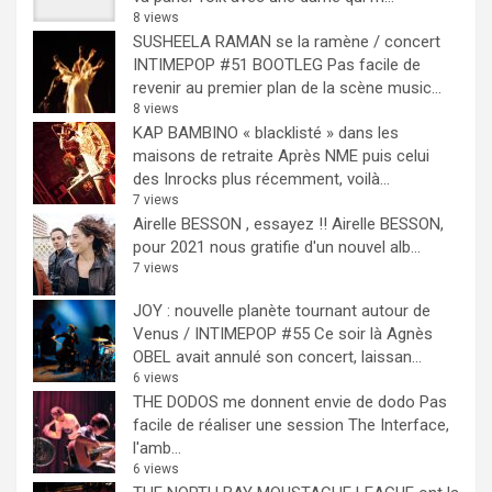
8 views
SUSHEELA RAMAN se la ramène / concert
INTIMEPOP #51 BOOTLEG
Pas facile de
revenir au premier plan de la scène music...
8 views
KAP BAMBINO « blacklisté » dans les
maisons de retraite
Après NME puis celui
des Inrocks plus récemment, voilà...
7 views
Airelle BESSON , essayez !!
Airelle BESSON,
pour 2021 nous gratifie d'un nouvel alb...
7 views
JOY : nouvelle planète tournant autour de
Venus / INTIMEPOP #55
Ce soir là Agnès
OBEL avait annulé son concert, laissan...
6 views
THE DODOS me donnent envie de dodo
Pas
facile de réaliser une session The Interface,
l'amb...
6 views