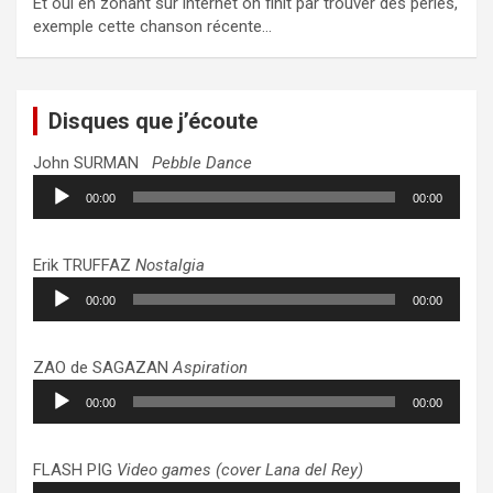
Et oui en zonant sur internet on finit par trouver des perles,
exemple cette chanson récente…
Disques que j’écoute
John SURMAN
Pebble Dance
Lecteur
00:00
00:00
audio
Erik TRUFFAZ
Nostalgia
Lecteur
00:00
00:00
audio
ZAO de SAGAZAN
Aspiration
Lecteur
00:00
00:00
audio
FLASH PIG
Video games (cover Lana del Rey)
Lecteur