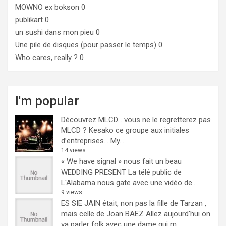
MOWNO ex bokson
0
publikart
0
un sushi dans mon pieu
0
Une pile de disques (pour passer le temps)
0
Who cares, really ?
0
I'm popular
Découvrez MLCD… vous ne le regretterez pas
MLCD ? Kesako ce groupe aux initiales
d’entreprises… My...
14 views
« We have signal » nous fait un beau
WEDDING PRESENT
La télé public de
L'Alabama nous gate avec une vidéo de...
9 views
ES SIE JAIN était, non pas la fille de Tarzan ,
mais celle de Joan BAEZ
Allez aujourd'hui on
va parler folk avec une dame qui m...