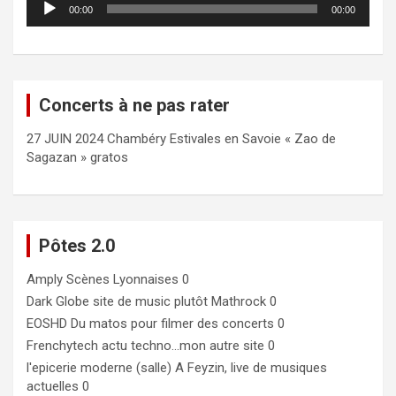
00:00
00:00
audio
Concerts à ne pas rater
27 JUIN 2024 Chambéry Estivales en Savoie « Zao de
Sagazan » gratos
Pôtes 2.0
Amply
Scènes Lyonnaises 0
Dark Globe
site de music plutôt Mathrock 0
EOSHD
Du matos pour filmer des concerts 0
Frenchytech
actu techno…mon autre site 0
l'epicerie moderne (salle)
A Feyzin, live de musiques
actuelles 0